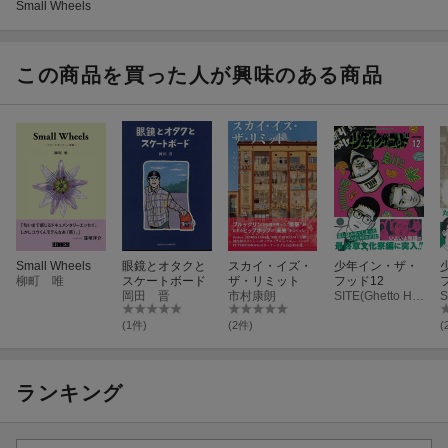
Small Wheels
この商品を買った人が興味のある商品
Small Wheels
眼鏡とオタクと
スカイ・イズ・
少年イン・ザ・
柳町 唯
スケートボード
ザ・リミット
フッド12
岡田 晋
市村康朗
SITE(Ghetto Hollywood)
(1件)
(2件)
(
ランキング