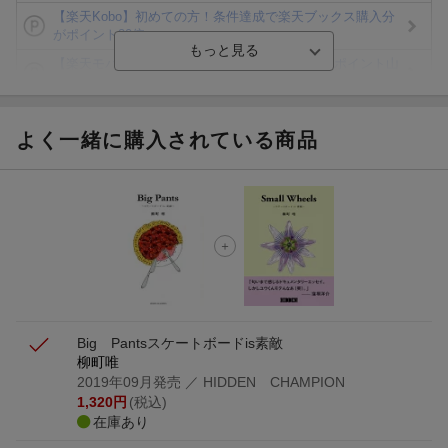
【楽天Kobo】初めての方！条件達成で楽天ブックス購入分
がポイント20倍
【楽天モバイルご利用者限定】条件達成で100万ポイント山
分け！
【Rakuten Fashion×楽天ブックス】条件達成で10万ポイン
ト山分け
よく一緒に購入されている商品
【スタンプカード】楽天ポイントもらえる＆抽選で豪華景品
が当たる！
エントリー＆3,000円以上購入で無料データSIM（3GB/月プ
ラン）が当たる！
楽天モバイル紹介キャンペーンの拡散で300円OFFクーポン
進呈
Big Pants
スケートボードis素敵
柳町唯
2019年09月発売
／ HIDDEN CHAMPION
1,320
円
(税込)
在庫あり