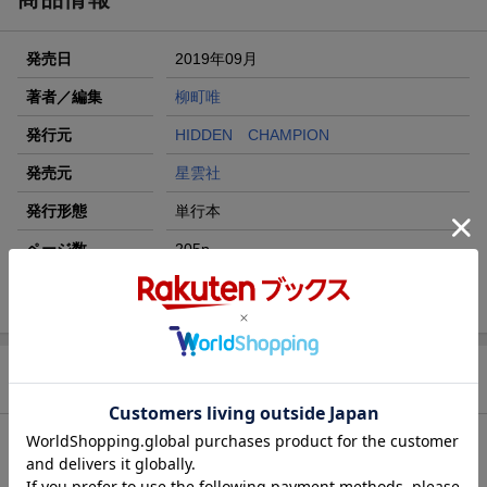
発売日
2019年09月
著者／編集
柳町唯
発行元
HIDDEN CHAMPION
発売元
星雲社
発行形態
単行本
ページ数
205p
ISBN
9784434264726
商品説明
内容紹介（「BOOK」データベースより）