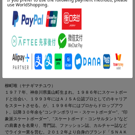
『ＨＩＤＤＥＮ ＣＨＡＭＰＩＯＮ』にて連載していた人気読み
切り小説『スケートボードｉｓ素敵』の全九編を元に改稿し、新
たに書き下ろした一編を加えた青春短編集『ビッグパンツ』待望
の書籍化！！
目次（「BOOK」データベースより）
ぴぽ／岐路／エアパッキン／ニオイ／キッズ／ジイ／エレベータ
ーホール／ムラブス／セガ前／チェリー
著者情報（「BOOK」データベースより）
柳町唯（ヤナギマチユウ）
１９７７年、神奈川県葉山町生まれ。１９８６年にスケートボー
ドと出会い、１９９３年にはＡＪＳＡ公認プロとしてのキャリア
をスタートさせる。が、１９９６年にはプロからドロップアウ
ト。以降３０年余を“コンテンポラリー・スケートボーダー”、“印
象派スケートボーダー”、“スケートボード・コンサルタント”など
の肩書きを名乗り、専門誌、ファッション誌、カルチャー誌など
でライター業を営む。２０１２年より自身のブランド「ＳＮＡＫ