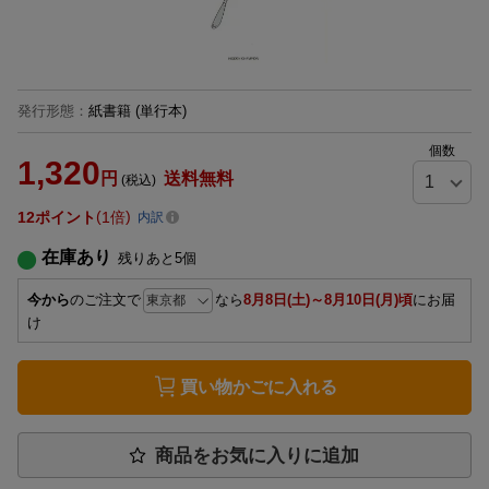
発行形態
：
紙書籍
(単行本)
個数
1,320
円
送料無料
(税込)
12
ポイント
1倍
内訳
在庫あり
残りあと
5
個
今から
のご注文で
なら
8月8日(土)～8月10日(月)頃
にお届
け
買い物かごに入れる
商品をお気に入りに追加