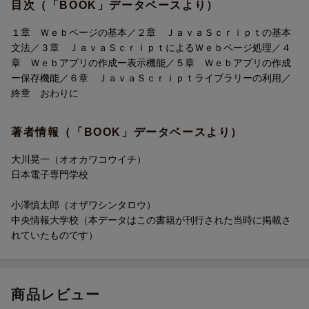
目次（「BOOK」データベースより）
１章 Ｗｅｂページの基本／２章 ＪａｖａＳｃｒｉｐｔの基本
文法／３章 ＪａｖａＳｃｒｉｐｔによるＷｅｂページ処理／４
章 Ｗｅｂアプリの作成ー表示機能／５章 Ｗｅｂアプリの作成
ー保存機能／６章 ＪａｖａＳｃｒｉｐｔライブラリーの利用／
終章 おわりに
著者情報（「BOOK」データベースより）
大川晃一（オオカワコウイチ）
日本電子専門学校
小澤慎太郎（オザワシンタロウ）
中央情報大学校（本データはこの書籍が刊行された当時に掲載さ
れていたものです）
商品レビュー