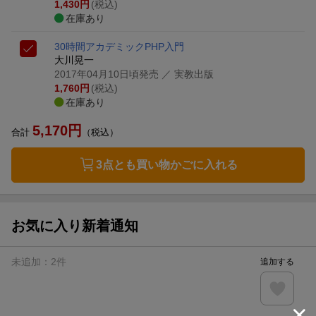
1,430
円
(税込)
在庫あり
30時間アカデミックPHP入門
大川晃一
2017年04月10日頃発売
／ 実教出版
1,760
円
(税込)
在庫あり
5,170
円
合計
（税込）
3点とも買い物かごに入れる
お気に入り新着通知
未追加：
2
件
追加する