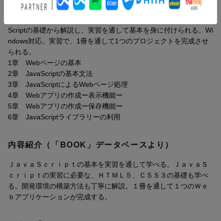
大学・短大・専門学校向けプログラミング言語のテキスト。Java
Scriptの基礎から解説し、実習を通して基本を身に付けられる。Wi
ndows対応。実習で、1冊を通して1つのプロジェクトを完成させ
られる。
1章 Webページの基本
2章 JavaScriptの基本文法
3章 JavaScriptによるWebページ処理
4章 Webアプリの作成ー表示機能ー
5章 Webアプリの作成ー保存機能ー
6章 JavaScriptライブラリーの利用
内容紹介（「BOOK」データベースより）
ＪａｖａＳｃｒｉｐｔの基本を実習を通して学べる。ＪａｖａＳ
ｃｒｉｐｔの実習に必要な、ＨＴＭＬ５、ＣＳＳ３の基礎も学べ
る。開発環境の構築方法も丁寧に解説。１冊を通して１つのＷｅ
ｂアプリケーションが完成する。