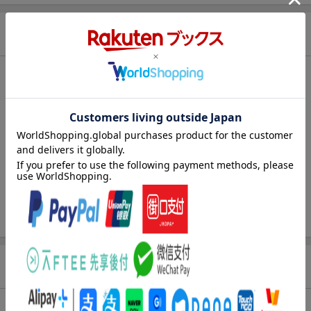
商品情報
発売日
2019年10月30日頃
著者／編集
大川晃一
(著) ,
小澤慎太郎
(著)
出版社
実教出版
発行形態
単行本
ページ数
208p
ISBN
9784407347784
商品説明
内容紹介（JPROより）