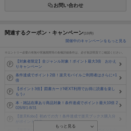
お問い合わせ
関連するクーポン・キャンペーン
(10件)
開催中のキャンペーンをもっと見る
※エントリー必要の有無や実施期間等の各種詳細条件は、必ず各説明頁でご確認ください。
【対象者限定】全ジャンル対象！ポイント最大3倍 おかえ
りキャンペーン
条件達成でポイント2倍！楽天モバイルご利用者はさらに+1
倍
【ポイント3倍】図書カードNEXT利用でお得に読書を楽し
もう♪
本・雑誌在庫あり商品対象！条件達成でポイント最大10倍 2
026/8/1-8/31
【楽天Kobo】初めての方！条件達成で楽天ブックス購入分
がポイント20倍
【楽天モバイルご利用者限定】条件達成で100万ポイント山