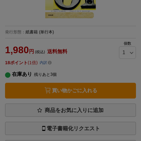
発行形態
：
紙書籍
(単行本)
個数
1,980
円
送料無料
(税込)
18
ポイント
1倍
内訳
在庫あり
残りあと
3
個
買い物かごに入れる
商品をお気に入りに追加
電子書籍化リクエスト