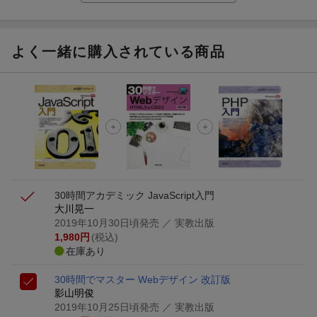
分け！
【Rakuten Fashion×楽天ブックス】条件達成で10万ポイン
ト山分け
よく一緒に購入されている商品
【スタンプカード】楽天ポイントもらえる＆抽選で豪華景品
が当たる！
楽天モバイル紹介キャンペーンの拡散で300円OFFクーポン
進呈
条件達成で楽天限定・宝塚歌劇 宙組貸切公演ペアチケット
が当たる
30時間アカデミック JavaScript入門
大川晃一
2019年10月30日頃発売
／ 実教出版
1,980
円
(税込)
在庫あり
30時間でマスター Webデザイン 改訂版
影山明俊
2019年10月25日頃発売
／ 実教出版