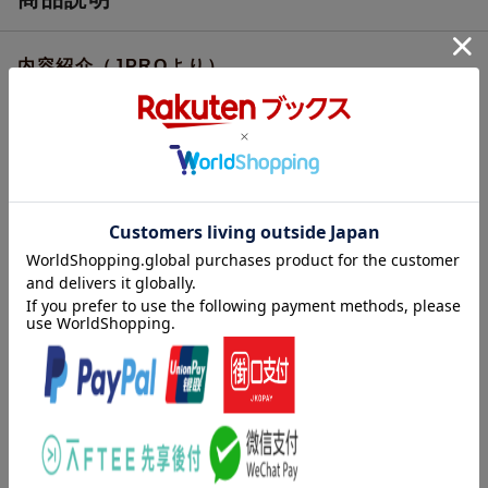
内容紹介（JPROより）
原始の重低音！ あふれる倍音！
聴くだけの瞑想法！
アボリジニの民族楽器“ディジュリドゥ”の音色は、生まれる前の赤
ちゃんが胎内で聴く母親の鼓動音に似ていると言われ、「リラッ
クス」「集中」「感覚の開放」の3つを同時に実現する不思議な力
を持っています。人間を最上の状態にリセットする、“聴くだけ”瞑
想法！
心と体を“開放”しよう！
「思考」に支配されているうちは、心も体もリラックスできませ
ん。
考えず、悩みや不安のない状態へと心を“開放”しながら、ただ音に
内容紹介（「BOOK」データベースより）
身を委ねるのが最上の瞑想法。
「ただ音に身を委ねる」を経験したことがありますか？
原始の重低音！あふれる倍音！聴くだけの瞑想法！！アボリジニ