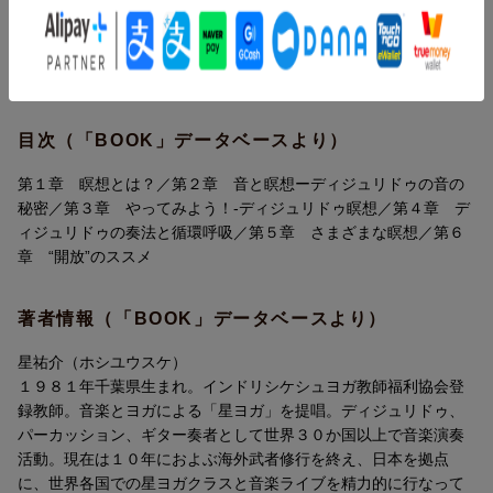
あなたはまだ、本当の“開放”を知らないのかもしれないのです。
の民族楽器“ディジュリドゥ”の音色は、生まれる前の赤ちゃんが胎
内で聴く母親の鼓動音に似ていると言われ、「リラックス」「集
中」「感覚の開放」の３つを同時に実現する不思議な力を持って
目次
います。人間を最上の状態にリセットする、“聴くだけ”瞑想法！
第1章 瞑想とは？
目次（「BOOK」データベースより）
1 疲れてない？
2 なくしてもなくならないもの
第１章 瞑想とは？／第２章 音と瞑想ーディジュリドゥの音の
3 瞑想でやっていること
秘密／第３章 やってみよう！-ディジュリドゥ瞑想／第４章 デ
4 瞑想の3要素
ィジュリドゥの奏法と循環呼吸／第５章 さまざまな瞑想／第６
章 “開放”のススメ
第2章 音と瞑想 --ディジュリドゥの音の秘密
1 倍音と“脱思考”
著者情報（「BOOK」データベースより）
2 ディジュリドゥの倍音
3 癒しの持続音
星祐介（ホシユウスケ）
4 ディジュリドゥとは？
１９８１年千葉県生まれ。インドリシケシュヨガ教師福利協会登
録教師。音楽とヨガによる「星ヨガ」を提唱。ディジュリドゥ、
第3章 やってみよう！ ディジュリドゥ瞑想
パーカッション、ギター奏者として世界３０か国以上で音楽演奏
1 瞑想の“座り方”
活動。現在は１０年におよぶ海外武者修行を終え、日本を拠点
2 CDの聴き方
に、世界各国での星ヨガクラスと音楽ライブを精力的に行なって