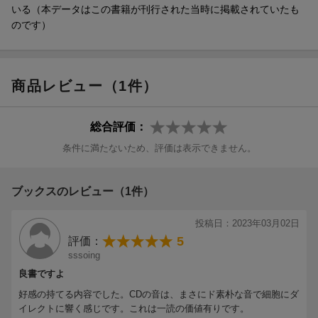
いる（本データはこの書籍が刊行された当時に掲載されていたも
第4章 ディジュリドゥの奏法と循環呼吸
のです）
1 意外に手軽なディジュリドゥ
2 ディジュリドゥの鳴らし方
3 循環呼吸のやり方
4 “持続音”のもう一つの意味
商品レビュー（1件）
第5章 さまざまな瞑想法
1 人間に瞑想が必要な理由
総合評価：
2 飛行機内での体操法
条件に満たないため、評価は表示できません。
3 ダーマさん瞑想
4 ジャパ瞑想
5 ソウルシンク瞑想
ブックスのレビュー（1件）
6 音色瞑想
7 臓器瞑想
投稿日：2023年03月02日
8 背骨瞑想（呼吸法）
5
評価：
9 練功（呼吸法）
sssoing
良書ですよ
第6章 “開放”のススメ
1 体が“開放”されるとどういうことになるか？
好感の持てる内容でした。CDの音は、まさにド素朴な音で細胞にダ
イレクトに響く感じです。これは一読の価値有りです。
2 海外へ飛び出そう！