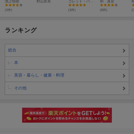
池上悟朗
る音瞑想CDブッ
村山友美
ブック
コレット・バロン・リード
和 真音
ク
(3件)
(3件)
(8件)
(
ランキング
総合
本
美容・暮らし・健康・料理
その他