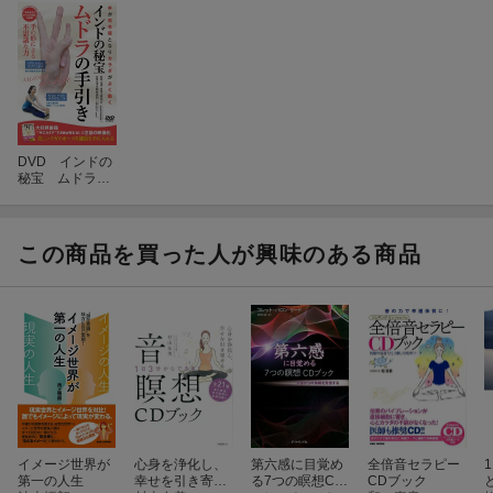
DVD インドの
秘宝 ムドラの
手引き
この商品を買った人が興味のある商品
イメージ世界が
心身を浄化し、
第六感に目覚め
全倍音セラピー
第一の人生
幸せを引き寄せ
る7つの瞑想CD
CDブック