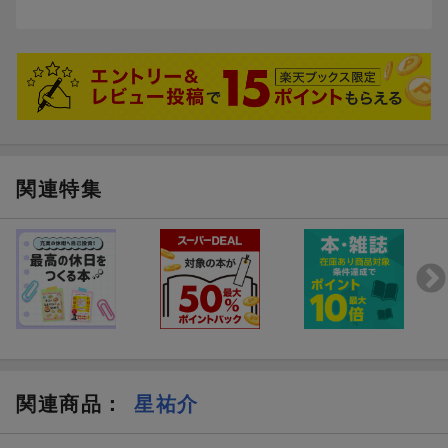
3 これはこれでよかったかも
4 タイで睡眠薬強盗に！
5 引きこもりの人達へ
6 “常識”に縛られるな！
7 いじめなんかについても思うこと
関連特集
関連商品
：
星祐介