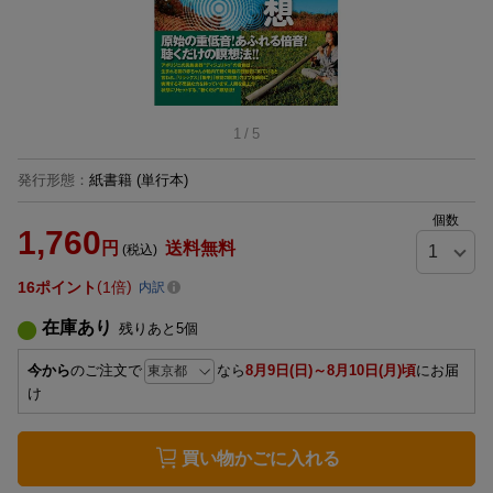
1
/
5
発行形態
：
紙書籍
(単行本)
個数
1,760
円
送料無料
(税込)
16
ポイント
1倍
内訳
在庫あり
残りあと
5
個
今から
のご注文で
なら
8月9日(日)～8月10日(月)頃
にお届
け
買い物かごに入れる