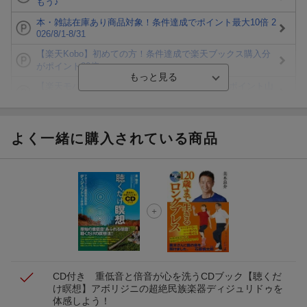
もう♪
本・雑誌在庫あり商品対象！条件達成でポイント最大10倍 2
026/8/1-8/31
【楽天Kobo】初めての方！条件達成で楽天ブックス購入分
がポイント20倍
【楽天モバイルご利用者限定】条件達成で100万ポイント山
分け！
【Rakuten Fashion×楽天ブックス】条件達成で10万ポイン
ト山分け
よく一緒に購入されている商品
【スタンプカード】楽天ポイントもらえる＆抽選で豪華景品
が当たる！
エントリー＆3,000円以上購入で無料データSIM（3GB/月プ
ラン）が当たる！
楽天モバイル紹介キャンペーンの拡散で300円OFFクーポン
進呈
CD付き 重低音と倍音が心を洗うCDブック【聴くだ
け瞑想】
アボリジニの超絶民族楽器ディジュリドゥを
体感しよう！