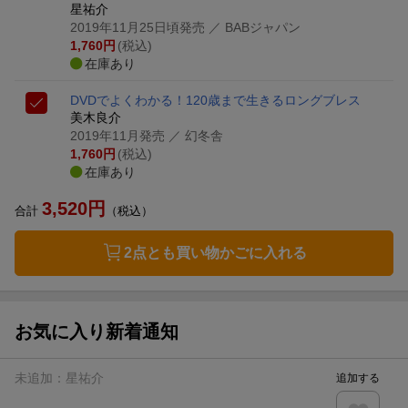
星祐介
2019年11月25日頃発売
／ BABジャパン
1,760
円
(税込)
在庫あり
DVDでよくわかる！120歳まで生きるロングブレス
美木良介
2019年11月発売
／ 幻冬舎
1,760
円
(税込)
在庫あり
3,520
円
合計
（税込）
2点とも買い物かごに入れる
お気に入り新着通知
未追加：
星祐介
追加する