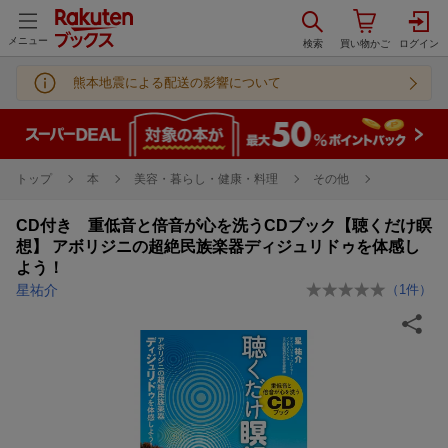
メニュー
熊本地震による配送の影響について
トップ
本
美容・暮らし・健康・料理
その他
CD付き 重低音と倍音が心を洗うCDブック【聴くだけ瞑
想】 アボリジニの超絶民族楽器ディジュリドゥを体感し
よう！
星祐介
（
1
件）