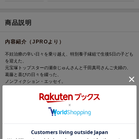
商品説明
内容紹介（JPROより）
不妊治療の辛い日々を乗り越え、特別養子縁組で生後5日の子ども
を迎えた、
元宝塚トップスターの瀬奈じゅんさんと千田真司さんご夫婦の、
葛藤と喜びの日々を綴った、
ノンフィクション・エッセイ。
プロローグ
はじめてあなたを両手に抱いた日
第1章 不妊治療のはじまり 瀬奈じゅん
少女時代の夢をかなえて
出会ってひと月で結婚を意識
子どもを授かりたい
「体外受精のほうがよいでしょう」