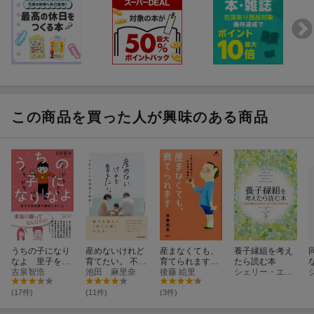
この商品を買った人が興味のある商品
うちの子になり
産めないけれど
産まなくても、
養子縁組を考え
なよ 里子を特
育てたい。 不妊
育てられます
たら読む本
別養子縁組しま
古泉智浩
からの特別養子
池田 麻里奈
不妊治療を超え
後藤 絵里
シェリー・エルドリッジ
した
縁組へ
て、特別養子縁
組へ
(17件)
(11件)
(3件)