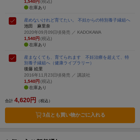
1,540
円
(税込)
在庫あり
産めないけれど育てたい。 不妊からの特別養子縁組へ
池田 麻里奈
2020年09月09日頃発売
／ KADOKAWA
1,540
円
(税込)
在庫あり
産まなくても、育てられます 不妊治療を超えて、特
別養子縁組へ
（健康ライブラリー）
後藤 絵里
2016年11月23日頃発売
／ 講談社
1,540
円
(税込)
在庫あり
4,620
円
合計
（税込）
3点とも買い物かごに入れる