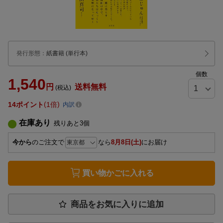
発行形態
：
紙書籍
(単行本)
個数
1,540
円
送料無料
(税込)
14
ポイント
1倍
内訳
在庫あり
残りあと
3
個
今から
のご注文で
なら
8月8日(土)
にお届け
買い物かごに入れる
商品をお気に入りに追加