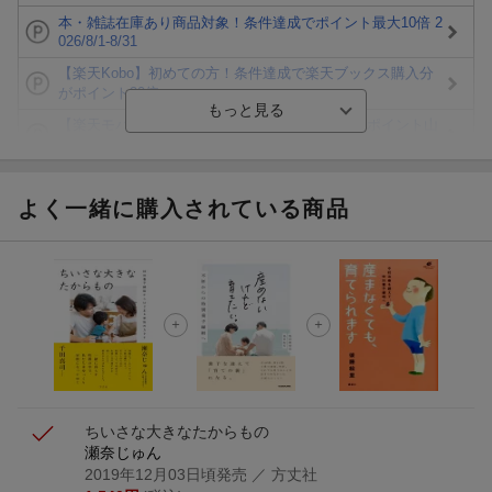
本・雑誌在庫あり商品対象！条件達成でポイント最大10倍 2
026/8/1-8/31
【楽天Kobo】初めての方！条件達成で楽天ブックス購入分
がポイント20倍
【楽天モバイルご利用者限定】条件達成で100万ポイント山
分け！
【Rakuten Fashion×楽天ブックス】条件達成で10万ポイン
ト山分け
よく一緒に購入されている商品
【スタンプカード】楽天ポイントもらえる＆抽選で豪華景品
が当たる！
楽天モバイル紹介キャンペーンの拡散で300円OFFクーポン
進呈
条件達成で楽天限定・宝塚歌劇 宙組貸切公演ペアチケット
が当たる
ちいさな大きなたからもの
瀬奈じゅん
2019年12月03日頃発売
／ 方丈社