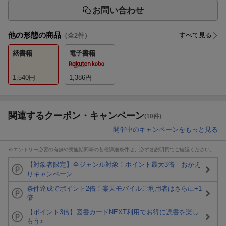
お問い合わせ
他の形態の商品
すべて見る
（全
2
件）
紙書籍
電子書籍
1,540
円
1,386
円
関連するクーポン・キャンペーン
(10件)
開催中のキャンペーンをもっと見る
※エントリー必要の有無や実施期間等の各種詳細条件は、必ず各説明頁でご確認ください。
【対象者限定】全ジャンル対象！ポイント最大3倍 おかえ
りキャンペーン
条件達成でポイント2倍！楽天モバイルご利用者はさらに+1
倍
【ポイント3倍】図書カードNEXT利用でお得に読書を楽し
もう♪