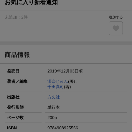
お気に入り新着通知
未追加：
2
件
追加する
商品情報
発売日
2019年12月03日頃
著者／編集
瀬奈じゅん
(著) ,
千田真司
(著)
出版社
方丈社
発行形態
単行本
ページ数
200p
ISBN
9784908925566