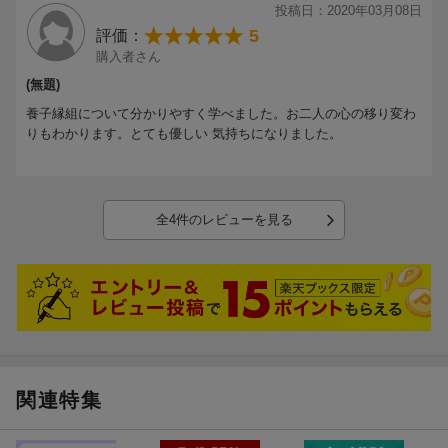
産みのお母さんのこと
投稿日：2020年03月08日
本当のお母さんって？
5
評価：
実親の情報をどこまで共有するか
購入者さん
初めてのディズニーランドに大興奮
(無題)
養子縁組について分かりやすく学べました。お二人の心の移り変わ
第6章 ＆family・・
りもわかります。とても優しい 気持ちになりました。
特別養子縁組を公表した理由
公表すると子どもがかわいそう？
特別養子縁組の歴史を知る
「＆family・・」を立ち上げる
全4件のレビューを見る
覚悟をするということ
家庭で育つ子どもを増やす
ルールが統一されていれば
これからのこと
幸せなのは僕たち
関連特集