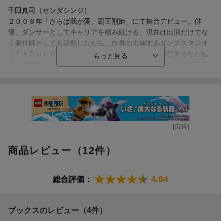
お弁当づくりに心が躍る
千田真司（センダシンジ）
血のつながりにこだわっているから
２００８年「さらば我が愛、覇王別姫」にて舞台デビュー。俳
呪縛から解き放たれる感覚
優、ダンサーとしてキャリアを積み続ける。現在は出演だけでな
子どものための制度
く振付師としても活動しながら、自身の主催するダンススタジオ
ボランティアで子育て？
「ＦＡＢＵＬＯＵＳ ＢＵＤＤＹ ＢＥＡＴ」を運営するなど幅
友人の妊娠
広く活動中。２０１４年チャイルドマインダー取得。２０１８年
これで最後の治療にしよう
にａｎｄｆａｍｉｌｙ株式会社を立ち上げ、特別養子縁組の啓蒙
最後の治療、夫の号泣
活動を始める（本データはこの書籍が刊行された当時に掲載され
ていたものです）
第4章 特別養子縁組を決める
希望に向かって
厳しいトレーニングを乗り越えて
[広告]
背中を押してくれた先輩
人と会って話をする
商品レビュー（12件）
両親やきょうだいの反応
父の反応
さあ、私の出番
4.64
総合評価：
団体を決める
エゴとの葛藤を経て
どの団体を選ぶか
ブックスのレビュー（4件）
病気や障害があっても受け入れる覚悟