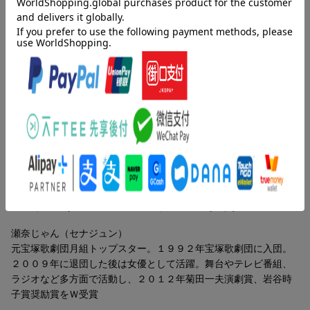
注射の跡が気になり始める
内容紹介（「BOOK」データベースより）
妊娠検査薬を何本も
500人が訪れる体外受精専門病院
一緒に暮らす時間の中で、ゆっくり家族になってゆく。特別養子
気が楽、と思えたのは
縁組で一人の子どもを迎えることは、社会的養護となる事情を抱
心も体も経済的にもすり減っていく
えた子どもが一人、家庭で暮らせるようになるということ。
あなたの子どもが欲しいのに
目次（「BOOK」データベースより）
第2章 夫にできること 千田真司
明るい気持ちになれるよう
第１章 不妊治療の始まり／第２章 夫にできること／第３章
病院の帰り道がしんどい
特別養子縁組を調べ始める／第４章 特別養子縁組を決める／第
子どもとの接し方を学びたい
５章 子育ては楽しい／第６章 ＆ｆａｍｉｌｙ…
育てられないと思う子はひとりもいない
著者情報（「BOOK」データベースより）
＜コラム＞ 「特別養子縁組とは」
「特別養子縁組」と「普通養子縁組」
瀬奈じゃん（セナジュン）
元宝塚歌劇団月組トップスター。１９９２年宝塚歌劇団に入団。
第3章 特別養子縁組を調べはじめる
２００９年に退団した後は女優として活躍。舞台やテレビ番組、
揺れつづける心
ラジオなど多方面で活動し、２０１２年菊田一夫演劇賞、岩谷時
社会的養護の現実を知る
子賞奨励賞をＷ受賞
愛着の絆を作ることの大切さ