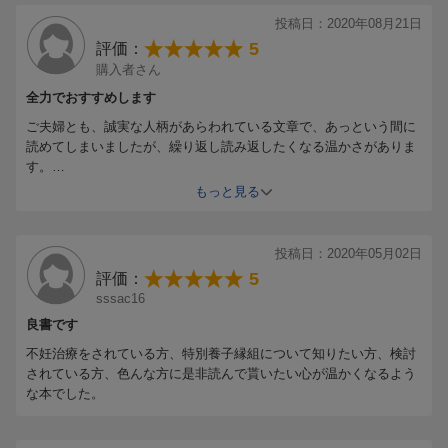
家庭調査、そして待機へ
投稿日：2020年08月21日
マッチングはどのように
5
評価：
1回目の打診
購入者さん
初夏に産まれてくる男の子
全力でおすすめします
私の世界が変わった
ご夫婦とも、誠実な人柄があらわれている文章で、あっという間に
僕たちが救われた
読めてしまいましたが、繰り返し読み返したくなる温かさがありま
出産おめでとうございます
す。
赤ちゃん、通りますから
妊活されているいないに関わらず、すべての人に読んでいただきた
もっと見る
いです。
第5章 子育ては楽しい
投稿日：2020年05月02日
待ち構えていた家族
5
評価：
ママがいない日は眠れない
sssac16
ブランシュとの最期の日々
良書です
『早春賦』の子守歌
叱り方を考えた
不妊治療をされている方、特別養子縁組について知りたい方、検討
観察することが大切
されている方、色んな方に是非読んで貰いたい心が温かくなるよう
行政や裁判所の訪問
な本でした。
隠さなくてはいけない？
審判確定で苗字も同じに