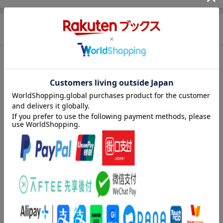
商品説明
目次（「BOOK」データベースより）
第１章 自分の中の「宇宙の法則」に目覚めるまで／第２章 自
分の人生の創造主となるヒント（ミッションに気付くと、無尽蔵
のエネルギーが湧く／理想のビジョンを描く「幸せの五箇条」を
書き出す／理想を描き出す「ワクワク計画書」を創る）／第３
章 自分の中の「宇宙の法則」を生かすヒント（エネルギーの高
め方／時間の使い方について／お金について ほか）
著者情報（「BOOK」データベースより）
平井ナナエ（ヒライナナエ）
女性起業家。ＲＴＨグループＣＥＯ・楽読創始者。１８歳で結婚
し娘を３人授かり、２３歳で離婚。シングルマザーとして完全歩
合の営業の仕事で生活を支える。営業成績はいつもトップクラ