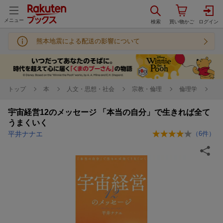
メニュー
熊本地震による配送の影響について
トップ
本
人文・思想・社会
宗教・倫理
倫理学
宇宙経営12のメッセージ 「本当の自分」で生きれば全て
うまくいく
平井ナナエ
（
6
件）