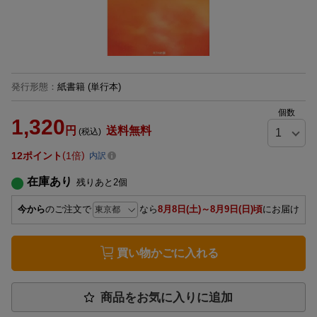
発行形態
：
紙書籍
(単行本)
個数
1,320
円
送料無料
(税込)
12
ポイント
1倍
内訳
在庫あり
残りあと
2
個
今から
のご注文で
なら
8月8日(土)～8月9日(日)頃
にお届け
買い物かごに入れる
商品をお気に入りに追加