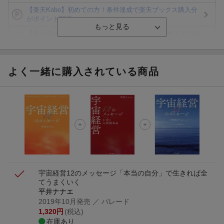
【楽天Kobo】初めての方！条件達成で楽天ブックス購入分
がポイント20倍
【楽天モバイルご利用者限定】条件達成で100万ポイント山
分け！
【Rakuten Fashion×楽天ブックス】条件達成で10万ポイン
ト山分け
よく一緒に購入されている商品
【スタンプカード】楽天ポイントもらえる＆抽選で豪華景品
が当たる！
楽天モバイル紹介キャンペーンの拡散で300円OFFクーポン
進呈
条件達成で楽天限定・宝塚歌劇 宙組貸切公演ペアチケット
が当たる
宇宙経営12のメッセージ
「本当の自分」で生きれば全
てうまくいく
平井ナナエ
2019年10月発売
／ パレード
1,320
円
(税込)
在庫あり