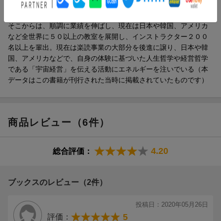
ス。２００６年大阪にて、速読教室「楽読」を開業。一度は倒産
寸前まで業績が悪化するも、「宇宙経営」を実践してＶ字回復。
そこからは、順調に業績を伸ばし、現在は日本や韓国、アメリカ
など全世界に５０以上の教室を展開し、インストラクター２００
名以上を輩出。現在は楽読事業の大部分を後進に譲り、日本や韓
国、アメリカなどで、自身の体験に基づいた人生哲学や経営哲学
である「宇宙経営」を伝える活動にエネルギーを注いでいる（本
データはこの書籍が刊行された当時に掲載されていたものです）
商品レビュー（6件）
4.20
総合評価：
ブックスのレビュー（2件）
投稿日：2020年05月26日
5
評価：