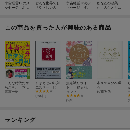
宇宙経営12のメ
どんな世界でも
宇宙経営12のメ
あなたの起業
ッセージ お金
「やさしい人」
ッセージ すべ
が、人生と世界
と人間関係編
が必ずうまくい
ての秘訣は「自
を変える
く理由 年商10億
分とのパートナ
超の幸せな経営
ーシップ」にあ
者が当たり前に
る
この商品を買った人が興味のある商品
やっていること
こんな時代だか
引き寄せの法則
無意識リライ
本来の自分へ還
らこそ、「本当
エスター・ヒックス
ト 「寝る前3
る
の自分」を生き
真渡一樹
分の書き換え」
ヨンソ
佐藤政哉
て、「経済的に
で、現実は思い
(205件)
自由」になって
通り
(5件)
(
もいい！
ランキング