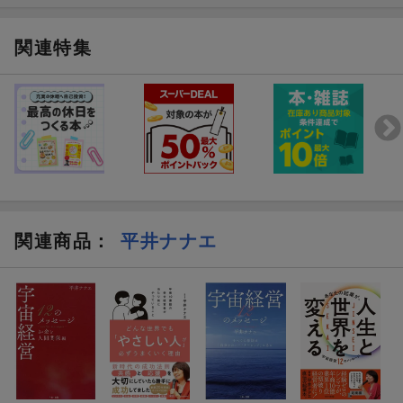
関連特集
関連商品
：
平井ナナエ