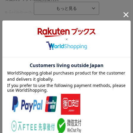
■【パスケース オオサカ・ディビジョンver.】
※数量に限りがございます。お早めにご注文ください。無くなり
内容紹介
次第、当ページ上で終了告知をさせていただきます。
ヒプノシスマイクーDivision Rap Battle-
オオサカ・ディビジョン
※商品のお届けは11月18日(月)以降となります。
収録曲
曲目タイトル：
M1.「あゝオオサカdreamin’night」／どついたれ本舗（CV.岩崎諒
太・河西健吾・黒田崇矢）
作詞：R-指定 作曲・編曲：DJ松永
M2.「Tragic Transistor」／白膠木簓（CV.岩崎諒太）
作詞：HIDADDY 作曲・編曲：ALI-KICK
M3.「Own Stage」躑躅森 盧笙（CV.河西健吾）