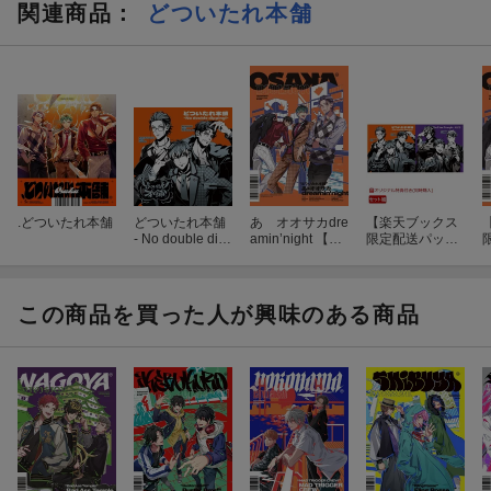
■詳しくは
⇒
こちら
関連商品
：
どついたれ本舗
.どついたれ本舗
どついたれ本舗
あゝオオサカdre
【楽天ブックス
- No double dip
amin’night 【特
限定配送パッ
ping! -
典なし】
ク】【楽天ブッ
クス限定同時購
a
入特典】「どつ
いたれ本舗 - No
この商品を買った人が興味のある商品
double dipping!
-」＋「Bad Ass
ン
Temple - 戒定慧
-」セット(チケ
ットホルダー(B
ad Ass Temple v
er.))