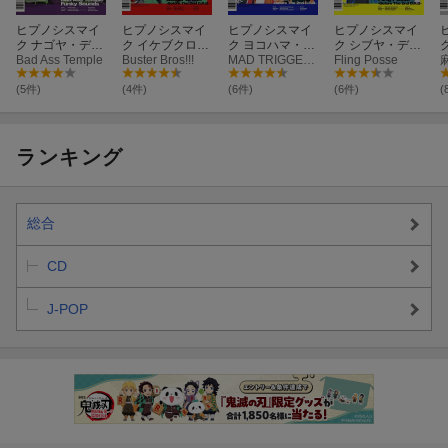
ヒプノシスマイ
ヒプノシスマイ
ヒプノシスマイ
ヒプノシスマイ
ク ナゴヤ・ディ
ク イケブクロ・
ク ヨコハマ・デ
ク シブヤ・ディ
ビジョン「Bad
Bad Ass Temple
ディビジョン
Buster Bros!!!
ィビジョン「MA
MAD TRIGGER CREW
ビジョン「Fling
Fling Posse
Ass Temple Fun
「Buster Bros!!!
D TRIGGER CR
Posse -Before T
「
ky Sounds」
-Before The 2nd
EW -Before The
he 2nd D.R.B-」
e
(5件)
(4件)
(6件)
(6件)
(
【特典なし】
D.R.B-」
2nd D.R.B-」
-
ランキング
総合
CD
J-POP