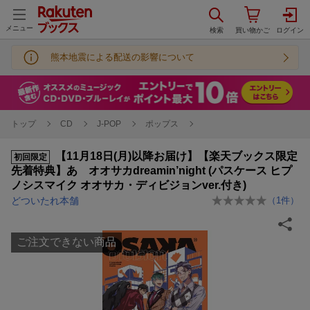
メニュー
熊本地震による配送の影響について
トップ
CD
J-POP
ポップス
【11月18日(月)以降お届け】【楽天ブックス限定
初回限定
先着特典】あゝオオサカdreamin’night (パスケース ヒプ
ノシスマイク オオサカ・ディビジョンver.付き)
どついたれ本舗
（
1
件）
ご注文できない商品