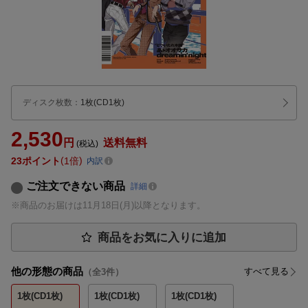
ディスク枚数
：
1枚(CD1枚)
2,530
円
送料無料
(税込)
23
ポイント
1倍
内訳
ご注文できない商品
詳細
※商品のお届けは11月18日(月)以降となります。
商品をお気に入りに追加
他の形態の商品
すべて見る
（全
3
件）
1枚(CD1枚)
1枚(CD1枚)
1枚(CD1枚)