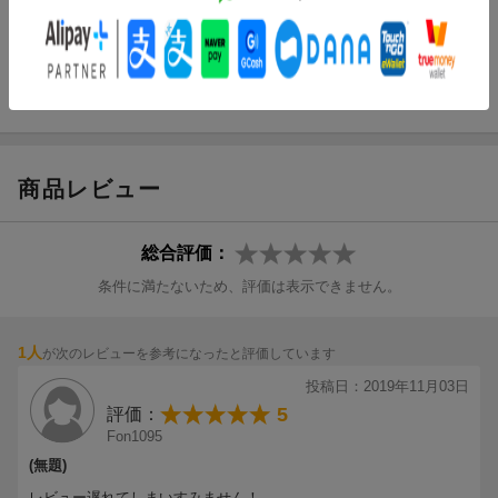
作詞：蛭間大地 作曲：蛭間大地・maeshima soshi 編曲：mae
shima soshi
M4.「FACES」／天谷奴零（CV.黒田崇矢）
★仕様/特典
作詞：Amon Hayashi 作曲：DirtyOrange・Amon Hayashi 編
曲：DirtyOrange
■封入特典：2020.3.28 / 29 ヒプノシスマイクーDivision Rap Bat
M5. Drama Track「aikata back again」
tle- 5th LIVE 先行抽選申込シリアルナンバー（初回製造分のみ）
商品レビュー
・LIVE概要
【日時】2020年3月28日（土）、29日（日）
総合評価：
条件に満たないため、評価は表示できません。
【会場】メットライフドーム
全6ディビジョン出演、メットライフドームで5thライブが2DAYS
1人
が次のレビューを参考になったと評価しています
で決定！！
投稿日：2019年11月03日
5
評価：
ヒプノシスマイク史上最大規模で5thライブも2DAYSで決定しまし
Fon1095
た。
(無題)
レビュー遅れてしまいすみません！