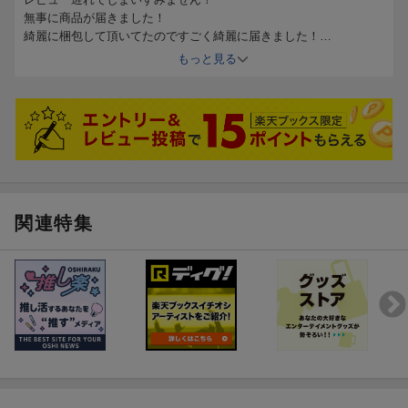
無事に商品が届きました！
2020年3月28日（土）と29（日）にメットライフドームで開催で
綺麗に梱包して頂いてたのですごく綺麗に届きました！
す！！！
すごく満足です！ありがとうございます！
もっと見る
新たに誕生したオオサカ、ナゴヤ・ディビジョンを加えた全6ディ
ビジョンの全キャストが集結します。
こちらのライブは10月30日（水）発売のオオサカ・ディビジョン
どついたれ本舗のCDと、
11月27日（水）発売のナゴヤ・ディビジョンBad Ass TempleのC
関連特集
Dに最速先行申込シリアルナンバーが封入されます。
楽しみにしていてください！PEACE！！！
※両CD封入のシリアルナンバーを揃えるとご応募が可能となりま
す。