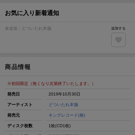
楽天モバイル紹介キャンペーンの拡散で300円OFFクーポン
進呈
お気に入り新着通知
条件達成で楽天限定・宝塚歌劇 宙組貸切公演ペアチケット
が当たる
未追加：
どついたれ本舗
追加する
エントリー＆条件達成で『鬼滅の刃』オリジナルきんちゃく
袋が当たる！
【楽天24】日用品の楽天24と楽天ブックス買いまわりでク
ーポン★
商品情報
※初回限定（無くなり次第終了いたします。）
発売日
2019年10月30日
アーティスト
どついたれ本舗
発売元
キングレコード(株)
ディスク枚数
1枚(CD1枚)