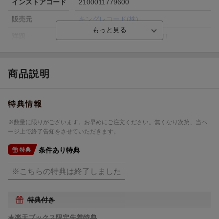
インストアコード
2100011779600
販売元
キングレコード(株)
洋題
AA OSAKA DREAMIN`NIGHT
商品説明
特典情報
※数量に限りがございます。お早めにご注文ください。無くなり次第、当ペ
ージ上で終了告知をさせていただきます。
条件あり特典
特典
※こちらの特典は終了しました
特典付き
★楽天ブックス限定先着特典