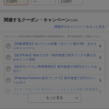
2,530
円
ー
2,530
円
関連するクーポン・キャンペーン
(10件)
開催中のキャンペーンをもっと見る
※エントリー必要の有無や実施期間等の各種詳細条件は、必ず各説明頁でご確認ください。
【対象者限定】全ジャンル対象！ポイント最大3倍 おかえ
りキャンペーン
【楽天Kobo】初めての方！条件達成で楽天ブックス購入分
がポイント20倍
【楽天モバイルご利用者限定】条件達成で100万ポイント山
分け！
【Rakuten Fashion×楽天ブックス】条件達成で10万ポイン
ト山分け
【スタンプカード】楽天ポイントもらえる＆抽選で豪華景品
が当たる！
エントリー＆3,000円以上購入で無料データSIM（3GB/月プ
ラン）が当たる！