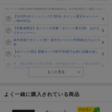
※エントリー必要の有無や実施期間等の各種詳細条件は、必ず各説明頁でご確認ください。
【10-50%ポイントバック】DEAL ポイント還元キャンペー
ン(8/4-8/11)
【対象者限定】全ジャンル対象！ポイント最大3倍 おかえ
りキャンペーン
条件達成でポイント2倍！楽天モバイルご利用者はさらに+1
倍
【ポイント3倍】図書カードNEXT利用でお得に読書を楽し
もう♪
本・雑誌在庫あり商品対象！条件達成でポイント最大10倍 2
026/8/1-8/31
【楽天Kobo】初めての方！条件達成で楽天ブックス購入分
がポイント20倍
【楽天モバイルご利用者限定】条件達成で100万ポイント山
分け！
よく一緒に購入されている商品
【Rakuten Fashion×楽天ブックス】条件達成で10万ポイン
ト山分け
【スタンプカード】楽天ポイントもらえる＆抽選で豪華景品