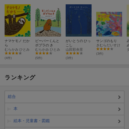
ナマケモノ だか
ビーバーくんと
がいとうの ひっ
サンゴのもり
ら
ポプラの き
こし
きむらだいすけ
むらかみ ひとみ
むらかみ ひとみ
山田彩央里
(3件)
(4件)
(5件)
(3件)
ランキング
総合
本
絵本・児童書・図鑑