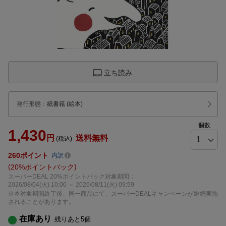
立ち読み
発行形態
：
紙書籍
(絵本)
個数
1,430
円
送料無料
(税込)
260
ポイント
内訳
20%ポイントバック
スーパーDEAL 20%ポイントバック対象期間：
2026/08/04(火) 10:00 ～ 2026/08/11(火) 09:59
※本対象期間終了後、同一商品にて、スーパーDEALキャンペーンが継続実施
されることがあります。
在庫あり
残りあと
5
個