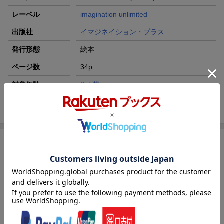
レーベル
imagination unlimited
出版社
イマジネイション・プラス
発行形態
絵本
ページ数
34p
対象年齢
3~5歳
ISBN
9784909809148
商品説明
内容紹介（出版社より）