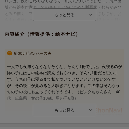
ロンは、夜がこわくなくなって、眠りにつくのでした…。海外出
ん気づいたポロンは、夜がこわくなくなって、眠りにつくのでし
版から絵本作家としてのキャリアをはじめた版画家・むらかみひ
た…。
とみの描く、ファンタジックな夜の風景とムーのやさしさが、お
海外出版から絵本作家としてのキャリアをはじめた版画家・むら
さえた色使いと描線の素朴さから伝わります。 夜寝る前の一冊に
かみひとみの描く、ファンタジックな夜の風景とムーのやさしさ
選びたい本です。
が、おさえた色使いと描線の素朴さから伝わります。
夜寝る前の一冊に選びたい本です。
内容紹介（情報提供：絵本ナビ）
ボローニャブックフェアで入選をした作品です。
一人でも夜怖くなくなりそうな、そんな1冊でした。夜寝るのが
怖い子にはこの絵本は読んでおくべき、そんな1冊だと思いま
す。うちの子は寝るまで私がついていないといけないのです
が、その後目が覚めると大騒ぎになります。この本はそんなう
ちの子の役にも立ってくれそうです。（ピンクちゃんさん 40
代・広島県 女の子13歳、男の子6歳）
【情報提供・絵本ナビ】