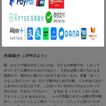
内容紹介（JPROより）
夜、ひとりで寝るのがこわいのは、子どもの本能です。しかって
夜、ひとりで寝るのがこわいのは、子どもの本能です。しかって
力づくで一人寝をさせるのではなく、できれば夜と友だちになる
力づくで一人寝をさせるのではなく、できれば夜と友だちになる
気持ちで、穏やかに眠りにつかせてあげたいもの。本書『まっく
気持ちで、穏やかに眠りにつかせてあげたいもの。
らな よるの ムー』は、ひとり寝のはじめての夜、くらやみにおび
本書『まっくらなよるのムー』は、ひとり寝のはじめての夜、く
えるポロンが主人公です。こわがっているポロンのもとにやって
らやみにおびえるポロンが主人公です。こわがっているポロンの
きたのは、大きなバクのムー。「よるは まっくらで こわいよね。
もとにやってきたのは、大きなバクのムー。「よるはまっくらで
でも いいことも あるんだよ。」ムーの言葉にポロンは夜の空中散
こわいよね。でもいいこともあるんだよ。」ムーの言葉にポロン
歩へ。ムーといっしょに夜の「いいこと」にたくさん気づいたポ
は夜の空中散歩へ。ムーといっしょに夜の「いいこと」にたくさ