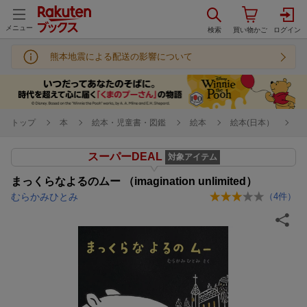
メニュー
熊本地震による配送の影響について
トップ
本
絵本・児童書・図鑑
絵本
絵本(日本）
スーパーDEAL
対象アイテム
まっくらなよるのムー （imagination unlimited）
むらかみひとみ
（
4
件）