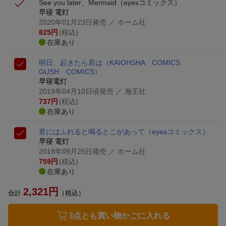
See you later、Mermaid
（eyesコミックス）
早寝 電灯
2020年01月23日発売
／ ホーム社
825
円
(税込)
在庫あり
明日、起きたら君は
（KAIOHSHA COMICS
GUSH COMICS）
早寝電灯
2019年04月10日頃発売
／ 海王社
737
円
(税込)
在庫あり
君にはふれると鳴るとこがあって
（eyesコミックス）
早寝 電灯
2018年09月25日発売
／ ホーム社
759
円
(税込)
在庫あり
2,321
円
合計
（税込）
3点とも買い物かごに入れる