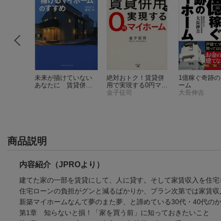
ン投資家
未来が描けていない
絶対おトク！賃貸併
1億稼ぐ奇跡
.5億円
あなたに 賃貸併用
用で実現する0円マイ
ーム
住宅「稼げるマイホ
ホーム
金子征司
大長伸吉
ーム」のすすめ
件)
商品説明
内容紹介（JPROより）
建てた家の一部を賃貸にして、人に貸す。そして家賃収入を住宅
住宅ローンの負担がグンと減るばかりか、プラン次第では家賃収
新築マイホームなんて夢のまた夢、と諦めている30代・40代の
第1章 知らないと損！「家を買う前」に知っておきたいこと