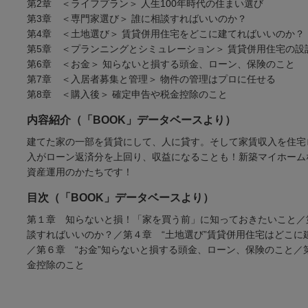
第2章 ＜ライフプラン＞ 人生100年時代の住まい選び
第3章 ＜専門家選び＞ 誰に相談すればいいのか？
第4章 ＜土地選び＞ 賃貸併用住宅をどこに建てればいいのか？
第5章 ＜プランニングとシミュレーション＞ 賃貸併用住宅の設
第6章 ＜お金＞ 知らないと損する頭金、ローン、保険のこと
第7章 ＜入居者募集と管理＞ 物件の管理はプロに任せる
第8章 ＜購入後＞ 確定申告や税金控除のこと
内容紹介（「BOOK」データベースより）
建てた家の一部を賃貸にして、人に貸す。そして家賃収入を住宅
入がローン返済分を上回り、収益になることも！新築マイホーム
資産運用のかたちです！
目次（「BOOK」データベースより）
第１章 知らないと損！「家を買う前」に知っておきたいこと／第
談すればいいのか？／第４章 “土地選び”賃貸併用住宅はどこに
／第６章 “お金”知らないと損する頭金、ローン、保険のこと／
金控除のこと