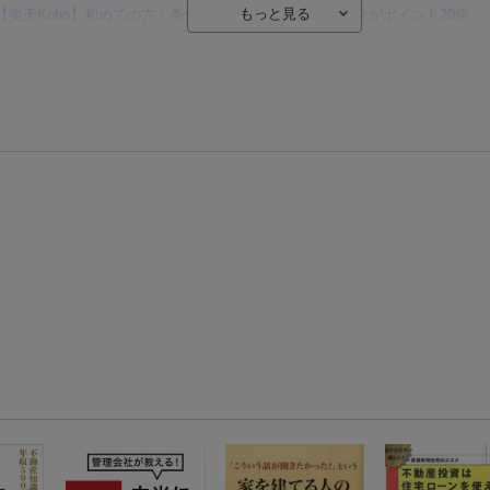
【楽天Kobo】初めての方！条件達成で楽天ブックス購入分がポイント20倍
【楽天モバイルご利用者限定】条件達成で100万ポイント山分け！
【Rakuten Fashion×楽天ブックス】条件達成で10万ポイント山分け
【スタンプカード】楽天ポイントもらえる＆抽選で豪華景品が当たる！
エントリー＆3,000円以上購入で無料データSIM（3GB/月プラン）が当たる！
楽天モバイル紹介キャンペーンの拡散で300円OFFクーポン進呈