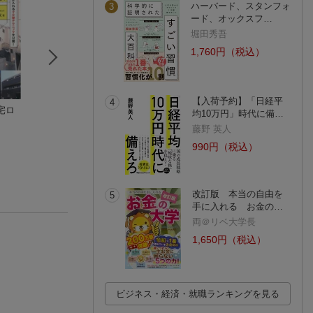
ハーバード、スタンフォ
3
ード、オックスフ…
堀田秀吾
1,760円（税込）
【入荷予約】「日経平
4
宅ロ
初心者から経験者ま
山王が教える 1円不動
住む人・貸す人・
均10万円」時代に備…
ですべての段階で差
産投資
くる人 三方よし
藤野 英人
がつく！不動産投
鈴木 宏史
永野 彰一
高性能賃貸住宅
新建ハウジング
資 最強の教科書
(41件)
(8件)
990円（税込）
改訂版 本当の自由を
5
手に入れる お金の…
両＠リベ大学長
1,650円（税込）
ビジネス・経済・就職ランキングを見る