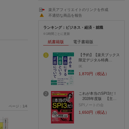
楽天アフィリエイトのリンクを作成
不適切な商品を報告
ランキング：ビジネス・経済・就職
※1時間ごとに更新
紙書籍版
電子書籍版
【予約】【楽天ブックス
1
限定デジタル特典…
IK
1,870円（税込）
これが本当のSPI3だ！
2
2028年度版 【主…
SPIノートの会
ページ：
1
/
4
1,650円（税込）