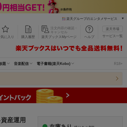
楽天グループのエンタメサービス
本/ゲーム/CD/DVD
注文内容の確認・
楽天市場
キャンセル
楽天ブックス
サービス一覧
お気に入り
購入履歴
楽天ブックスMyページ
ヘルプ
電子書籍
楽天Kobo
雑誌読み放題
楽天マガジン
放題
音楽配信
電子書籍(楽天Kobo)
R18+
音楽配信
楽天ミュージック
動画配信
楽天TV
動画配信ガイド
Rakuten PLAY
無料テレビ
Rチャンネル
い資産運用
チケット
在庫あり