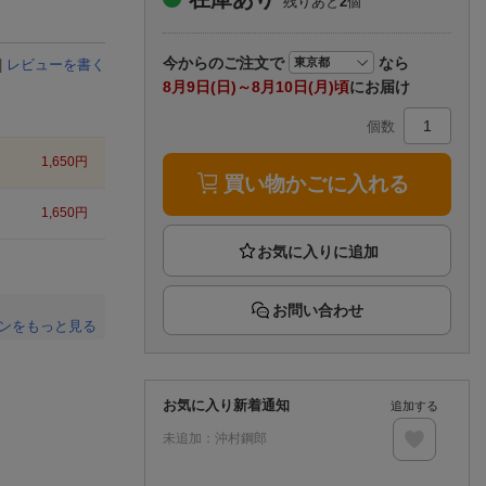
残りあと
2
個
楽天チケット
エンタメニュース
推し楽
今から
のご注文で
なら
|
レビューを書く
8月9日(日)～8月10日(月)頃
にお届け
個数
1,650
円
買い物かごに入れる
1,650
円
お問い合わせ
ンをもっと見る
。
お気に入り新着通知
追加する
未追加：
沖村鋼郎