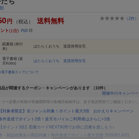
かたち
郎
50
（
2
件）
送料無料
円
（税込）
イント
1倍
内訳
紙書籍
(単行
はたらくおうち 賃貸併用住宅
本)
電子書籍
(楽
はたらくおうち 賃貸併用住宅
天Kobo)
bo電子書籍ストアについて
商品が関連するクーポン・キャンペーンがあります
（10件）
開催中のキャンペー
トリー必要の有無や実施期間等の各種詳細条件は、必ず各説明頁でご確認ください
【対象者限定】全ジャンル対象！ポイント最大3倍 おかえりキャンペーン
条件達成でポイント2倍！楽天モバイルご利用者はさらに+1倍
【ポイント3倍】図書カードNEXT利用でお得に読書を楽しもう♪
本・雑誌在庫あり商品対象！条件達成でポイント最大10倍 2026/8/1-8/31