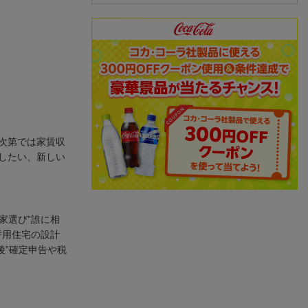
次第では家賃収
したい、新しい
家選び”誰に相
併用住宅の設計
後”確定申告や税