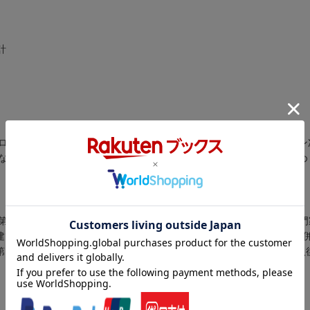
計
ローン返済に充てる。住宅ローンの負担がグンと減るばかりか、プラン
なんて夢のまた夢、と諦めている３０代・４０代のかたにぜひおすすめ
２章 “ライフプラン”人生１００年時代の住まい選び／第３章 “専門
建てればいいのか？／第５章 “プランニングとシミュレーション”賃貸
第７章 “入居者募集と管理”物件の管理はプロに任せる／第８章 “購入