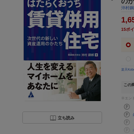
の
沖村鋼
1,6
15
ポ
楽天Ko
この
※エン
立ち読み