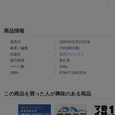
商品情報
発売日
：
2020年01月23日頃
著者／編集
：
沖村鋼郎
(著)
出版社
：
合同フォレスト
発行形態
：
単行本
ページ数
：
208p
ISBN
：
9784772661539
この商品を買った人が興味のある商品