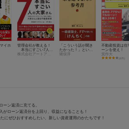
のマイホ
管理会社が教える！
「こういう話が聞き
不動産投資は住
本当にすごい7人の
たかった！」という
ーンを使え！
大家さん
株式会社アートアベニュー
家を建てる人の参考
猪俣淳
箕作大
書
(4件)
ローン返済に充てる。
入がローン返済分を上回り、収益になることも！
かたにぜひおすすめしたい、新しい資産運用のかたちです！