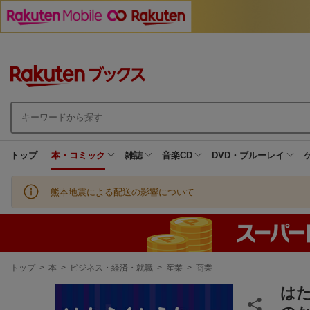
トップ
本・コミック
雑誌
音楽CD
DVD・ブルーレイ
熊本地震による配送の影響について
現
トップ
>
本
>
ビジネス・経済・就職
>
産業
>
商業
在
地
は