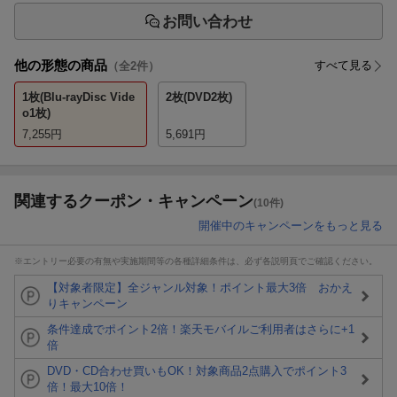
お問い合わせ
他の形態の商品
すべて見る
（全
2
件）
1枚(Blu-rayDisc Vide
2枚(DVD2枚)
o1枚)
7,255
円
5,691
円
関連するクーポン・キャンペーン
(10件)
開催中のキャンペーンをもっと見る
※エントリー必要の有無や実施期間等の各種詳細条件は、必ず各説明頁でご確認ください。
【対象者限定】全ジャンル対象！ポイント最大3倍 おかえ
りキャンペーン
条件達成でポイント2倍！楽天モバイルご利用者はさらに+1
倍
DVD・CD合わせ買いもOK！対象商品2点購入でポイント3
倍！最大10倍！