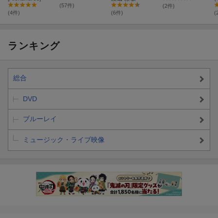
DAZE
(57件)
(2件)
(4件)
(6件)
(
ランキング
総合
DVD
ブルーレイ
ミュージック・ライブ映像