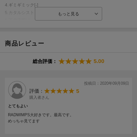
4.ギミギミック[-]
5.カタルシスト feat.タイタン・ゾンビーズ[-]
6.万歳千唱[-]
7.謎謎[-]
8.アイアンバイブル feat.タイタン・ゾンビーズ[-]
商品レビュー
9.I I U[-]
10.そっけない[-]
11.洗脳[-]
5.00
総合評価：
12.PAPARAZZI〜*この物語はフィクションです〜[-]
13.おしゃかしゃま[-]
14.DARMA GRAND PRIX[-]
投稿日：2020年09月09日
15.TIE TONGUE feat.タイタン・ゾンビーズ[-]
5
評価：
16.泣き出しそうだよ feat.あいみょん[-]
購入者さん
17.IKIJIBIKI[-]
とてもよい
18.君と羊と青[-]
RADWIMPS大好きです。最高です。
19.いいんですか?[-]
めっちゃ見てます
20.愛にできることはまだあるかい[-]
21.正解 -ENCORE-[-]