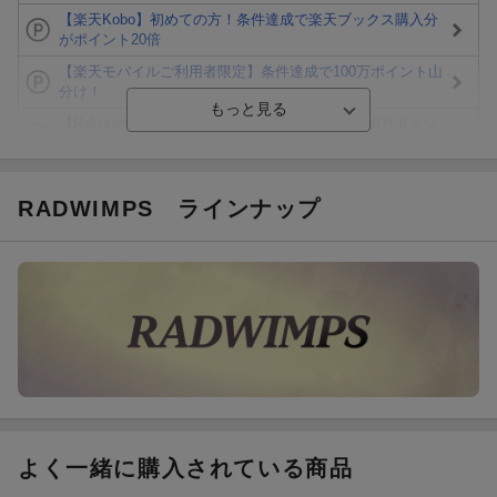
【楽天Kobo】初めての方！条件達成で楽天ブックス購入分
がポイント20倍
【楽天モバイルご利用者限定】条件達成で100万ポイント山
分け！
【Rakuten Fashion×楽天ブックス】条件達成で10万ポイン
ト山分け
【スタンプカード】楽天ポイントもらえる＆抽選で豪華景品
が当たる！
RADWIMPS
ラインナップ
Blu-ray・DVDセール・お買い得情報
エントリー＆3,000円以上購入で無料データSIM（3GB/月プ
ラン）が当たる！
楽天モバイル紹介キャンペーンの拡散で300円OFFクーポン
進呈
よく一緒に購入されている商品