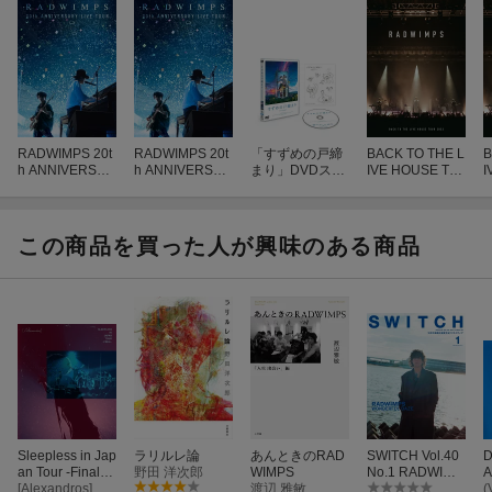
RADWIMPS 20t
RADWIMPS 20t
「すずめの戸締
BACK TO THE L
B
h ANNIVERSAR
h ANNIVERSAR
まり」DVDスタ
IVE HOUSE TO
I
Y LIVE TOUR(通
Y LIVE TOUR(通
ンダード・エデ
UR 2023【Blu-r
U
常盤)【Blu-ra
常盤)
ィション
ay】
y】
この商品を買った人が興味のある商品
Sleepless in Jap
ラリルレ論
あんときのRAD
SWITCH Vol.40
D
an Tour -Final-
野田 洋次郎
WIMPS
No.1 RADWIMP
A
【Blu-ray】
[Alexandros]
渡辺 雅敏
S WONDERFUL
U
(