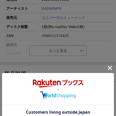
アーティスト
RADWIMPS
発売元
ユニバーサルミュージック
ディスク枚数
1枚(Blu-rayDisc Video1枚)
JAN
4988031374429
販売元
ユニバーサルミュージック
収録時間
238分
品番
UPXH-20091
画面サイズ
16:9
商品説明
色彩
カラー
仕様情報
言語
日本語(オリジナル言語)／日本語(オリジナ
ル言語)
※予告なく変更になる場合がございます。あらかじめご了承下さい。
音声方式
リニアPCMステレオ(オリジナル音声方式)
／dtsHD Master Audio(オリジナル音声方
【映像特典】
式)