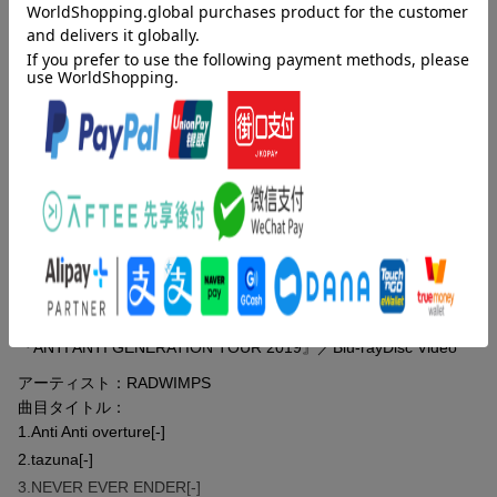
ANTI ANTI GENERATION TOUR 2019 にゲスト出演したアーティ
洋題
ANTI ANTI GENERATION TOUR 2019
ストとの共演及び、ツアードキュメント映像を収録予定
・IKIJIBIKI feat.Taka
・TIE TONGUE feat.Miyachi, タイタン・ゾンビーズ
・グランドエスケープ feat.三浦透
・Documentary of ANTI ANTI GENERATION TOUR
収録内容
収録タイトル：
[Disc1]
『ANTI ANTI GENERATION TOUR 2019』／Blu-rayDisc Video
アーティスト：RADWIMPS
曲目タイトル：
1.Anti Anti overture[-]
2.tazuna[-]
3.NEVER EVER ENDER[-]