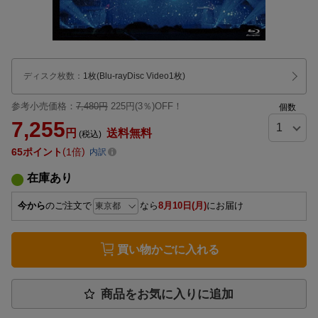
ディスク枚数
：
1枚(Blu-rayDisc Video1枚)
参考小売価格：
7,480円
225円(3％)OFF！
個数
7,255
円
送料無料
(税込)
65
ポイント
1倍
内訳
在庫あり
今から
のご注文で
なら
8月10日(月)
にお届け
買い物かごに入れる
商品をお気に入りに追加