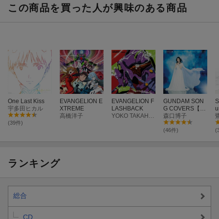
この商品を買った人が興味のある商品
One Last Kiss
EVANGELION E
EVANGELION F
GUNDAM SON
S
宇多田ヒカル
XTREME
LASHBACK
G COVERS【特
u
高橋洋子
YOKO TAKAHASHI
典なし】
森口博子
E
(39件)
(46件)
(
ランキング
総合
CD