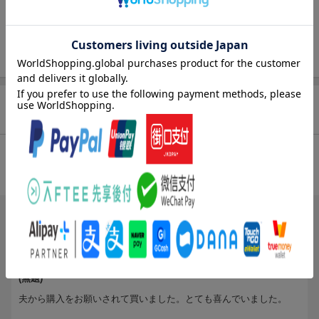
版』にてアニメ映像と共に楽しまれた高橋洋子、林原めぐみらに
よるヴォーカル楽曲セレクションおよびボーナストラックを収
録。数量限定盤には、2020年公開の『シン・エヴァンゲリオン劇
場版』ジャケットデザインのムビチケカードを同梱。
商品レビュー
総合評価：
条件に満たないため、評価は表示できません。
投稿日：2023年06月29日
5
評価：
ジョージくれなゐ
(無題)
夫から購入をお願いされて買いました。とても喜んでいました。