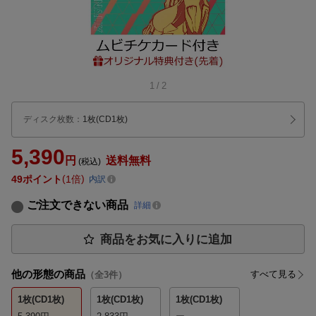
1
/
2
ディスク枚数
：
1枚(CD1枚)
5,390
円
送料無料
(税込)
49
ポイント
1倍
内訳
ご注文できない商品
詳細
商品をお気に入りに追加
他の形態の商品
すべて見る
（全
3
件）
1枚(CD1枚)
1枚(CD1枚)
1枚(CD1枚)