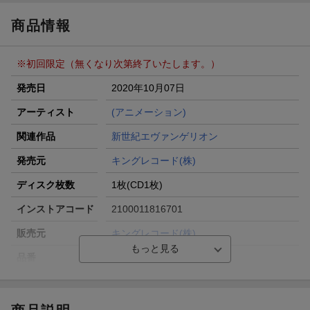
楽天モバイル紹介キャンペーンの拡散で300円OFFクーポン
進呈
商品情報
条件達成で楽天限定・宝塚歌劇 宙組貸切公演ペアチケット
が当たる
※初回限定（無くなり次第終了いたします。）
エントリー＆条件達成で『鬼滅の刃』オリジナルきんちゃく
袋が当たる！
発売日
2020年10月07日
【楽天24】日用品の楽天24と楽天ブックス買いまわりでク
アーティスト
(アニメーション)
ーポン★
関連作品
新世紀エヴァンゲリオン
発売元
キングレコード(株)
ディスク枚数
1枚(CD1枚)
インストアコード
2100011816701
販売元
キングレコード(株)
品番
KICA-2583