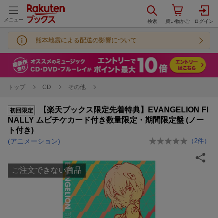
メニュー
熊本地震による配送の影響について
トップ
CD
その他
【楽天ブックス限定先着特典】EVANGELION FI
初回限定
NALLY ムビチケカード付き数量限定・期間限定盤 (ノー
ト付き)
(アニメーション)
（
2
件）
ご注文できない商品