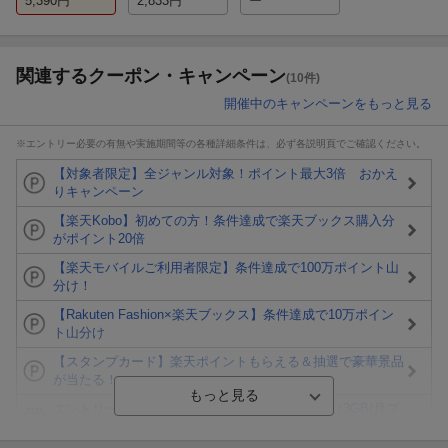
5,390
円
2,833
円
ー
関連するクーポン・キャンペーン
(10件)
開催中のキャンペーンをもっと見る
※エントリー必要の有無や実施期間等の各種詳細条件は、必ず各説明頁でご確認ください。
【対象者限定】全ジャンル対象！ポイント最大3倍 おかえ
りキャンペーン
【楽天Kobo】初めての方！条件達成で楽天ブックス購入分
がポイント20倍
【楽天モバイルご利用者限定】条件達成で100万ポイント山
分け！
【Rakuten Fashion×楽天ブックス】条件達成で10万ポイン
ト山分け
【スタンプカード】楽天ポイントもらえる＆抽選で豪華景品
が当たる！
エントリー＆3,000円以上購入で無料データSIM（3GB/月プ
ラン）が当たる！