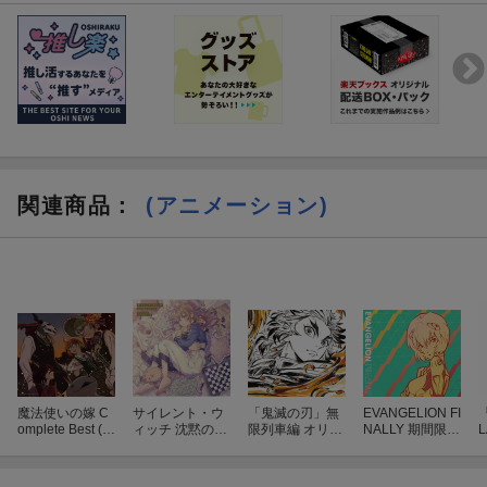
関連商品
：
(アニメーション)
魔法使いの嫁 C
サイレント・ウ
「鬼滅の刃」無
EVANGELION FI
『
omplete Best (初
ィッチ 沈黙の魔
限列車編 オリジ
NALLY 期間限定
回限定盤 3CD)
女の隠しごと Or
ナルサウンドト
盤
iginal Soundtrac
ラック
k