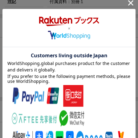
注記
付属資料：別冊１
商品説明
内容紹介（「BOOK」データベースより）
教科書がよくわかる辞典ー言葉がつながる、語彙が広がる。本
文・巻頭ページ・別冊付録に類語・関連語を掲載。小学生に必要
な約３４，０００語を収録。全ての漢字にふりがな付き。２０２
０年度全面実施、新学習指導要領対応。別冊付録「仲間の言葉ミ
ニブック」つき。
商品レビュー（182件）
4.68
総合評価：