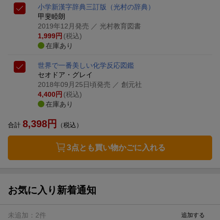
小学新漢字辞典三訂版
（光村の辞典）
甲斐睦朗
2019年12月発売
／ 光村教育図書
1,999
円
(税込)
在庫あり
世界で一番美しい化学反応図鑑
セオドア・グレイ
2018年09月25日頃発売
／ 創元社
4,400
円
(税込)
在庫あり
8,398
円
合計
（税込）
3点とも買い物かごに入れる
お気に入り新着通知
未追加：
2
件
追加する