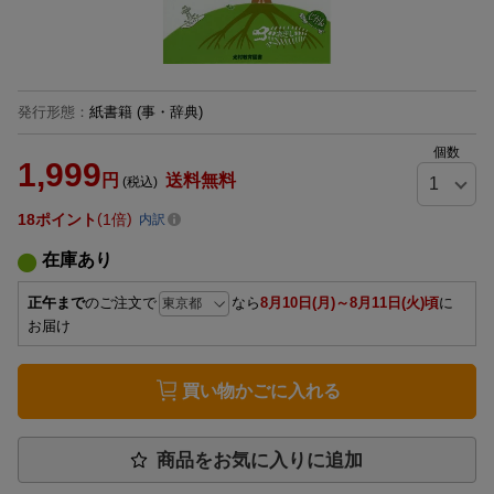
発行形態
：
紙書籍
(事・辞典)
個数
1,999
円
送料無料
(税込)
18
ポイント
1倍
内訳
在庫あり
正午まで
のご注文で
なら
8月10日(月)～8月11日(火)頃
に
お届け
買い物かごに入れる
商品をお気に入りに追加