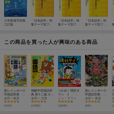
小学新漢字辞典
「日本語学」特
「日本語学」特
「日本語学」特
三訂版
集テーマ別ファ
集テーマ別ファ
集テーマ別ファ
イル（語彙
イル（文法
イル（国語教
2）普及版
3）普及版
育 2）普及版
この商品を買った人が興味のある商品
新レインボー小
例解学習国語辞
つかめ！理科ダ
新レインボー小
学国語辞典 改
典 第十二版 オー
マン 1 「科
学国語辞典 改
訂第7版 小型
金田一春彦
ルカラー
金田一 京助
学のキホン」が
シン・テフン
訂第7版 小型
金田一 春彦
版（オールカラ
身につく編
版 最強王図鑑
ー）
エディション
(41件)
(133件)
(182件)
(6件)
(
（オールカラ
ー）