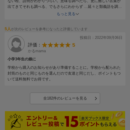
ない程、説明がわかりづらい。意味を調べたら、更に難しい言葉が
出てきてそれも調べる、でもさらにわからず …延々と類義語を調べ
る事になり、やる気をなくさせる地獄ループです。
もっと見る
安くない買い物なので致し方なく一年以上使用していますが、子供
からすれば知りたい言葉が一発で見つからないせいで「辞書でも意
5人
が次のレビューを参考になったと評価しています
味がわからないからこの言葉の意味を教えて～」とよく頼まれま
す。はっきり言って不要品です。
投稿日：2022年09月06日
あまりにひどいので、制作に携わった人たちを調べると小学校の教
5
評価：
員は殆どおらず、専門外の大学の教授などばかり。それはわかりづ
かるmama
らいわけです。
小学生用の辞書を謳うならば、ほとんどの小学生が知っているよう
小学3年生の娘に
な認知度の高い言葉をなるべく使うなど、工夫があってしかるべ
学校から購入のお知らせがあり準備することに。学校から配られた
き。それがわからない人たちが集まってコソコソ作った教材には価
封筒のものと同じものを選んだので友達と同じだし、ポイントもつ
値などない。
いて送料無料でお得です。
もっと子供と関わる仕事をしている人と協力して、全て見直すつも
りで作り直した方がいいですよ。
全182件のレビューを見る