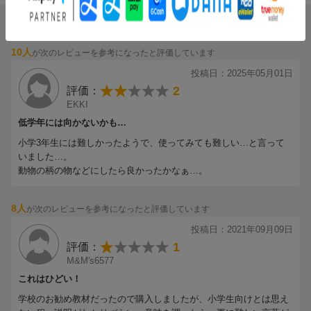
ブックスのレビュー（182件）
10人
が次のレビューを参考になったと評価しています
投稿日：2025年05月01日
2
評価：
EKKI
低学年には向かないかも…
小学3年生には難しかったようで、使ってみても難しい…と言って
いました…。
動物の柄の物などにしたら良かったかなぁ…。
8人
が次のレビューを参考になったと評価しています
投稿日：2021年09月09日
1
評価：
M&M's6577
これはひどい！
学校のお勧め教材だったので購入しましたが、小学生向けとは思え