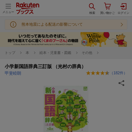
メニュー
熊本地震による配送の影響について
トップ
本
絵本・児童書・図鑑
その他
小学新国語辞典三訂版 （光村の辞典）
甲斐睦朗
（
182
件）