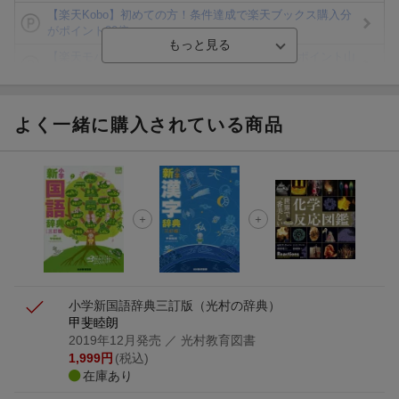
【楽天Kobo】初めての方！条件達成で楽天ブックス購入分
がポイント20倍
【楽天モバイルご利用者限定】条件達成で100万ポイント山
分け！
【Rakuten Fashion×楽天ブックス】条件達成で10万ポイン
ト山分け
よく一緒に購入されている商品
【スタンプカード】楽天ポイントもらえる＆抽選で豪華景品
が当たる！
エントリー＆3,000円以上購入で無料データSIM（3GB/月プ
ラン）が当たる！
楽天モバイル紹介キャンペーンの拡散で300円OFFクーポン
進呈
小学新国語辞典三訂版
（光村の辞典）
甲斐睦朗
2019年12月発売
／ 光村教育図書
1,999
円
(税込)
在庫あり