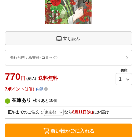
立ち読み
発行形態
：
紙書籍
(コミック)
個数
770
円
送料無料
(税込)
7
ポイント
1倍
内訳
在庫あり
残りあと
10
個
正午まで
のご注文で
なら
8月11日(火)
にお届け
買い物かごに入れる