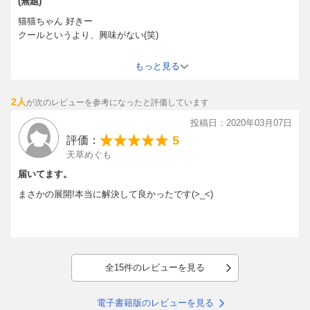
(無題)
猫猫ちゃん 好きー
クールというより、興味がない(笑)
愛と憎しみは表裏一体。
もっと見る
好きの反対は無関心。
2人
が次のレビューを参考になったと評価しています
正に、原作を読んでますが、コミカライズだとコチラの方が好きで
す。
投稿日：2020年03月07日
ネタバレになるので、詳しくは書きませんが、
5
評価：
これからもっと面白くなりますよ。
天草めぐも
買って損無し！
届いてます。
まさかの展開!本当に解決して良かったです(>_<)
全15件のレビューを見る
電子書籍版のレビューを見る