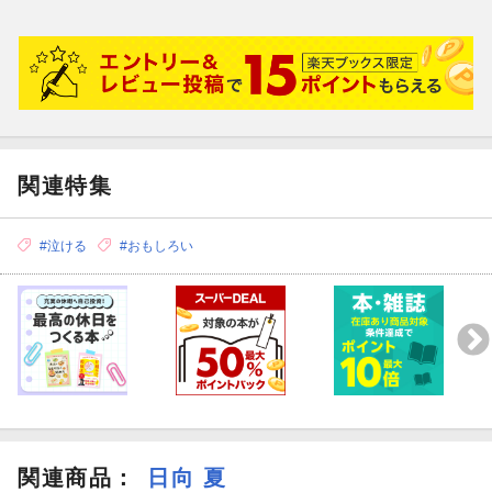
関連特集
#泣ける
#おもしろい
関連商品
：
日向 夏