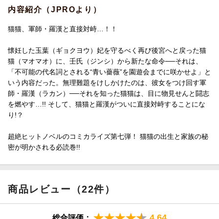
内容紹介（JPROより）
猫猫、軍師・羅漢と直接対峙…！！
懐妊した玉葉（ギョクヨウ）妃を守るべく再び後宮へと戻った猫
猫（マオマオ）に、壬氏（ジンシ）から新たな命令──それは、
「不可能の代名詞とされる“青い薔薇”を園遊会までに咲かせよ」と
いう内容だった。無理難題をけしかけたのは、彼女をつけ回す軍
師・羅漢（ラカン）──それを知った猫猫は、目に物見せんと闘志
を燃やす…!! そして、猫猫と羅漢がついに直接対峙することにな
り!？
超絶ヒットノベルのコミカライズ第七弾！ 猫猫の出生と家族の秘
密が明かされる必読巻!!
商品レビュー（22件）
4.64
総合評価：