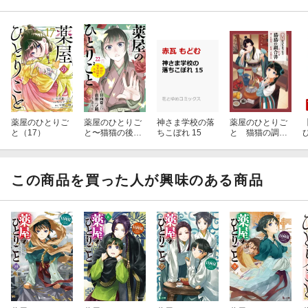
薬屋のひとりご
薬屋のひとりご
神さま学校の落
薬屋のひとりご
と（17）
と〜猫猫の後宮
ちこぼれ 15
と 猫猫の調合
謎解き手帳〜
書
（22）
この商品を買った人が興味のある商品