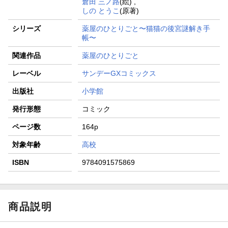
倉田 三ノ路
(絵) ,
しの とうこ
(原著)
シリーズ
薬屋のひとりごと〜猫猫の後宮謎解き手
帳〜
関連作品
薬屋のひとりごと
レーベル
サンデーGXコミックス
出版社
小学館
発行形態
コミック
ページ数
164p
対象年齢
高校
ISBN
9784091575869
商品説明