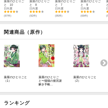
薬屋のひとりご
薬屋のひとりご
薬屋のひとりご
薬屋のひとりご
と 10
と 8
と 7
と 9
日向夏
日向夏
日向夏
日向夏
(97件)
(92件)
(95件)
(69件)
(
関連商品（原作）
薬屋のひとりごと
薬屋のひとりご
薬屋のひとりごと
（1）
と〜猫猫の後宮謎
（2）
解き手帳…
ランキング