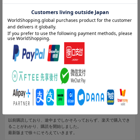
社主）、小泉鏡一（東西新聞社取締役編集局長。プライドが高
く、自説を曲げない頑固者）、谷村秀夫（東西新聞社編集局次長
ブックスのレビュー（6件）
兼文化部長。温厚な性格で、常に冷静。部下からの人望が厚
い）、富井富雄（東西新聞社文化部副部長）
投稿日：2021年07月18日
5
評価：
さすらいのマイラー
(無題)
全巻揃えたくて購入しました。
面白い内容だと思います。
投稿日：2014年03月09日
5
評価：
ｈａｇａｎｅ117
再び購読開始
以前購読しており、途中までしかそろっておらず、楽天で購入でき
ることがわかり、購読を開始しました。
最新版まで徐々にそろえていきます。