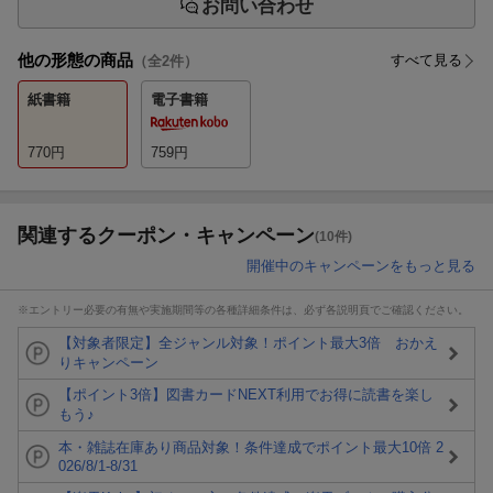
お問い合わせ
他の形態の商品
すべて見る
（全
2
件）
紙書籍
電子書籍
770
円
759
円
関連するクーポン・キャンペーン
(10件)
開催中のキャンペーンをもっと見る
※エントリー必要の有無や実施期間等の各種詳細条件は、必ず各説明頁でご確認ください。
【対象者限定】全ジャンル対象！ポイント最大3倍 おかえ
りキャンペーン
【ポイント3倍】図書カードNEXT利用でお得に読書を楽し
もう♪
本・雑誌在庫あり商品対象！条件達成でポイント最大10倍 2
026/8/1-8/31