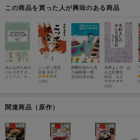
理編
＆ミルク編
この商品を買った人が興味のある商品
みんなのための
ニッポン沈没
国際社会から見
木村よしの お
パレスチナ入門
斎藤 美奈子
た福島第一原発
んな記者伝
（1104）
エリアス・サンバー
事故
原発賠償京都訴訟原告団
町田 久次
(12件)
(
(1件)
関連商品（原作）