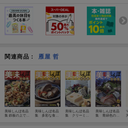
関連商品
：
雁屋 哲
美味しんぼ名品
美味しんぼ名品
美味しんぼ名品
美味しんぼ名品
集 鉄板の上で跳
集 多彩な食材
集 クリーミー
集 青緑色の背
ねる蠱惑的な香
と調理法を操
なコクと旨みに
中がキラリと光
り！ ソース編
る！本格中華料
ハマる！チーズ
る！青魚編