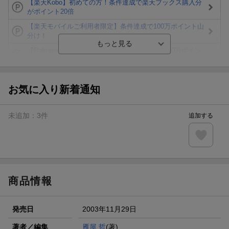
【楽天Kobo】初めての方！条件達成で楽天ブックス購入分
がポイント20倍
【楽天モバイルご利用者限定】条件達成で100万ポイント山
分け！
【Rakuten Fashion×楽天ブックス】条件達成で10万ポイン
ト山分け
【スタンプカード】楽天ポイントもらえる＆抽選で豪華景品
が当たる！
お気に入り新着通知
エントリー＆3,000円以上購入で無料データSIM（3GB/月プ
ラン）が当たる！
未追加：
3
件
追加する
楽天モバイル紹介キャンペーンの拡散で300円OFFクーポン
進呈
条件達成で楽天限定・宝塚歌劇 宙組貸切公演ペアチケット
が当たる
商品情報
発売日
2003年11月29日
著者／編集
雁屋 哲
(著) ,