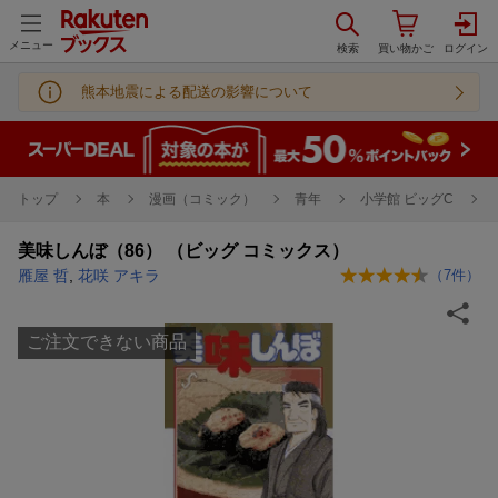
メニュー
熊本地震による配送の影響について
トップ
本
漫画（コミック）
青年
小学館 ビッグC
美味しんぼ（86） （ビッグ コミックス）
雁屋 哲
,
花咲 アキラ
（
7
件）
ご注文できない商品