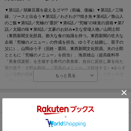
▼第1話／胡麻豆腐を超えるゴマ!?（前編、後編）▼第2話／三味
線、ソースと出会う▼第3話／わざわざ!?焼き魚▼第4話／魯山人
のご飯▼第5話／究極の“選択”▼第6話／“究極”の味覚の資格▼第7
話／太陽の味▼第8話／文豪のお好み●主な登場人物／山岡士郎
（東西新聞文化部員。膨大な食の知識を持つ。東西新聞の壮大な
企画「究極のメニュー」の作成を担当。ゆう子と結婚し、双子の
父に）、山岡ゆう子（旧姓・栗田。東西新聞文化部員。夫の士郎
とともに「究極のメニュー」を担当）、海原雄山（超高級料亭
「美食倶楽部」を主催する希代の美食家。自分に反抗し家を出た
実の息子・士郎を勘当。「至高のメニュー」で対決する）●あらす
じ／士郎の旧友・種田が事務長を務める料理学校で、フランスで
一番と言われるシェフに講師を依頼したところ「美食倶楽部への
入会」を条件にしてきた。だが雄山に入会を断られ、種田は苦境
に立たされることに…。雄山にかけあった士郎に対し、雄山は
「胡麻豆腐を超える胡麻料理を作ったら認めよう」と告げる（第1
商品レビュー（7件）
話）。●本巻の特徴／大原社主の思いつきで、「究極のメニュー」
の雑誌を制作することになった士郎たち。でも、ひと足早く「至
高」側に発表されてしまい…!?●その他の登場人物／山岡陽士・遊
4.71
総合評価：
美（士郎とゆう子の間に生まれた双子）、大原大蔵（東西新聞社