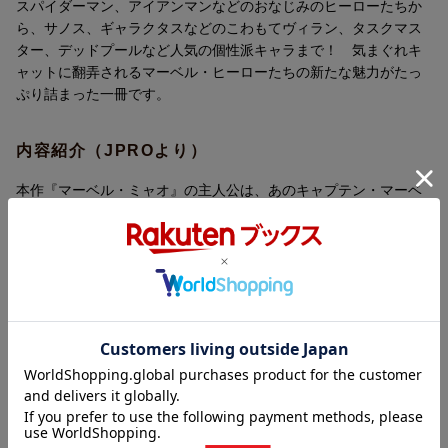
スパイダーマン、アイアンマンなどのおなじみのヒーローたちか
ら、サノス、ギャラクタスなどのこわもてヴィラン、タスクマス
ター、デッドプールなど人気の個性派キャラまで！ 気まぐれキ
ャットに翻弄されるマーベル・ヒーローたちの新たな魅力がたっ
ぷり詰まった一冊です。
内容紹介（JPROより）
本作『マーベル・ミャオ』の主人公は、あのキャプテン・マーベ
ルの飼い猫チューイ！
マーベルの公式instagramに突如アップされ、注目を浴びた話題の
コマ漫画『マーベル・ミャオ』が、ほぼ全編描き下ろし＆日本オ
リジナル編集で、ついに単行本になりました！
スパイダーマン、アイアンマンなどのおなじみのヒーローたちか
ら、サノス、ギャラクタスなどのこわもてヴィラン、タスクマス
ター、デッドプールなど人気の個性派キャラまで！ 気まぐれキ
ャットに翻弄されるマーベル・ヒーローたちの新たな魅力がたっ
ぷり詰まった一冊です。
内容紹介（「BOOK」データベースより）