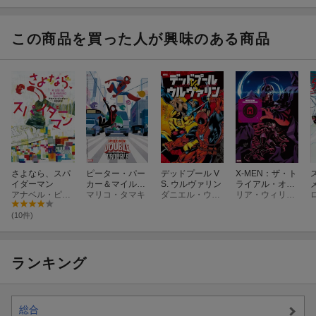
この商品を買った人が興味のある商品
さよなら、スパ
ピーター・パー
デッドプール V
X-MEN：ザ・ト
イダーマン
カー＆マイル
S. ウルヴァリン
ライアル・オ
アナベル・ピッチャー
ス・モラレス
マリコ・タマキ
ダニエル・ウェイ他
ブ・マグニート
リア・ウィリアムズ
スパイダーメ
ー
ン：ダブル・ト
(10件)
ラブル
ランキング
総合