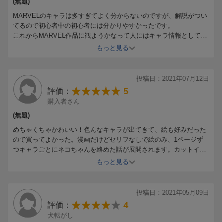
(無題)
MARVELのキャラは多すぎてよく分からないのですが、解説がつい
てるので初心者中の初心者には分かりやすかったです。
これからMARVEL作品に観ようかなって人にはキャラ情報として参
考になると思います。
もっと見る
あと単純にミャオ可愛い。
投稿日：2021年07月12日
5
評価：
購入者さん
(無題)
めちゃくちゃかわいい！色んなキャラが出てきて、絵も好みだった
ので買ってよかった。漫画だけどセリフなしで絵のみ、1ページず
つキャラごとにネコちゃんを絡めた話が展開されます。カットイラ
ストも可愛くて癒される。
もっと見る
投稿日：2021年05月09日
4
評価：
犬転がし