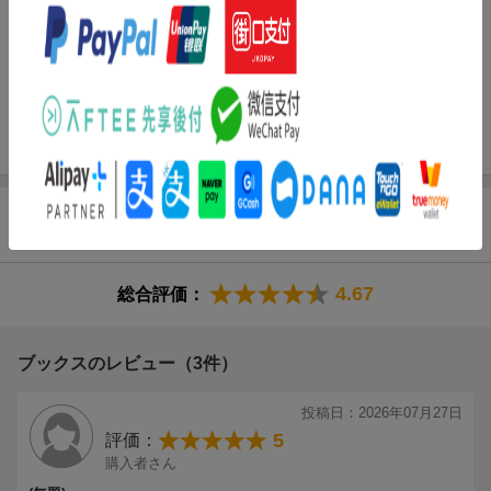
スパイダーマン、アイアンマンなど、おなじみのヒーローたちか
ら、サノス、ギャラクタスなどのこわもてヴィラン、タスクマス
ター、デッドプールなどの個性派キャラまでーマーベルの人気キ
ャラクターが勢ぞろい！！マーベル公式ネコ漫画『マーベル・ミ
ャオ』が日本オリジナル編集でついに単行本化！
商品レビュー（3件）
4.67
総合評価：
ブックスのレビュー（3件）
投稿日：2026年07月27日
5
評価：
購入者さん