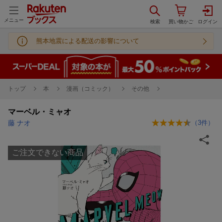
メニュー
熊本地震による配送の影響について
トップ
本
漫画（コミック）
その他
マーベル・ミャオ
藤 ナオ
（
3
件）
ご注文できない商品