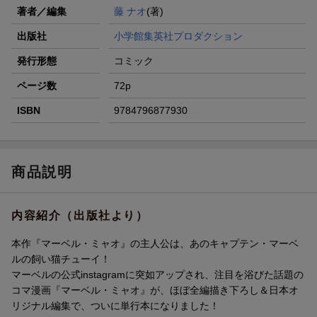
著者／編集
藤 ナオ
(著)
出版社
小学館集英社プロダクション
発行形態
コミック
ページ数
72p
ISBN
9784796877930
商品説明
内容紹介（出版社より）
本作『マーベル・ミャオ』の主人公は、あのキャプテン・マーベ
ルの飼い猫チューイ！
マーベルの公式instagramに突如アップされ、注目を浴びた話題の
コマ漫画『マーベル・ミャオ』が、ほぼ全編描き下ろし＆日本オ
リジナル編集で、ついに単行本になりました！