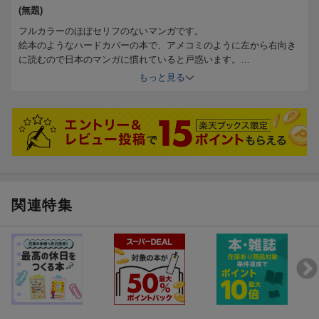
(無題)
フルカラーのほぼセリフのないマンガです。
絵本のようなハードカバーの本で、アメコミのように左から右向き
に読むので日本のマンガに慣れていると戸惑います。
内容はかなりマーベル作品に詳しくないと理解できないかもしれま
もっと見る
せん。
関連特集