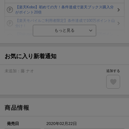
【楽天Kobo】初めての方！条件達成で楽天ブックス購入分
がポイント20倍
【楽天モバイルご利用者限定】条件達成で100万ポイント山
分け！
【Rakuten Fashion×楽天ブックス】条件達成で10万ポイン
ト山分け
【スタンプカード】楽天ポイントもらえる＆抽選で豪華景品
が当たる！
お気に入り新着通知
楽天モバイル紹介キャンペーンの拡散で300円OFFクーポン
進呈
未追加：
藤 ナオ
追加する
条件達成で楽天限定・宝塚歌劇 宙組貸切公演ペアチケット
が当たる
エントリー＆条件達成で『鬼滅の刃』オリジナルきんちゃく
袋が当たる！
商品情報
発売日
2020年02月22日