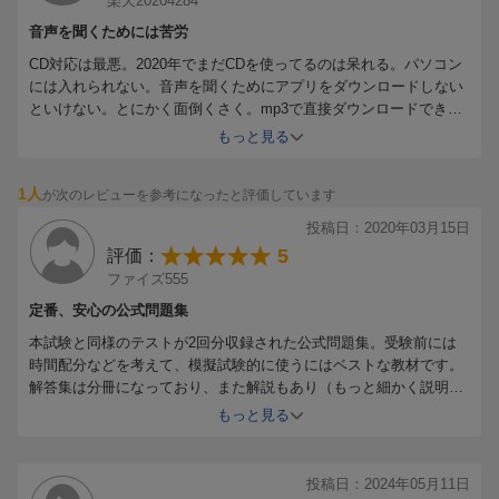
楽天20204284
音声を聞くためには苦労
CD対応は最悪。2020年でまだCDを使ってるのは呆れる。パソコン
には入れられない。音声を聞くためにアプリをダウンロードしない
といけない。とにかく面倒くさく。mp3で直接ダウンロードできな
いの？
もっと見る
1人
が次のレビューを参考になったと評価しています
投稿日：2020年03月15日
5
評価：
ファイズ555
定番、安心の公式問題集
本試験と同様のテストが2回分収録された公式問題集。受験前には
時間配分などを考えて、模擬試験的に使うにはベストな教材です。
解答集は分冊になっており、また解説もあり（もっと細かく説明し
てくれてもいいとも思う箇所もありますが）、初心者から受験を重
もっと見る
ねてきた方まで使えると思います。
価格はそれなりにしますが、迷ったときはまずこの公式問題集シリ
ーズを利用するのが最良だと思います。
投稿日：2024年05月11日