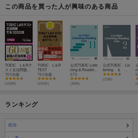
この商品を買った人が興味のある商品
TOEIC L＆Rテ
TOEIC L＆R
公式TOEIC Liste
公式TOEIC Lis
公
スト文法問題で
TEST
ning & Reading
tening ＆ Re
n
る1000問
TEX加藤
TEX加藤
問題集 11
ETS
ading問題集
E
（2）
(21件)
(132件)
(231件)
(35件)
(
ランキング
総合
本