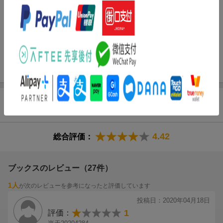
ＴＯＥＩＣ Ｌｉｓｔｅｎｉｎｇ ＆ Ｒｅａｄｉｎｇ Ｔｅｓ
ｔについて／本書の構成と使い方／サンプル問題（写真描写問題
／応答問題／会話問題／説明文問題／短文穴埋め問題／長文穴埋
め問題／読解問題）／採点・結果について／ＴＯＥＩＣ Ｌｉｓ
ｔｅｎｉｎｇ ＆ Ｒｅａｄｉｎｇ公開テストのお申し込み・お
問い合わせ／ＴＥＳＴ １／ＴＥＳＴ ２
商品レビュー（28件）
4.42
総合評価：
ブックスのレビュー（27件）
1人
が次のレビューを参考になったと評価しています
投稿日：2020年04月18日
1
評価：