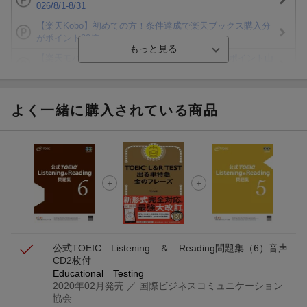
026/8/1-8/31
【楽天Kobo】初めての方！条件達成で楽天ブックス購入分
がポイント20倍
【楽天モバイルご利用者限定】条件達成で100万ポイント山
分け！
【Rakuten Fashion×楽天ブックス】条件達成で10万ポイン
ト山分け
よく一緒に購入されている商品
【スタンプカード】楽天ポイントもらえる＆抽選で豪華景品
が当たる！
エントリー＆3,000円以上購入で無料データSIM（3GB/月プ
ラン）が当たる！
楽天モバイル紹介キャンペーンの拡散で300円OFFクーポン
進呈
公式TOEIC Listening ＆ Reading問題集（6）
音声
CD2枚付
Educational Testing
2020年02月発売
／ 国際ビジネスコミュニケーション
協会