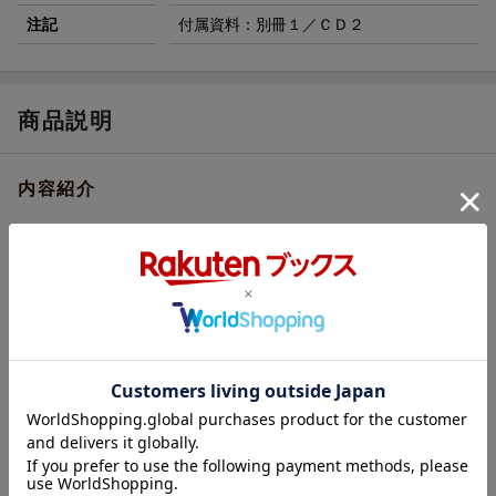
注記
付属資料：別冊１／ＣＤ２
商品説明
内容紹介
A4変形判/本体112ページ・別冊200ページ/CD2枚＋特典音声とも
にダウンロード可
内容紹介（「BOOK」データベースより）
テスト２回分（計４００問）を収録。解答、解説、和訳、音声ス
クリプト掲載。公式スピーカーによる音声ＣＤ付き。音声ダウン
ロード可（特典付き）。参考スコア範囲換算表付き。
目次（「BOOK」データベースより）