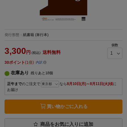
発行形態
：
紙書籍
(単行本)
個数
3,300
円
送料無料
(税込)
30
ポイント
1倍
内訳
在庫あり
残りあと
18
個
正午まで
のご注文で
なら
8月10日(月)～8月11日(火)頃
に
お届け
買い物かごに入れる
商品をお気に入りに追加