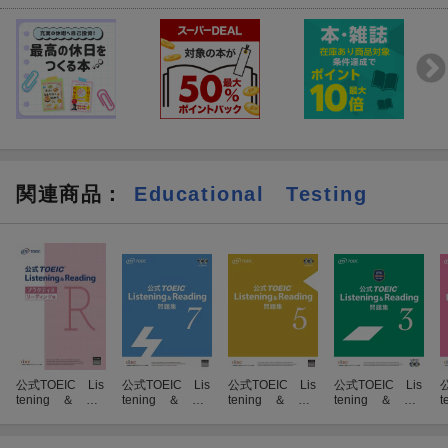
関連商品
：
Educational Testing
公式TOEIC Lis
公式TOEIC Lis
公式TOEIC Lis
公式TOEIC Lis
公
tening ＆ Re
tening ＆ Re
tening ＆ Re
tening ＆ Re
t
ading プラク
ading問題集
ading問題集
ading問題集
ティスリーディ
（7）
（5）
（3）
ング