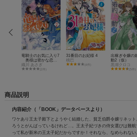
侯爵様に
竜騎士のお気に入り7
31番目のお妃様 4
出稼ぎ令嬢の
ます こ
奥様は密かな恋を
桃巴
動2（仮）
幸福です
応援中
織川 あさぎ
黒湖クロコ
(4件)
件)
(2件)
(5件)
商品説明
内容紹介（「BOOK」データベースより）
ワケあり王太子殿下とようやく結婚した、貧乏伯爵令嬢リネット
ろうとがんばっているけれど…。王太子妃づきの侍女選びは難航
って私が新米の王太子妃だからですか！それなら、なめられない