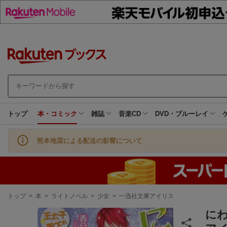
トップ
本・コミック
雑誌
音楽CD
DVD・ブルーレイ
熊本地震による配送の影響について
現
トップ
>
本
>
ライトノベル
>
少女
>
一迅社文庫アイリス
在
地
に