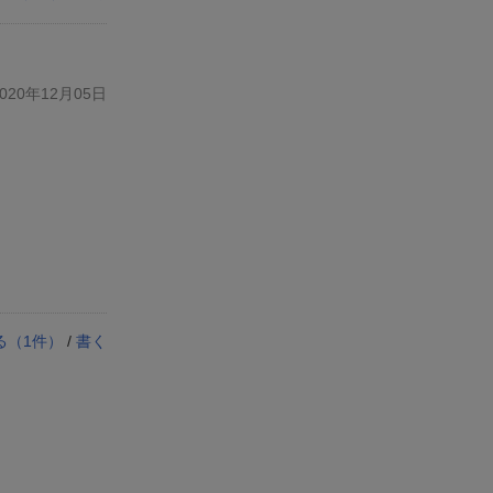
20年12月05日
る（
1
件）
/
書く