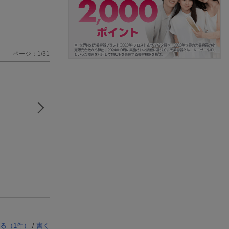
ページ：1/31
る（
1
件）
/
書く