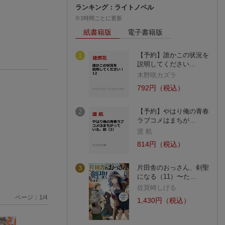
ランキング：ライトノベル
※1時間ごとに更新
紙書籍版
電子書籍版
【予約】誰かこの状況を
1
説明してください…
木野咲カズラ
792円（税込）
【予約】やはり俺の青春
2
ラブコメはまちが…
渡 航
814円（税込）
片田舎のおっさん、剣聖
3
になる（11）〜た…
佐賀崎しげる
ページ：
1
/
4
1,430円（税込）