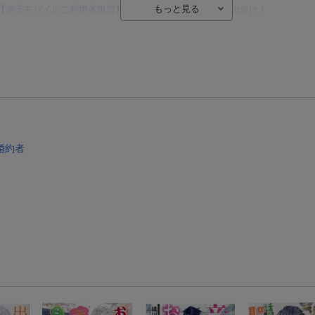
【楽天モバイルご利用者限定】条件達成で100万ポイント山分け！
【Rakuten Fashion×楽天ブックス】条件達成で10万ポイント山分け
【スタンプカード】楽天ポイントもらえる＆抽選で豪華景品が当たる！
楽天モバイル紹介キャンペーンの拡散で300円OFFクーポン進呈
条件達成で楽天限定・宝塚歌劇 宙組貸切公演ペアチケットが当たる
エントリー＆条件達成で『鬼滅の刃』オリジナルきんちゃく袋が当たる！
婚約者