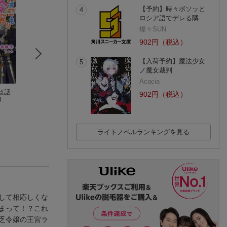
【予約】時々ボソッと
4
ロシア語でデレる隣…
燦々SUN
902円（税込）
【入荷予約】魔法少女
5
ノ魔女裁判
Acacia
は話
引きこもり令嬢は話
お飾り王妃になった
小動物系令嬢は氷
902円（税込）
3
のわかる聖獣番4
ので、こっそり働き
王子に溺愛される 
山田 桐子
に出ることにしまし
富樫聖夜
翡翠
た 〜旦那がいるの
(3件)
(4件)
(4件)
に、婚約破棄されま
した!?〜
ライトノベルランキングを見る
して相応しくな
まって！？これ
乏令嬢の王宮ラ