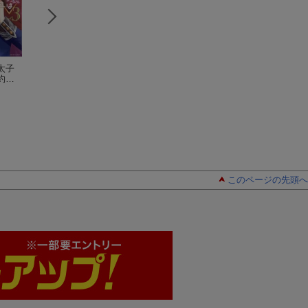
太子
にわか令嬢は王太子
死んでから溺愛され
転生しました、脳
約
殿下の雇われ婚約
ても困ります
（フェ
聖女です（1）
（
-SUM
者 2巻
アズマ ミドリ
（ZERO-SUM
アリーキス ピュ
香月航
ーナ文庫）
香月航
コミックス）
ア）
このページの先頭へ