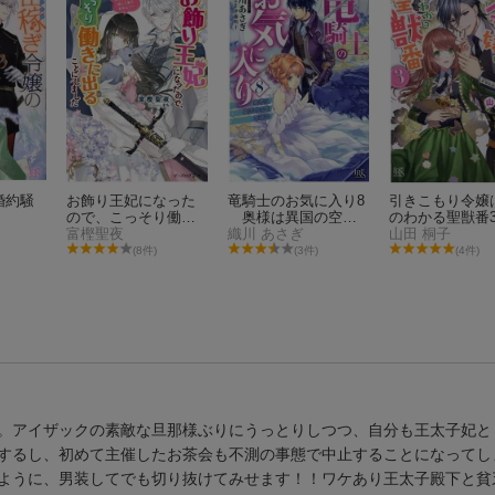
婚約騒
お飾り王妃になった
竜騎士のお気に入り8
引きこもり令嬢
ので、こっそり働き
奥様は異国の空を
のわかる聖獣番
に出ることにしまし
富樫聖夜
革新中
織川 あさぎ
山田 桐子
た 〜うさぎがいるの
(8件)
(3件)
(4件)
で独り寝も寂しくあ
りません！〜
。アイザックの素敵な旦那様ぶりにうっとりしつつ、自分も王太子妃と
するし、初めて主催したお茶会も不測の事態で中止することになってし
ように、男装してでも切り抜けてみせます！！ワケあり王太子殿下と貧