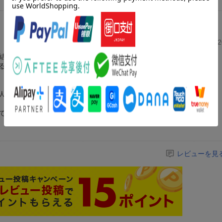
投稿日：20
結婚してますます素敵な旦那様となっています。
るのは当然、次期公爵のレナルド。
人々。
です。
レビューを見