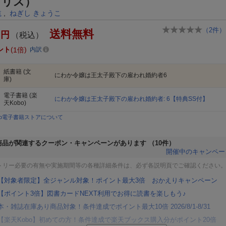
イリス）
航
,
ねぎし きょうこ
（
2
件）
送料無料
円
（税込）
ント
1倍
内訳
紙書籍
(文
にわか令嬢は王太子殿下の雇われ婚約者6
庫)
電子書籍
(楽
にわか令嬢は王太子殿下の雇われ婚約者: 6【特典SS付】
天Kobo)
bo電子書籍ストアについて
商品が関連するクーポン・キャンペーンがあります
（10件）
開催中のキャンペー
トリー必要の有無や実施期間等の各種詳細条件は、必ず各説明頁でご確認ください
【対象者限定】全ジャンル対象！ポイント最大3倍 おかえりキャンペーン
【ポイント3倍】図書カードNEXT利用でお得に読書を楽しもう♪
本・雑誌在庫あり商品対象！条件達成でポイント最大10倍 2026/8/1-8/31
【楽天Kobo】初めての方！条件達成で楽天ブックス購入分がポイント20倍