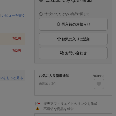
楽天チケット
エンタメニュース
推し楽
ご注文いただけない商品に関して
|
レビューを書く
再入荷のお知らせ
701
円
702
円
お問い合わせ
お気に入り新着通知
追加する
ンをもっと見る
未追加：
3
件
。
楽天アフィリエイトのリンクを作成
不適切な商品を報告