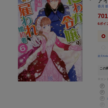
ア
香月 
701
6
ポイ
楽天Ko
この
※エン