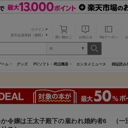
ログイン
楽天会員登録（無料）
買い物かご
お知らせ
Myクーポン
本
ゲーム
グッズ
PCソフト・周辺機器
エンタメニュース
雑誌読み
わか令嬢は王太子殿下の雇われ婚約者6 （一