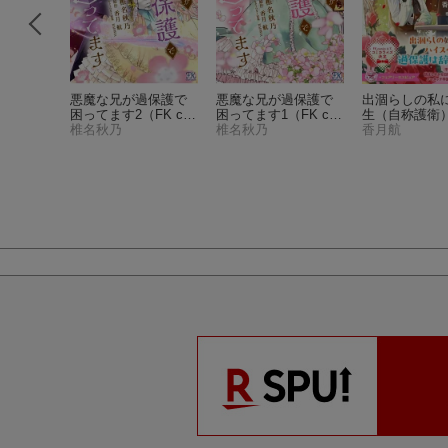
ひみつの
悪魔な兄が過保護で
悪魔な兄が過保護で
出涸らしの私
迅社文庫
困ってます2
（FK co
困ってます1
（FK co
生（自称護衛
mics）
椎名秋乃
mics）
椎名秋乃
きまとってき
香月航
三歩後ろから
ェアリーキス
ア）