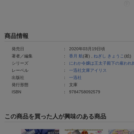
商品情報
発売日
：
2020年03月19日頃
著者／編集
：
香月 航
(著) ,
ねぎし きょうこ
(絵)
シリーズ
：
にわか令嬢は王太子殿下の雇われ
レーベル
：
一迅社文庫アイリス
出版社
：
一迅社
発行形態
：
文庫
ISBN
：
9784758092579
この商品を買った人が興味のある商品