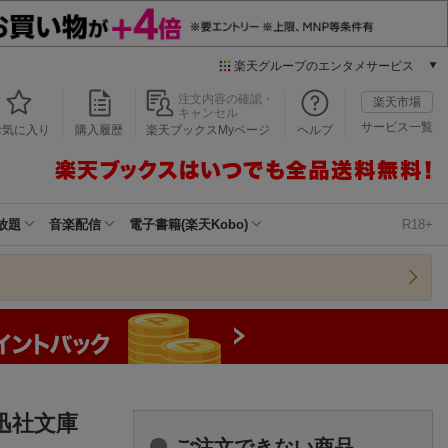
楽天グループのエンタメサービス
本/ゲーム/CD/DVD
注文内容の確認・
楽天市場
キャンセル
楽天ブックス
サービス一覧
お気に入り
購入履歴
楽天ブックスMyページ
ヘルプ
電子書籍
楽天Kobo
雑誌読み放題
楽天マガジン
放題
音楽配信
電子書籍(楽天Kobo)
R18+
音楽配信
楽天ミュージック
動画配信
楽天TV
動画配信ガイド
Rakuten PLAY
無料テレビ
Rチャンネル
迅社文庫
チケット
ご注文できない商品