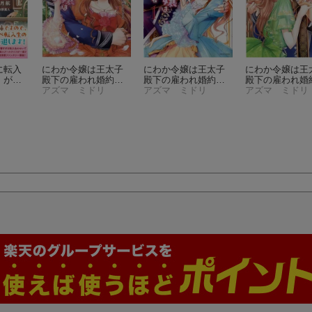
に転入
にわか令嬢は王太子
にわか令嬢は王太子
にわか令嬢は王
）がつ
殿下の雇われ婚約
殿下の雇われ婚約
殿下の雇われ婚
ます。
者 4巻
アズマ ミドリ
（ZERO-SUM
者 1巻
アズマ ミドリ
（ZERO-SUM
者 3巻
アズマ ミドリ
（ZERO
。
（フ
コミックス）
コミックス）
コミックス）
 ピュ