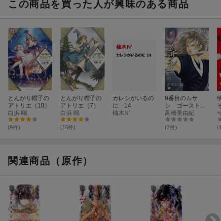
この商品を買った人が興味のある商品
とんがり帽子の
とんがり帽子の
カレシがいるの
9番目のムサ
アトリエ（10）
アトリエ（7）
に 14
シ ゴースト
白浜 鴎
白浜 鴎
柚木N'
アンド グレ
高橋美由紀
イ 21
(9件)
(16件)
(2件)
(
関連商品（原作）