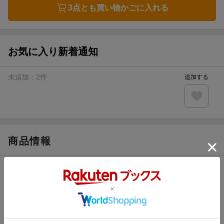
3点とも買い物かごに入れる
お気に入り新着通知
未追加：
2
件
追加する
商品情報
発売日
2020年03月16日
著者／編集
梅田阿比
(著)
シリーズ
クジラの子らは砂上に歌う
関連作品
クジラの子らは砂上に歌う