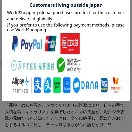
レーベル
ボニータ・コミックス
出版社
秋田書店
発行形態
コミック
ページ数
160p
ISBN
9784253263863
商品説明
内容紹介（JPROより）
「死神」の心を覗き、かつてサリガリの洗脳により、自らの手で
大切な島「キトゥリノ」を滅ぼしたオルカの失意が、泥クジラ攻
撃の元凶だったと知ったチャクロ。全てに絶望し、死に向かおう
とするオルカに対し、チャクロは涙ながらに語りかけ…!?