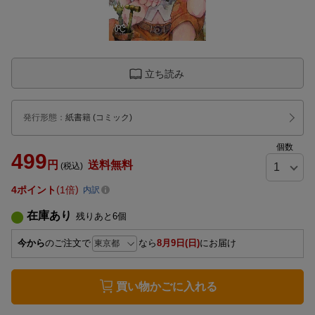
立ち読み
発行形態
：
紙書籍
(コミック)
個数
499
円
送料無料
(税込)
4
ポイント
1倍
内訳
在庫あり
残りあと
6
個
今から
のご注文で
なら
8月9日(日)
にお届け
買い物かごに入れる