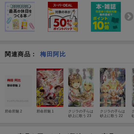
関連商品
：
梅田阿比
邪命邪魅 2
邪命邪魅 1
クジラの子らは
クジラの子らは
砂上に歌う 23
砂上に歌う 22