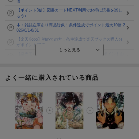
倍
【ポイント3倍】図書カードNEXT利用でお得に読書を楽し
もう♪
本・雑誌在庫あり商品対象！条件達成でポイント最大10倍 2
026/8/1-8/31
【楽天Kobo】初めての方！条件達成で楽天ブックス購入分
がポイント20倍
【楽天モバイルご利用者限定】条件達成で100万ポイント山
分け！
【Rakuten Fashion×楽天ブックス】条件達成で10万ポイン
ト山分け
よく一緒に購入されている商品
【スタンプカード】楽天ポイントもらえる＆抽選で豪華景品
が当たる！
エントリー＆3,000円以上購入で無料データSIM（3GB/月プ
ラン）が当たる！
楽天モバイル紹介キャンペーンの拡散で300円OFFクーポン
進呈