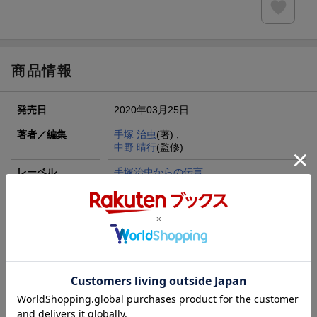
商品情報
発売日
2020年03月25日
著者／編集
手塚 治虫
(著) ,
中野 晴行
(監修)
レーベル
手塚治虫からの伝言
出版社
童心社
発行形態
コミック
ページ数
223p
対象年齢
小学高学年
ISBN
9784494018536