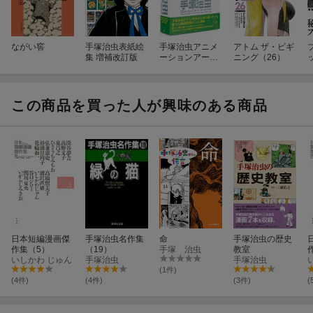
ながい窖
手塚治虫表紙絵
手塚治虫アニメ
アトム ザ・ビギ
集 増補改訂版
ーションアー
ニング（26）
ト・アーカイブ
ス
c
この商品を買った人が興味のある商品
日本短編漫画傑
手塚治虫名作集
命
手塚治虫の歴史
作集（5）
（19）
手塚 治虫
教室
いしかわ じゅん
手塚治虫
手塚治虫
(1件)
(4件)
(4件)
(3件)
(