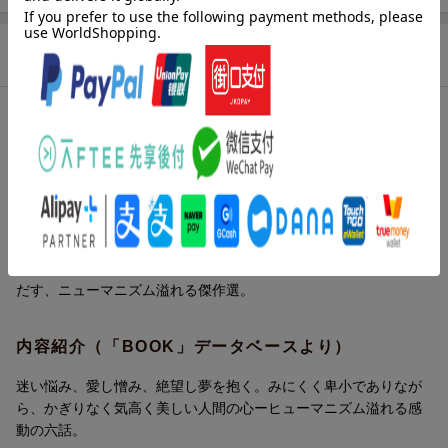
商品説明
内容紹介（JPROより）
いかめしい顔だけど、かわいいものが大好き。思春期の少年が、
男らしさ、自分らしさに悩みながら成長する姿を描く「べんけい
と牛若」、盲目の花火師が、かつて自分を陥れたライバルに勝負
を挑む「ACT.18」(『ミッドナイト』より)、辺境の星で人を喰ら
って生きる老婆の悲しい過去とは……国家権力に翻弄された男女
の悲恋を描く「安達が原」等、6話収録。人の醜さ、美しさを描き
だす、ニューマニズム溢れる傑作選。
内容紹介（「BOOK」データベースより）
迷い悩み、愛し憎み、絶望し夢を抱く。みにくく卑小でありなが
ら、かぎりなく気高く美しい人間の心ーヒューマニズム溢れる感
動の六話。