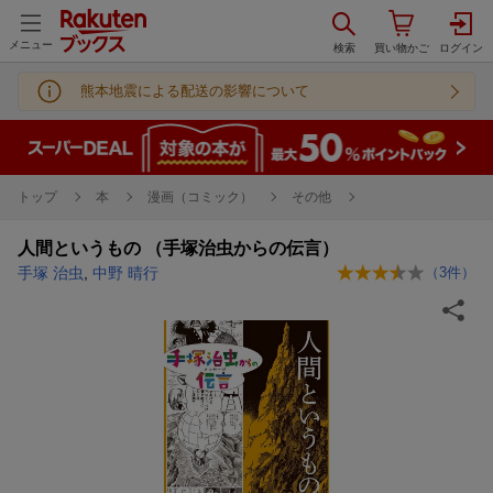
メニュー
熊本地震による配送の影響について
トップ
本
漫画（コミック）
その他
人間というもの （手塚治虫からの伝言）
手塚 治虫
,
中野 晴行
（
3
件）