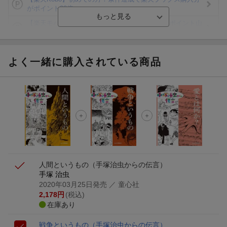
がポイント20倍
【楽天モバイルご利用者限定】条件達成で100万ポイント山
分け！
【Rakuten Fashion×楽天ブックス】条件達成で10万ポイン
ト山分け
よく一緒に購入されている商品
【スタンプカード】楽天ポイントもらえる＆抽選で豪華景品
が当たる！
楽天モバイル紹介キャンペーンの拡散で300円OFFクーポン
進呈
条件達成で楽天限定・宝塚歌劇 宙組貸切公演ペアチケット
が当たる
人間というもの
（手塚治虫からの伝言）
手塚 治虫
2020年03月25日発売
／ 童心社
2,178
円
(税込)
在庫あり
戦争というもの
（手塚治虫からの伝言）