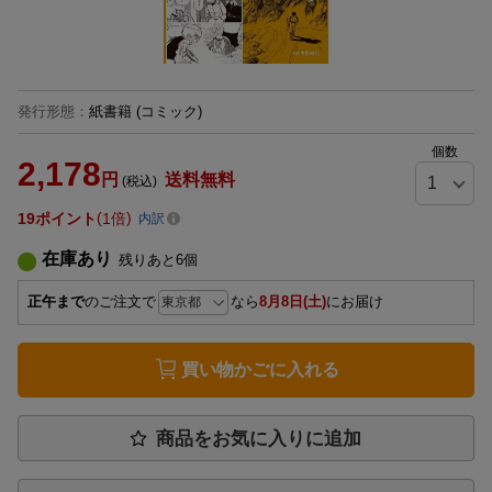
発行形態
：
紙書籍
(コミック)
個数
2,178
円
送料無料
(税込)
19
ポイント
1倍
内訳
在庫あり
残りあと
6
個
正午まで
のご注文で
なら
8月8日(土)
にお届け
買い物かごに入れる
商品をお気に入りに追加