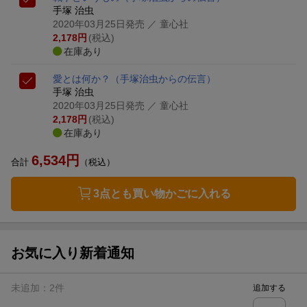
手塚 治虫
2020年03月25日発売
／ 童心社
2,178
円
(税込)
在庫あり
愛とは何か？
（手塚治虫からの伝言）
手塚 治虫
2020年03月25日発売
／ 童心社
2,178
円
(税込)
在庫あり
6,534
円
合計
（税込）
3点とも買い物かごに入れる
お気に入り新着通知
未追加：
2
件
追加する