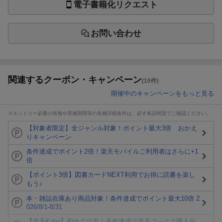
電子書籍化リクエスト
お問い合わせ
関連するクーポン・キャンペーン
(10件)
開催中のキャンペーンをもっと見る
※エントリー必要の有無や実施期間等の各種詳細条件は、必ず各説明頁でご確認ください。
【対象者限定】全ジャンル対象！ポイント最大3倍 おかえ
りキャンペーン
条件達成でポイント2倍！楽天モバイルご利用者はさらに+1
倍
【ポイント3倍】図書カードNEXT利用でお得に読書を楽し
もう♪
本・雑誌在庫あり商品対象！条件達成でポイント最大10倍 2
026/8/1-8/31
【楽天Kobo】初めての方！条件達成で楽天ブックス購入分