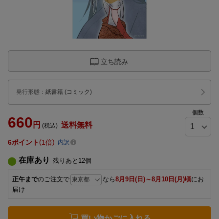
立ち読み
発行形態
：
紙書籍
(コミック)
個数
660
円
送料無料
(税込)
6
ポイント
1倍
内訳
在庫あり
残りあと
12
個
正午まで
のご注文で
なら
8月9日(日)～8月10日(月)頃
にお
届け
買い物かごに入れる