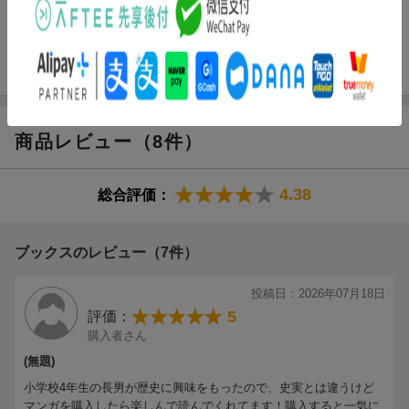
足利義昭を奉じて上洛を果たした信長軍は、義昭が15代将軍とな
ったことを見届け岐阜に帰還。
一方静子は濃姫が連れてきた謎の料理人と面会する。そこには顔
見知りのあの顔が…⁉ 運命が交錯する第6巻！
商品レビュー（8件）
4.38
総合評価：
ブックスのレビュー（7件）
投稿日：2026年07月18日
5
評価：
購入者さん
(無題)
小学校4年生の長男が歴史に興味をもったので、史実とは違うけど
マンガを購入したら楽しんで読んでくれてます！購入すると一気に