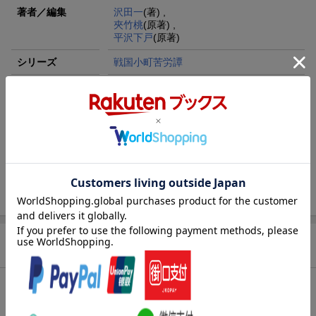
著者／編集
沢田一
(著) ,
夾竹桃
(原著) ,
平沢下戸
(原著)
シリーズ
戦国小町苦労譚
レーベル
アース・スター コミックス
出版社
アース・スターエンターテイメント
発行形態
コミック
ページ数
160p
ISBN
9784803014099
商品説明
内容紹介（JPROより）