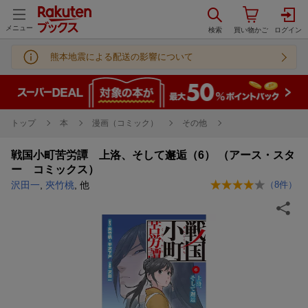
メニュー
熊本地震による配送の影響について
トップ
本
漫画（コミック）
その他
戦国小町苦労譚 上洛、そして邂逅（6） （アース・スタ
ー コミックス）
沢田一
,
夾竹桃
, 他
（
8
件）