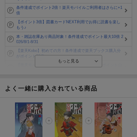
条件達成でポイント2倍！楽天モバイルご利用者はさらに+1
倍
【ポイント3倍】図書カードNEXT利用でお得に読書を楽し
もう♪
本・雑誌在庫あり商品対象！条件達成でポイント最大10倍 2
026/8/1-8/31
【楽天Kobo】初めての方！条件達成で楽天ブックス購入分
がポイント20倍
【楽天モバイルご利用者限定】条件達成で100万ポイント山
分け！
【Rakuten Fashion×楽天ブックス】条件達成で10万ポイン
ト山分け
よく一緒に購入されている商品
【スタンプカード】楽天ポイントもらえる＆抽選で豪華景品
が当たる！
エントリー＆3,000円以上購入で無料データSIM（3GB/月プ
ラン）が当たる！
楽天モバイル紹介キャンペーンの拡散で300円OFFクーポン
進呈