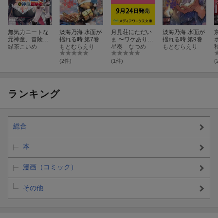
無気力ニートな
淡海乃海 水面が
月見荘にただい
淡海乃海 水面が
元神童、冒険者
揺れる時 第7巻
ま 〜ワケあり三
揺れる時 第9巻
になる 7
緑茶こいめ
もとむらえり
世代女子、ご縁
星奏 なつめ
もとむらえり
に感謝の幸せな
旅路〜
(2件)
(1件)
(
ランキング
総合
本
漫画（コミック）
その他