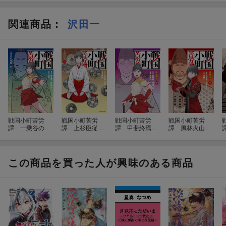
関連商品
：
沢田一
戦国小町苦労
戦国小町苦労
戦国小町苦労
戦国小町苦労
譚 一乗谷の残
譚 上杉臣従
譚 甲斐終焉
譚 風林火山
照（20）
（19）
（18）
（17）
この商品を買った人が興味のある商品