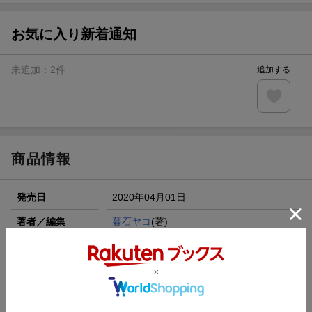
お気に入り新着通知
未追加：
2
件
追加する
商品情報
発売日
2020年04月01日
著者／編集
暮石ヤコ
(著)
シリーズ
ソマリと森の神様
関連作品
ソマリと森の神様
レーベル
ゼノンコミックス