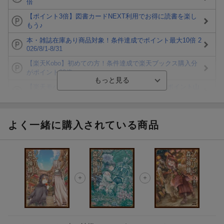
倍
【ポイント3倍】図書カードNEXT利用でお得に読書を楽し
もう♪
本・雑誌在庫あり商品対象！条件達成でポイント最大10倍 2
026/8/1-8/31
【楽天Kobo】初めての方！条件達成で楽天ブックス購入分
がポイント20倍
【楽天モバイルご利用者限定】条件達成で100万ポイント山
分け！
【Rakuten Fashion×楽天ブックス】条件達成で10万ポイン
ト山分け
よく一緒に購入されている商品
【スタンプカード】楽天ポイントもらえる＆抽選で豪華景品
が当たる！
エントリー＆3,000円以上購入で無料データSIM（3GB/月プ
ラン）が当たる！
楽天モバイル紹介キャンペーンの拡散で300円OFFクーポン
進呈