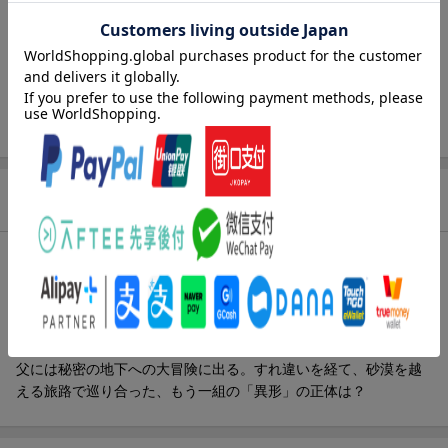
出版社
コアミックス
発行形態
コミック
ページ数
170p
ISBN
9784867200353
商品説明
内容紹介（JPROより）
迫害され、数を減らした人間の手がかりを求め、旅を続ける「人
間」と「異形」の父娘。地図の途切れた先、「最果ての地」を目
指す旅の途中、父と一緒にいるという願いをかなえるため、娘は
父には秘密の地下への大冒険に出る。すれ違いを経て、砂漠を越
える旅路で巡り合った、もう一組の「異形」の正体は？