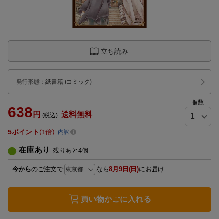
立ち読み
発行形態
：
紙書籍
(コミック)
個数
638
円
送料無料
(税込)
5
ポイント
1倍
内訳
在庫あり
残りあと
4
個
今から
のご注文で
なら
8月9日(日)
にお届け
買い物かごに入れる