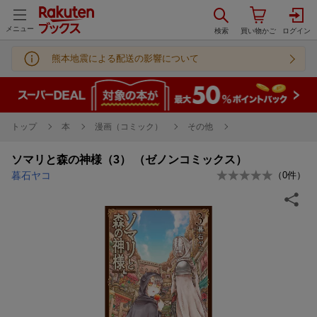
メニュー
熊本地震による配送の影響について
トップ
本
漫画（コミック）
その他
ソマリと森の神様（3） （ゼノンコミックス）
暮石ヤコ
（
0
件）