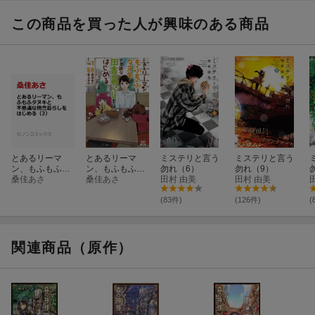
この商品を買った人が興味のある商品
とあるリーマ
とあるリーマ
ミステリと言う
ミステリと言う
ン、もふもふタ
ン、もふもふタ
勿れ（6）
勿れ（9）
ヌキと不思議な
桑佳あさ
ヌキと不思議な
桑佳あさ
田村 由美
田村 由美
田舎暮らしをは
田舎暮らしをは
じめる（2）
じめる（1）
(83件)
(126件)
(
関連商品（原作）