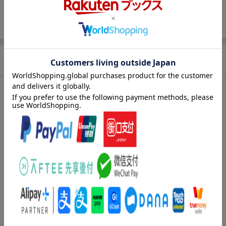
販売元
(株)ウルトラ・ヴァイヴ
総曲数
12(アルバム)
収録時間
53分33秒
品番
NLSBC-4
商品説明
洋題
MITERUYO
収録曲
曲目タイトル：
[Disc1]
『ミテルヨ』／CD
アーティスト：Spinna B-ILL & Home Grown
曲目タイトル：
1.
まだまだ
[4:49]
2.
あまえてよ
[4:48]
3.
キミをレスキュー feat.多和田えみ
[4:14]
4.
幸せの実
[4:41]
5.
たらちね
[5:31]