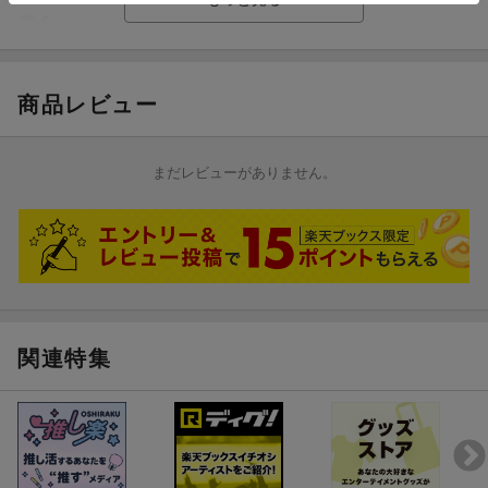
6.
ルーボイスカンキン
[0:49]
7.
ゲッダン
[4:47]
8.
ライオンの子 - Home Grown Version
[4:29]
商品レビュー
9.
ミテルヨ
[4:27]
10.
あるがまま - Home Grown Version
[5:02]
11.
ヨロコビのうた
[4:35]
まだレビューがありません。
12.
プレアデス
[5:15]
試聴のしかた
関連特集