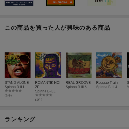
この商品を買った人が興味のある商品
STAND ALONE
ROMANTIK NOI
REAL GROOVE
Reggae Train
S
Spinna B-ILL
ZE
Spinna B-ill & The Cavemans
Spinna B-ill & The Cavemans
Spinna B-ILL
(1件)
(1件)
ランキング