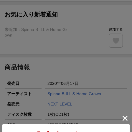
条件達成で楽天限定・宝塚歌劇 宙組貸切公演ペアチケット
が当たる
お気に入り新着通知
エントリー＆条件達成で『鬼滅の刃』オリジナルきんちゃく
袋が当たる！
未追加：
Spinna B-ILL & Home Gr
追加する
【楽天24】日用品の楽天24と楽天ブックス買いまわりでク
own
ーポン★
【楽天市場】対象のUlike製品ご購入で2,000ポイント！
商品情報
発売日
2020年06月17日
アーティスト
Spinna B-ILL & Home Grown
発売元
NEXT LEVEL
ディスク枚数
1枚(CD1枚)
JAN
4526180515500