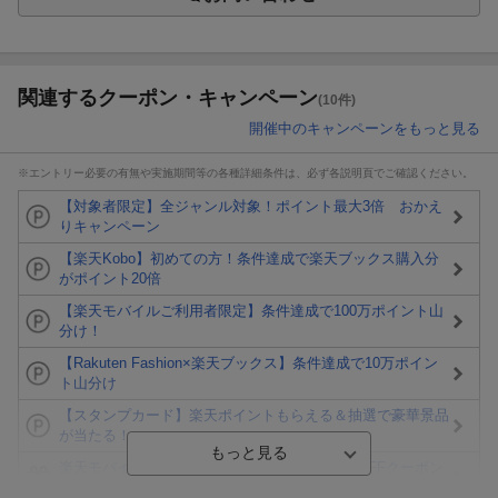
関連するクーポン・キャンペーン
(10件)
開催中のキャンペーンをもっと見る
※エントリー必要の有無や実施期間等の各種詳細条件は、必ず各説明頁でご確認ください。
【対象者限定】全ジャンル対象！ポイント最大3倍 おかえ
りキャンペーン
【楽天Kobo】初めての方！条件達成で楽天ブックス購入分
がポイント20倍
【楽天モバイルご利用者限定】条件達成で100万ポイント山
分け！
【Rakuten Fashion×楽天ブックス】条件達成で10万ポイン
ト山分け
【スタンプカード】楽天ポイントもらえる＆抽選で豪華景品
が当たる！
楽天モバイル紹介キャンペーンの拡散で300円OFFクーポン
進呈