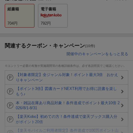
紙書籍
電子書籍
704
円
792
円
関連するクーポン・キャンペーン
(10件)
開催中のキャンペーンをもっと見る
※エントリー必要の有無や実施期間等の各種詳細条件は、必ず各説明頁でご確認ください。
【対象者限定】全ジャンル対象！ポイント最大3倍 おかえ
りキャンペーン
【ポイント3倍】図書カードNEXT利用でお得に読書を楽し
もう♪
本・雑誌在庫あり商品対象！条件達成でポイント最大10倍 2
026/8/1-8/31
【楽天Kobo】初めての方！条件達成で楽天ブックス購入分
がポイント20倍
【楽天モバイルご利用者限定】条件達成で100万ポイント山