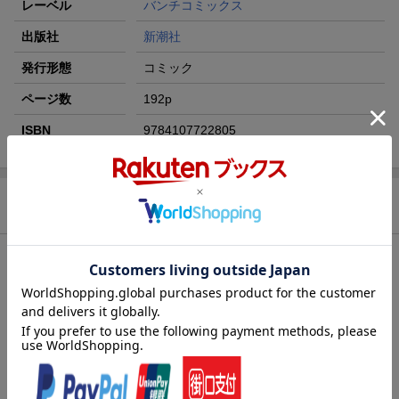
レーベル
バンチコミックス
出版社
新潮社
発行形態
コミック
ページ数
192p
ISBN
9784107722805
商品説明
内容紹介（JPROより）
趣味の同人誌執筆の為、ラブホテルに取材に行こうとするオタク
女子の茶耶。しかしホテルを目の前にして怖気づいてしまった彼
女は、話しかけてきた見知らぬ女子に誘われるままホテルに足を
踏み入れるが……!? 実在のラブホテルを訪れる、秘密のラブホ
探訪記♪