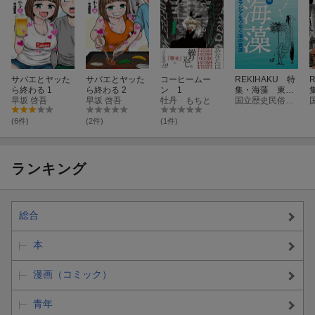
サバエとヤッた
サバエとヤッた
コーヒームー
REKIHAKU 特
ら終わる 1
ら終わる 2
ン 1
集・海藻 東ア
早坂 啓吾
早坂 啓吾
牡丹 もちと
ジアをつなぐ海
国立歴史民俗博物館
の資源
(6件)
(2件)
(1件)
ランキング
総合
本
漫画（コミック）
青年