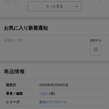
分け！
【Rakuten Fashion×楽天ブックス】条件達成で10万ポイン
ト山分け
【スタンプカード】楽天ポイントもらえる＆抽選で豪華景品
が当たる！
お気に入り新着通知
エントリー＆3,000円以上購入で無料データSIM（3GB/月プ
ラン）が当たる！
未追加：
2
件
追加する
楽天モバイル紹介キャンペーンの拡散で300円OFFクーポン
進呈
条件達成で楽天限定・宝塚歌劇 宙組貸切公演ペアチケット
が当たる
商品情報
発売日
2020年05月09日頃
著者／編集
らぱ☆
(著)
シリーズ
趣味のラブホテル