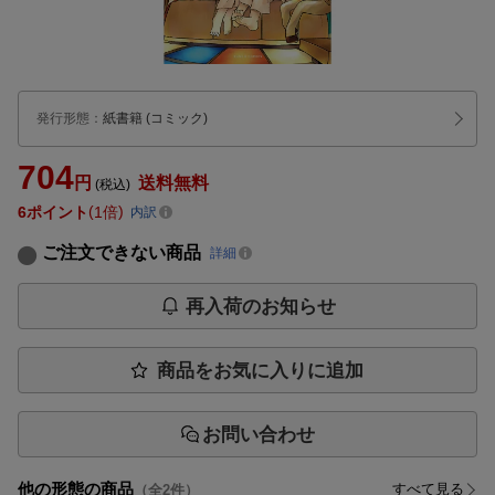
発行形態
：
紙書籍
(コミック)
704
円
送料無料
(税込)
6
ポイント
1倍
内訳
ご注文できない商品
詳細
再入荷のお知らせ
商品をお気に入りに追加
お問い合わせ
他の形態の商品
すべて見る
（全
2
件）