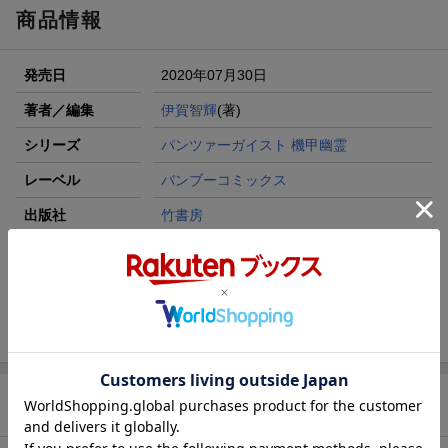
商品情報
発売日
2020年07月30日
著者／編集
伊賀智輝
(著)
シリーズ
パンツァーガイスト 機甲幽霊
レーベル
バンブーコミックス
出版社
竹書房
発行形態
コミック
ページ数
144p
ISBN
9784801970229
商品説明