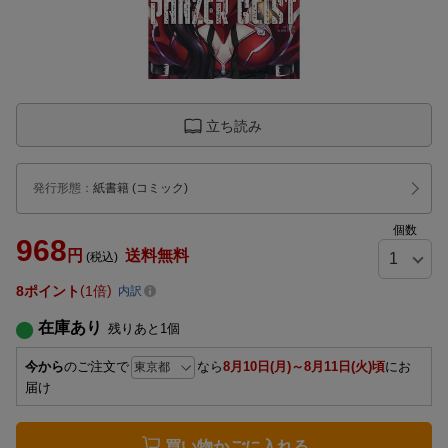
立ち読み
発行形態
：
紙書籍
(コミック)
個数
968
円
送料無料
(税込)
8
ポイント
1倍
内訳
在庫あり
残りあと
1
個
今から
のご注文で
なら
8月10日(月)～8月11日(火)頃
にお
届け
買い物かごに入れる