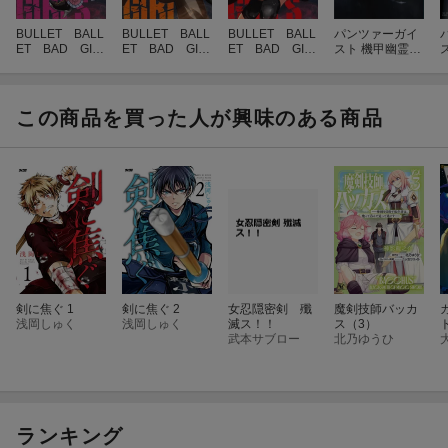
BULLET BALL
BULLET BALL
BULLET BALL
パンツァーガイ
ET BAD GIR
ET BAD GIR
ET BAD GIR
スト 機甲幽霊
LS（3巻）
LS（2巻）
LS（1巻）
1
この商品を買った人が興味のある商品
剣に焦ぐ 1
剣に焦ぐ 2
女忍隠密剣 殲
魔剣技師バッカ
浅岡しゅく
浅岡しゅく
滅ス！！
ス（3）
武本サブロー
北乃ゆうひ
ランキング