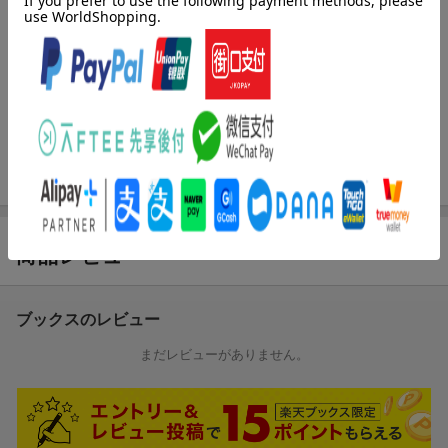
内容紹介（JPROより）
ガイスト8・ブルートを殺害したアイゼンに、更なる追手が現れ
る。
大佐の元、次々と現れる機構幽霊部隊の驚異の力とは？
機械のように生きようとして生きれなかった人間・アイゼンと人
間のように生きたい機械少女・アプフェル。
二人の逃避行の結末は…⁉
商品レビュー
ブックスのレビュー
まだレビューがありません。