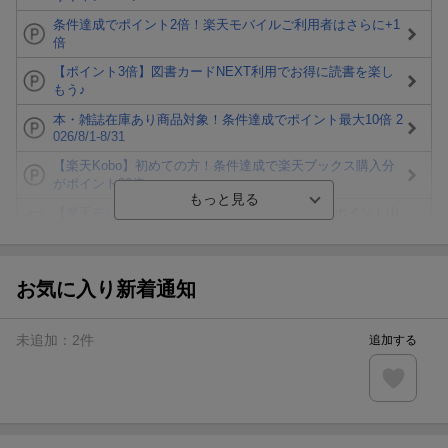
条件達成でポイント2倍！楽天モバイルご利用者はさらに+1
倍
【ポイント3倍】図書カードNEXT利用でお得に読書を楽し
もう♪
本・雑誌在庫あり商品対象！条件達成でポイント最大10倍 2
026/8/1-8/31
【楽天Kobo】初めての方！条件達成で楽天ブックス購入分
がポイント20倍
【楽天モバイルご利用者限定】条件達成で100万ポイント山
分け！
【Rakuten Fashion×楽天ブックス】条件達成で10万ポイン
ト山分け
お気に入り新着通知
【スタンプカード】楽天ポイントもらえる＆抽選で豪華景品
が当たる！
未追加：
2
件
追加する
エントリー＆3,000円以上購入で無料データSIM（3GB/月プ
ラン）が当たる！
楽天モバイル紹介キャンペーンの拡散で300円OFFクーポン
進呈