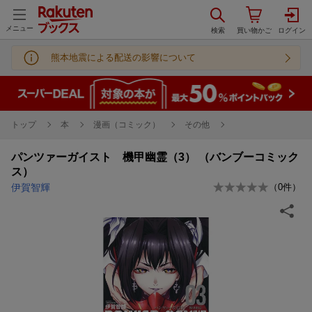
メニュー
熊本地震による配送の影響について
トップ
本
漫画（コミック）
その他
パンツァーガイスト 機甲幽霊（3） （バンブーコミック
ス）
伊賀智輝
（
0
件）