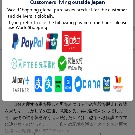
映像特典内容
【映像特典】
キャストたちの挑戦／製作の舞台裏／未公
開シーン(5種)／NGシーン
販売元
(株)ソニー・ピクチャーズエンタテインメ
ント
商品説明
収録時間
144分／144分
品番
BRBO-81633
ストーリー
画面サイズ
シネスコサイズ
【ストーリー】
色彩
カラー
アメリカ海兵隊員のレイとその妻が何者かに殺害される。レイは
とある組織の最新テクノロジーにより圧倒的パワーと回復能力を
言語
英語(オリジナル言語)／日本語(吹替言語)
有した超人“ブラッドショット"として蘇生させられる。組織の訓練
音声方式
dtsHD Master Audio5.1chサラウンド(オリ
施設に隔離されたレイは、失われた過去の記憶を次第に取り戻
ジナル音声方式)／dtsHD Master Audio5.1c
し、自分と愛する妻を殺した男をみつけるため施設を脱走し復讐
hサラウンド(吹替音声方式)
を果たす。しかしその直後、意識を失い再び記憶を失ってしま
う。記憶の謎を執念深く追い続けたレイは、恐るべき陰謀の存在
字幕言語
日本語字幕／英語字幕
に辿り着くのだった、、、。自らの記憶を巡るサスペンスと巨大
制作国
アメリカ
組織への報復に挑むSFアクション!!