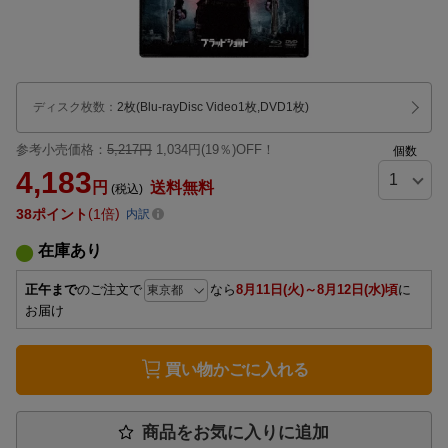
ディスク枚数
：
2枚(Blu-rayDisc Video1枚,DVD1枚)
参考小売価格：
5,217円
1,034円(19％)OFF！
個数
4,183
円
送料無料
(税込)
38
ポイント
1倍
内訳
在庫あり
正午まで
のご注文で
なら
8月11日(火)～8月12日(水)頃
に
お届け
買い物かごに入れる
商品をお気に入りに追加