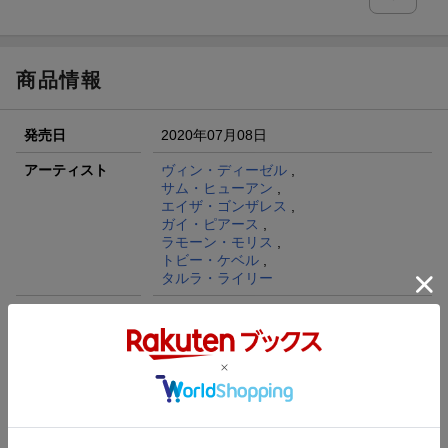
商品情報
発売日
2020年07月08日
アーティスト
ヴィン・ディーゼル
,
サム・ヒューアン
,
エイザ・ゴンザレス
,
ガイ・ピアース
,
ラモーン・モリス
,
トビー・ケベル
,
タルラ・ライリー
監督
デヴィッド・S・F・ウィルソン
発売元
(株)ソニー・ピクチャーズエンタテインメ
ント
ディスク枚数
2枚(Blu-rayDisc Video1枚,DVD1枚)
JAN
4547462123527