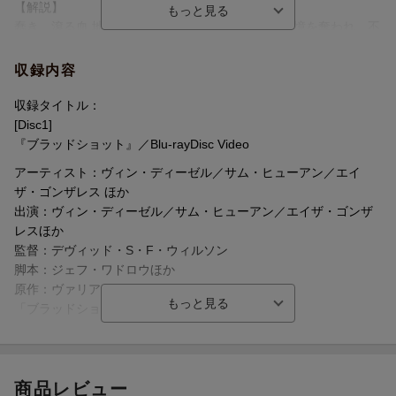
【解説】
制作年
2020年
蠢き、滾る血 地獄から蘇ったスーパーヒーロー/記憶を奪われ、不
洋題
BLOODSHOT
死身の肉体を手に入れた ヤツの名は“BLOODSHOT(ブラッドショ
ット)"/『ワイルド・スピード』シリーズのヴィン・ディーゼル主
収録内容
演/最新技術で死の淵から蘇った“ブラッドショット"が復讐のため
に闘うSFアクション
収録タイトル：
[Disc1]
『ブラッドショット』／Blu-rayDisc Video
アーティスト：ヴィン・ディーゼル／サム・ヒューアン／エイ
ザ・ゴンザレス ほか
出演：ヴィン・ディーゼル／サム・ヒューアン／エイザ・ゴンザ
レスほか
監督：デヴィッド・S・F・ウィルソン
脚本：ジェフ・ワドロウほか
原作：ヴァリアント・コミックス
「ブラッドショット」
[Disc2]
『ブラッドショット』／DVD
商品レビュー