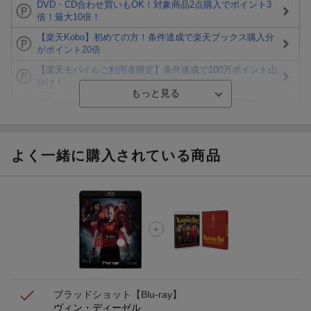
DVD・CD合わせ買いもOK！対象商品2点購入でポイント3
倍！最大10倍！
【楽天Kobo】初めての方！条件達成で楽天ブックス購入分
がポイント20倍
【楽天モバイルご利用者限定】条件達成で100万ポイント山
分け！
【Rakuten Fashion×楽天ブックス】条件達成で10万ポイン
ト山分け
【スタンプカード】楽天ポイントもらえる＆抽選で豪華景品
が当たる！
よく一緒に購入されている商品
Blu-ray・DVDセール・お買い得情報
エントリー＆3,000円以上購入で無料データSIM（3GB/月プ
ラン）が当たる！
楽天モバイル紹介キャンペーンの拡散で300円OFFクーポン
進呈
ブラッドショット【Blu-ray】
ヴィン・ディーゼル