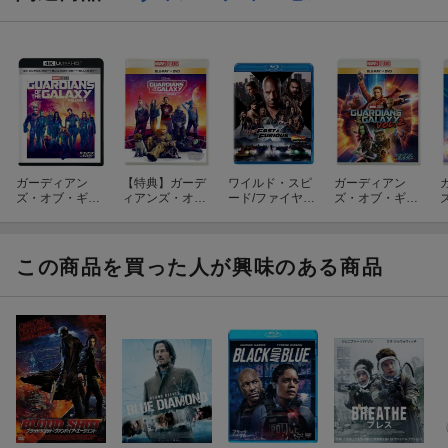
ガーディアン
【特典】ガーデ
ワイルド・スピ
ガーディアン
ズ・オブ・ギャ
ィアンズ・オ
ード/ファイヤー
ズ・オブ・ギャ
ラクシー:VOLU
ブ・ギャラクシ
ブースト【Blu-r
ラクシー：リミ
ME 3【4K ULTR
ー:VOLUME 3
ay】
ックス ブルーレ
A HD】【3D Blu
【Blu-ray】
イ+DVD セット
ト
-ray】
(「アベンジャー
【Blu-ray】
この商品を買った人が興味のある商品
ズ／ドゥームズ
デイ」オリジナ
ルステッカー)