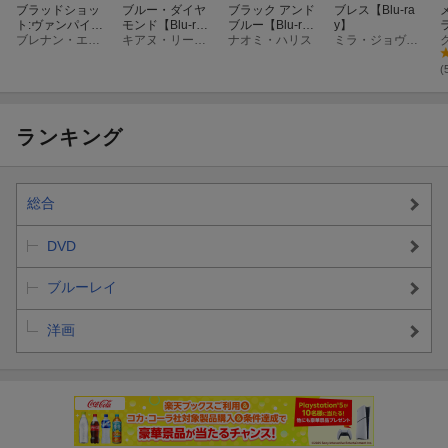
ブラッドショッ
ブルー・ダイヤ
ブラック アンド
ブレス【Blu-ra
ト:ヴァンパイ
モンド【Blu-ra
ブルー【Blu-ra
y】
ア・エージェン
ブレナン・エリオット
y】
キアヌ・リーブス
y】
ナオミ・ハリス
ミラ・ジョヴォヴィッチ
ト
(
ランキング
総合
DVD
ブルーレイ
洋画