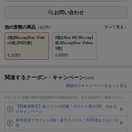
お問い合わせ
他の形態の商品
すべて見る
（全
2
件）
2枚(Blu-rayDisc Vide
2枚(Ultra HD Blu-ray1
o1枚,DVD1枚)
枚,Blu-rayDisc Video
1枚)
4,183
円
5,889
円
関連するクーポン・キャンペーン
(10件)
開催中のキャンペーンをもっと見る
※エントリー必要の有無や実施期間等の各種詳細条件は、必ず各説明頁でご確認ください。
【対象者限定】全ジャンル対象！ポイント最大3倍 おかえ
りキャンペーン
条件達成でポイント2倍！楽天モバイルご利用者はさらに+1
倍