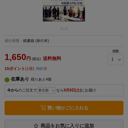
1
/
2
発行形態
：
紙書籍
(単行本)
個数
1,650
円
送料無料
(税込)
15
ポイント
1倍
内訳
在庫あり
残りあと
4
個
今から
のご注文で
なら
8月8日(土)
にお届け
買い物かごに入れる
商品をお気に入りに追加