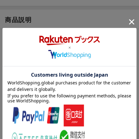
商品説明
内容紹介（JPROより）
かつて民間資格であった「キャリアコンサルタント」が、2016年
から国家資格になりました。
現在、資格取得者は約5万人ですが、厚生労働省は2024年までに1
0万人に増やすべく、バックアップを行っています。
なぜ今、キャリアコンサルタントが求められているのか。資格を
取得すると、どんな活躍の場があるのか！
資格所得の方法やプロセス、仕事の内容など、現役のキャリアコ
ンサルタントが詳しく解説します！
第1章 国家資格キャリアコンサルタントとは
第2章 自立する準備方法
第3章 公共関連ビジネスの展開法
第4章 セルフ・キャリアドックの展開法
第5章 現場で活躍するキャリアコンサルタント