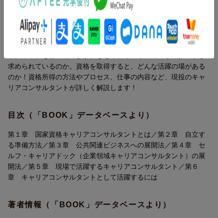
第6章 キャリアコンサルタントとして活躍するには
内容紹介（「BOOK」データベースより）
かつて民間資格であった「キャリアコンサルタント」が、２０１
６年から国家資格になりました。現在、資格取得者は約５万人で
すが、厚生労働省は２０２４年までに１０万人に増やすべく、バ
ックアップを行っています。なぜ今、キャリアコンサルタントが
求められているのか。資格を取得すると、どんな活躍の場がある
のか！資格所得の方法やプロセス、仕事の内容など、現役のキャ
リアコンサルタントが詳しく解説します！
目次（「BOOK」データベースより）
第１章 国家資格キャリアコンサルタントとは／第２章 自立す
る準備方法／第３章 公共関連ビジネスへの展開法／第４章 セ
ルフ・キャリアドック（企業領域キャリアコンサルタント）の展
開法／第５章 現場で活躍するキャリアコンサルタント／第６
章 キャリアコンサルタントとして活躍するには
著者情報（「BOOK」データベースより）