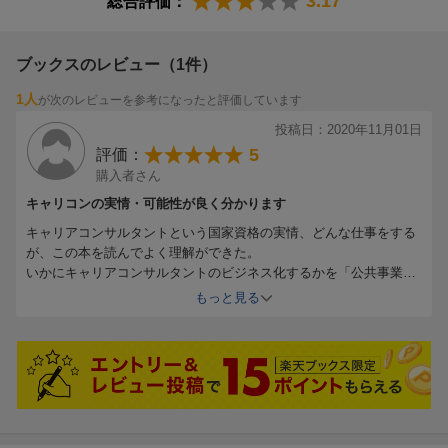
3.17
総合評価：
ブックスのレビュー（1件）
1人
が次のレビューを参考になったと評価しています
投稿日：2020年11月01日
5
評価：
購入者さん
キャリコンの実情・可能性が良く分かります
キャリアコンサルタントという国家資格の実情、どんな仕事をする
が、この本を読んでよく理解ができた。
いかにキャリアコンサルタントのビジネス化するかを「公共事業ビ
ジネス」「企業向け」に分かりやすく具体的に解説してある。
もっと見る
また、世界の潮流が「社会正義のキャリアコンサルティング」に向
かっている中、キャリコンの仕事は、面談、セミナー以外にも、行
政、学校、企業などの環境に働きかけをする役割が期待されている
ことも書かれている。
これからコロナの影響で、雇用問題など社会問題を解決する役割が
キャリアコンサルタントのあることが分かった。
国も2024年までにキャリコン「10万人計画」を掲げており、その役