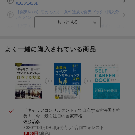
026/8/1-8/31
【楽天Kobo】初めての方！条件達成で楽天ブックス購入分
がポイント20倍
【楽天モバイルご利用者限定】条件達成で100万ポイント山
分け！
【Rakuten Fashion×楽天ブックス】条件達成で10万ポイン
ト山分け
よく一緒に購入されている商品
【スタンプカード】楽天ポイントもらえる＆抽選で豪華景品
が当たる！
楽天モバイル紹介キャンペーンの拡散で300円OFFクーポン
進呈
条件達成で楽天限定・宝塚歌劇 宙組貸切公演ペアチケット
が当たる
「キャリアコンサルタント」で自立する方法
国も推
奨！ 今、最も注目の国家資格
佐渡治彦
2020年06月09日頃発売
／ 合同フォレスト
1,650
円
(税込)