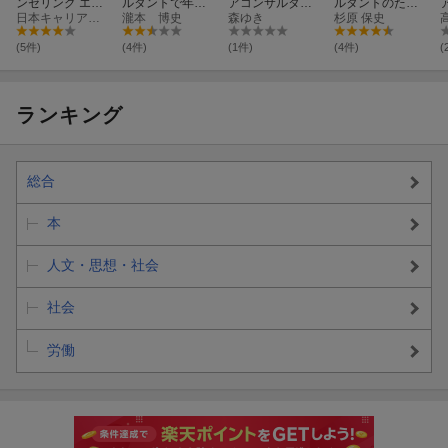
ンセリング エッ
ルタントで年収
アコンサルタン
ルタントのため
センシャルズ40
日本キャリア・カウンセリング学会
1000万円
瀧本 博史
トの稼ぎ方〜企
森ゆき
のカウンセリン
杉原 保史
0
業領域でキャリ
グ入門
ア支援の専門家
(5件)
(4件)
(1件)
(4件)
(
として活躍す
る〜
ランキング
総合
本
人文・思想・社会
社会
労働