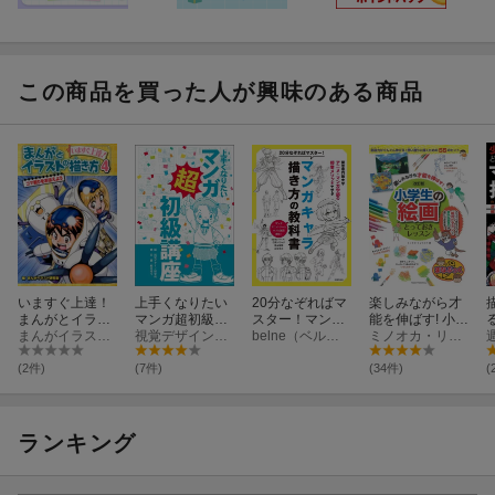
この商品を買った人が興味のある商品
いますぐ上達！
上手くなりたい
20分なぞればマ
楽しみながら才
まんがとイラス
マンガ超初級講
スター！マンガ
能を伸ばす! 小学
トの描き方
まんがイラスト研究会
座
視覚デザイン研究所
キャラ描き方の
belne（ベルネ） 日高トモキチ 高山瑞穂 瓜生幸夫
生の絵画 とって
ミノオカ・リョウスケ
（4）
教科書 開志専
おきレッスン 改
門職大学アニ
訂版
(2件)
(7件)
(34件)
(
メ・マンガ学部
の授業メソッド
で学ぶ
ランキング