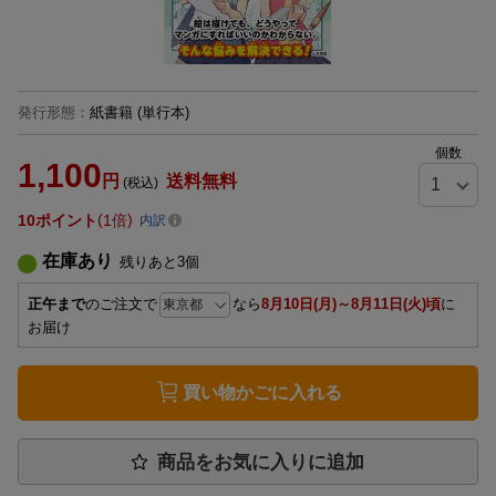
発行形態
：
紙書籍
(単行本)
個数
1,100
円
送料無料
(税込)
10
ポイント
1倍
内訳
在庫あり
残りあと
3
個
正午まで
のご注文で
なら
8月10日(月)～8月11日(火)頃
に
お届け
買い物かごに入れる
商品をお気に入りに追加