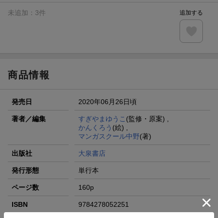
未追加：
3
件
追加する
商品情報
発売日
2020年06月26日頃
著者／編集
すぎやまゆうこ
(監修・原案) ,
かんくろう
(絵) ,
マンガスクール中野
(著)
出版社
大泉書店
発行形態
単行本
ページ数
160p
ISBN
9784278052251