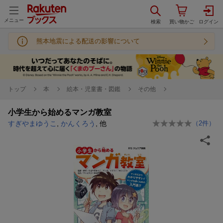
メニュー
熊本地震による配送の影響について
トップ
本
絵本・児童書・図鑑
その他
小学生から始めるマンガ教室
すぎやまゆうこ
,
かんくろう
, 他
（
2
件）