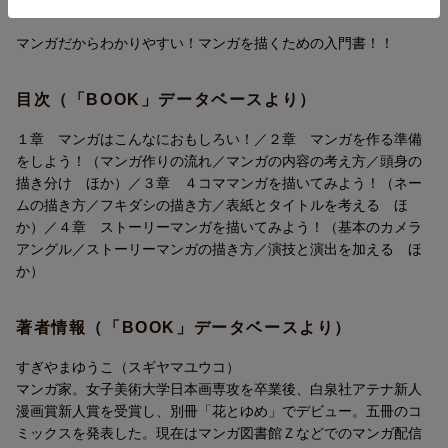
内容紹介（「BOOK」データベースより）
2章 マンガを作る準備をしよう！
3章 4コママンガを描いてみよう！
マンガだからわかりやすい！マンガを描くための入門書！！
4章 ストーリーマンガを描いてみよう！
目次（「BOOK」データベースより）
１章 マンガはこんなにおもしろい！／２章 マンガを作る準備
をしよう！（マンガ作りの流れ／マンガの内容の考え方／頭身の
描き分け ほか）／３章 ４コママンガを描いてみよう！（ネー
ムの描き方／フキダシの描き方／表紙とタイトルを考える ほ
か）／４章 ストーリーマンガを描いてみよう！（基本のカメラ
アングル／ストーリーマンガの描き方／演技と演出を加える ほ
か）
著者情報（「BOOK」データベースより）
すぎやまゆうこ（スギヤマユウコ）
マンガ家。女子美術大学日本画専攻を卒業後、白泉社アテナ新人
漫画賞新人賞を受賞し、別冊「花とゆめ」でデビュー。五冊のコ
ミックスを発表した。現在はマンガ図書館Ｚなどでのマンガ配信