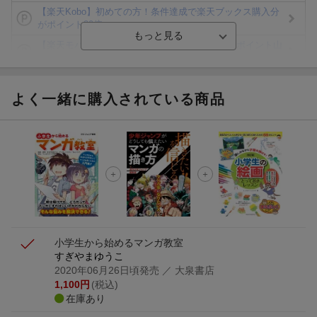
【楽天Kobo】初めての方！条件達成で楽天ブックス購入分
がポイント20倍
【楽天モバイルご利用者限定】条件達成で100万ポイント山
分け！
【Rakuten Fashion×楽天ブックス】条件達成で10万ポイン
ト山分け
よく一緒に購入されている商品
【スタンプカード】楽天ポイントもらえる＆抽選で豪華景品
が当たる！
エントリー＆3,000円以上購入で無料データSIM（3GB/月プ
ラン）が当たる！
楽天モバイル紹介キャンペーンの拡散で300円OFFクーポン
進呈
小学生から始めるマンガ教室
すぎやまゆうこ
2020年06月26日頃発売
／ 大泉書店
1,100
円
(税込)
在庫あり