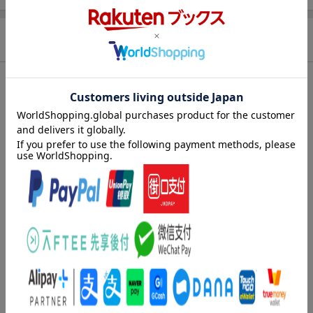
商品説明
内容紹介（JPROより）
マンガだからわかりやすい！マンガを描くための入門書！
絵は描けても、どうやってマンガにすればいいのかわからない。
そんな悩みを解決できる！
小学生でもわかるマンガの描き方を、マンガを用いてわかりやす
く紹介していきます。
「マンガ作りの流れ」に始まり、キャラの設定から、ストーリー
の構成、世界観の設定等、
さらに「実践的な」ネームの描き方や必要な道具の説明、コマ割
り、トーンの貼り方等、
さらにさらに「ゴール」として、完成した作品の発表の仕方等、
マンガ作りに欠かせない要素がつまっています。
はじめに
1章 マンガはこんなにおもしろい！