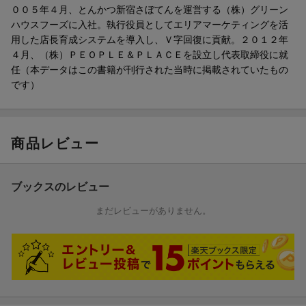
００５年４月、とんかつ新宿さぼてんを運営する（株）グリーン
2章 「気づきポイント」を自ら見つけに行こう……偶然ではなく
ハウスフーズに入社。執行役員としてエリアマーケティングを活
意図的に「気づく」
用した店長育成システムを導入し、Ｖ字回復に貢献。２０１２年
3章 「気づくコツ」を知ろう……「気づきやすくなる」ための16
４月、（株）ＰＥＯＰＬＥ＆ＰＬＡＣＥを設立し代表取締役に就
のコツ
任（本データはこの書籍が刊行された当時に掲載されていたもの
4章 相手軸視点を活用しよう……自分のことはわからない
です）
5章 五感を使いこなそう……「気づく力」の使い方
6章 「気づく力」を鍛えよう……いつでもどこでも「気づく力」
は鍛えられる
7章 気づいたら行動しよう……気づいたら放置厳禁
商品レビュー
ブックスのレビュー
まだレビューがありません。