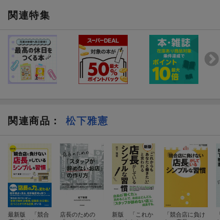
関連特集
関連商品
：
松下雅憲
最新版 「競合
店長のための
新版 「これか
「競合店に負け