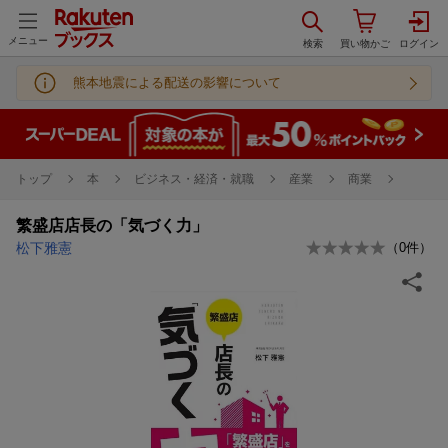
メニュー
熊本地震による配送の影響について
トップ
本
ビジネス・経済・就職
産業
商業
繁盛店店長の「気づく力」
松下雅憲
（
0
件）