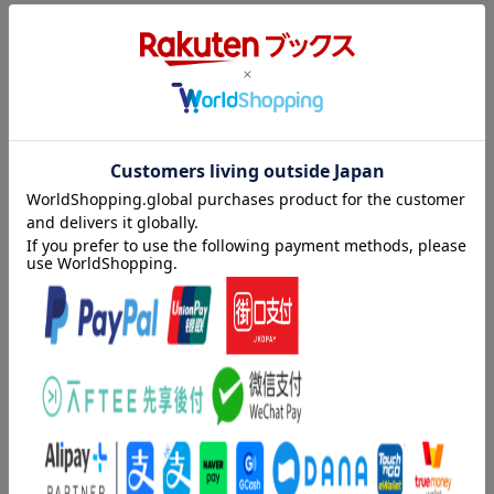
「売上を伸ばす店長」と「売上を下げてしまう店長」の決定的な
違いとは、「気づく力」。
この有無によって、知識も経験も、リーダーシップさえも変わっ
てくる！
「気づく力」とは、「問題点やチャンスの芽を見極める能力のこ
と」。
すべての店長は、任されたお店の売上を伸ばし、利益を増やして
いくために、この「気づく力」を磨き上げていかなくてはならな
い。
店長自身が、この能力を身につけたとき、お店の売上はドンドン
内容紹介（「BOOK」データベースより）
伸びていき、繁盛店になることができる。
「売上げを伸ばす店長」と「売上げを下げてしまう店長」の決定
アフターコロナの時代を、たくましく生き残る店長が身につけて
的な違いとは、「気づく力」。この有無によって、知識も経験
おくべき技術をわかりやすく教える！
も、リーダーシップさえも変わってくる！「気づく力」とは、
「問題点やチャンスの芽を見極める能力のこと」。すべての店長
ーーー --- 著者からのメッセージ --- ---
は、任されたお店の売上げを伸ばし、利益を増やしていくため
に、この「気づく力」を磨き上げていかなくてはならない。店長
令和2年の春、世界的な新型コロナウイルスの流行による外出自粛
自身が、この能力を身につけたとき、お店の売上げはドンドン伸