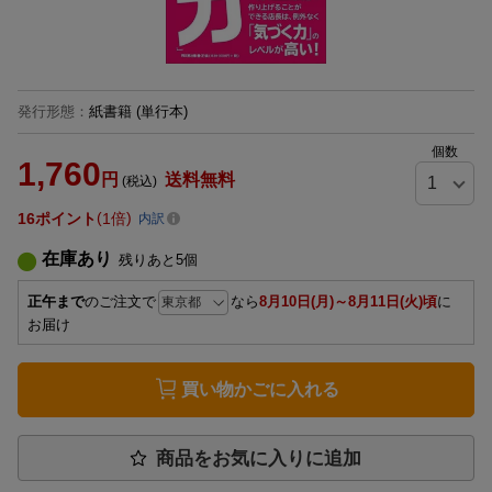
発行形態
：
紙書籍
(単行本)
個数
1,760
円
送料無料
(税込)
16
ポイント
1倍
内訳
在庫あり
残りあと
5
個
正午まで
のご注文で
なら
8月10日(月)～8月11日(火)頃
に
お届け
買い物かごに入れる
商品をお気に入りに追加