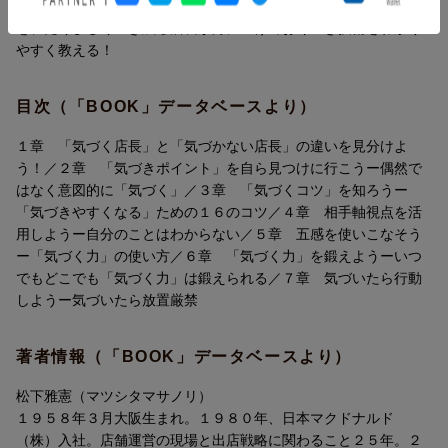
要請や緊急事態宣言の発令により、飲食業のみならず多くの「店
びていき、繁盛店になることができる。アフターコロナの時代
舗ビジネス」は、営業時間の短縮、または一時閉店をすることと
を、たくましく生き残る店長が身につけておくべき技術をわかり
なり、その結果、かつてない存亡の危機を迎えました。
やすく教える！
この「繁盛店店長の『気づく力』」は、そんな店舗ビジネスが危
機的状況に陥り、まだ終わりがはっきりとは見えない厳しく苦し
目次（「BOOK」データベースより）
い日々が続く4月下旬に、最終原稿のチェックをしています。
１章 「気づく店長」と「気づかない店長」の違いを見分けよ
とは言え、さすがにこれだけの強い刺激があると、世の中って何
う！／２章 「気づきポイント」を自ら見つけに行こうー偶然で
かしらの変化が起きます。
はなく意図的に「気づく」／３章 「気づくコツ」を知ろうー
きっと、「なくなってしまうもの」もあるでしょう。
「気づきやすくなる」ための１６のコツ／４章 相手軸視点を活
しかし、「なくしてはいけないもの」もあるのです。
用しようー自分のことはわからない／５章 五感を使いこなそう
それは、「実店舗での気持ちのよい体験」です。
ー「気づく力」の使い方／６章 「気づく力」を鍛えようーいつ
そして、「このお店にまた来たいと思う体験」です。
でもどこでも「気づく力」は鍛えられる／７章 気づいたら行動
しようー気づいたら放置厳禁
今、あなたのように、かつての賑わいを少しずつでも取り戻そう
とがんばっている店長がいます。
著者情報（「BOOK」データベースより）
そんなあなたには、そのために必要な「気づく力」をしっかりと
身につけていただきいと思っています。
松下雅憲（マツシタマサノリ）
１９５８年３月大阪生まれ。１９８０年、日本マクドナルド
ーーー --- （プロローグより抜粋） --- ---
（株）入社。店舗運営の現場と出店戦略に関わること２５年。２
1章 「気づく店長」と「気づかない店長」の違いを見分けよう！