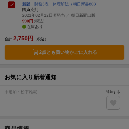
新版 財務3表一体理解法
（朝日新書803）
國貞克則
2021年02月12日頃発売
／ 朝日新聞出版
990
円
(税込)
在庫あり
2,750
円
合計
（税込）
2点とも買い物かごに入れる
お気に入り新着通知
未追加：
松下雅憲
追加する
商品情報