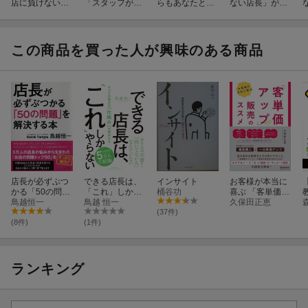
店に負けない店
「スタッフが辞
らもあなたと働
ない店長」がし
長」がしている
めないお店」の
きたい」 と言わ
ているシンプル
シンプルな習慣
作り方
れる店長がして
な習慣
いるシンプルな
習慣
この商品を買った人が興味のある商品
店長が必ずぶつ
できる店長は、
インサイト
お客様が本当に
かる「50の問
「これ」しかや
桶谷功
喜ぶ 「客単価ア
題」を解決する
鳥越恒一
らない
鳥越 恒一
ップ」販売のス
久保田正恵
本
スメ
(37件)
(8件)
(1件)
ランキング