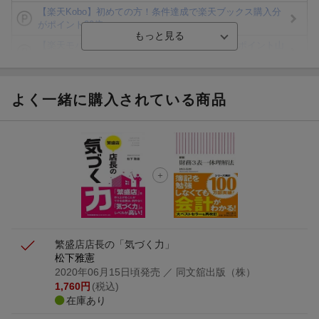
【楽天Kobo】初めての方！条件達成で楽天ブックス購入分
がポイント20倍
【楽天モバイルご利用者限定】条件達成で100万ポイント山
分け！
【Rakuten Fashion×楽天ブックス】条件達成で10万ポイン
ト山分け
よく一緒に購入されている商品
【スタンプカード】楽天ポイントもらえる＆抽選で豪華景品
が当たる！
エントリー＆3,000円以上購入で無料データSIM（3GB/月プ
ラン）が当たる！
楽天モバイル紹介キャンペーンの拡散で300円OFFクーポン
進呈
繁盛店店長の「気づく力」
松下雅憲
2020年06月15日頃発売
／ 同文舘出版（株）
1,760
円
(税込)
在庫あり