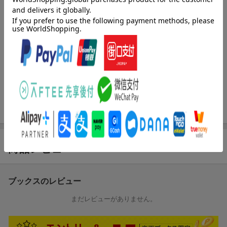
幕末の土佐藩からは竜馬と共に3人の傑物（中江兆民、植木枝盛、
馬場辰猪）がいた。留学してフランス思想にとりつかれた中江兆
民、イギリスの政体を学んだ馬場辰猪、植木枝盛。自由民権思想
で政府と闘った土佐出身の中江兆民、植木枝盛、馬場辰猪。土佐
弁を駆使して綴った歴史小説。
＜目次＞
序章 大久保利通暗殺
1章 土佐藩江戸上屋敷ーー中江兆民と馬場辰猪
商品レビュー
2章 龍馬とジョン万と諭吉と
ブックスのレビュー
3章 「東洋のルソー」--フランスの兆民
まだレビューがありません。
4章 民撰議院設立建白ーー立志社と板垣退助