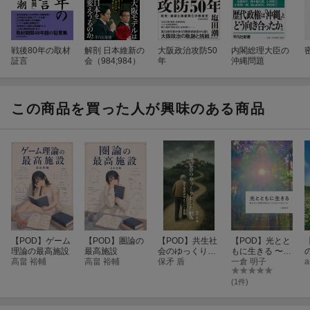
【著者紹介】
戦後80年の取材
解剖 日本維新の
大阪政治攻防50
内閣総理大臣の
証言
会（984;984）
年
沖縄問題
この商品を買った人が興味のある商品
【POD】ゲーム
【POD】圏論の
【POD】共生社
【POD】光とと
理論の最高施設
最高施設
会のゆっくりと
もに生きる 〜見
高畠 裕輔
高畠 裕輔
した崩落 - 要支
保矛 盾
えない世界を味
一倉 明子
a
援者が消えてい
方につける5つ
く風景
のヒント〜
(1件)