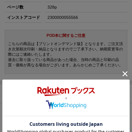
ページ数
328p
インストアコード
2300000055566
POD本に関するご注意
こちらの商品は【プリントオンデマンド版】となります。ご注文頂
き次第順次印刷・納品となりますのでご了承下さい。納期変更等の
際にはご連絡いたします。
過去に取り扱っている商品があった場合、当時の商品と印刷の品
質・価格が異なる場合がございます。あらかじめご了承ください。
商品説明
内容紹介
日本の議会政治と憲法のルーツ（起源）を探る。