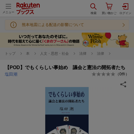
メニュー
熊本地震による配送の影響について
トップ
本
人文・思想・社会
法律
法律
【POD】でもくらしい事始め 議会と憲法の開拓者たち
塩田潮
（
0
件）