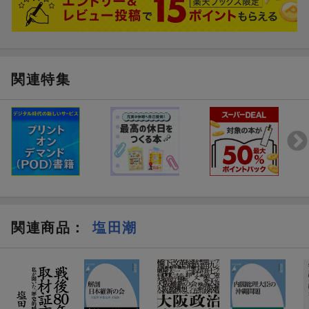
5章 言論人植木枝盛
6章 薩長閥政府対自由民権
7章 明治十四年の政変ーー伊藤の勝利・大隈の敗北
関連特集
8章 自由党の興亡ーー兆民・枝盛・辰猪の奮闘
9章 憲法誕生ーー兆民の挑戦・辰猪の亡命
10章 土佐派の裏切りーー初の総選挙・第一回議会
終章 デモクラシーのあけぼの
参考資料
関連商品
：
塩田潮
執筆に当たって
初出