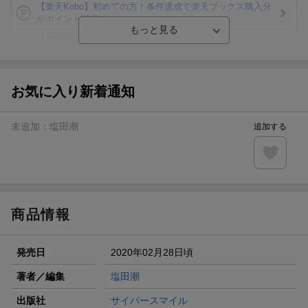
【楽天Kobo】初めての方！条件達成で楽天ブックス購入分
がポイント20倍
【楽天モバイルご利用者限定】条件達成で100万ポイント山
分け！
【Rakuten Fashion×楽天ブックス】条件達成で10万ポイン
ト山分け
お気に入り新着通知
【スタンプカード】楽天ポイントもらえる＆抽選で豪華景品
が当たる！
未追加：
塩田潮
追加する
エントリー＆3,000円以上購入で無料データSIM（3GB/月プ
ラン）が当たる！
楽天モバイル紹介キャンペーンの拡散で300円OFFクーポン
進呈
商品情報
発売日
2020年02月28日頃
著者／編集
塩田潮
出版社
サイバースマイル