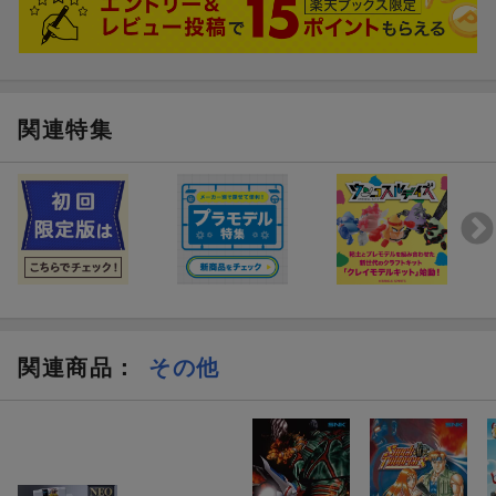
◆収録ゲーム
ブラック：ソニック・ザ・ヘッジホッグ、ぷよぷよ通、アウトラ
ン、ロイアルストーン 〜開かれし時の扉〜
関連特集
レッド：ソニック＆テイルス、ガンスターヒーローズ、シルヴァ
ンテイル、ばくばくアニマル
イエロー：シャイニング・フォース外伝 遠征・邪神の国へ、シ
ャイニング・フォース外伝II 邪神の覚醒、シャイニング・フォー
ス外伝 ファイナルコンフリクト、なぞぷよ アルルのルー
レッド：女神転生外伝ラストバイブル、女神転生外伝ラストバイ
ブルスペシャル、The GG忍、コラムス
◆メガドライブミニ製作スタッフが再結集！ こだわりのクオリ
関連商品
：
その他
ティ
令和の始まりを盛り上げたミニゲーム機「メガドライブミニ」の
製作スタッフが、本プロジェクトのために再結集。小さいながら
もゲームが遊べてしまう、ミニチュアトイとしての高い完成度を
実現しています。ソフトウェア部分は引き続き有限会社エムツー