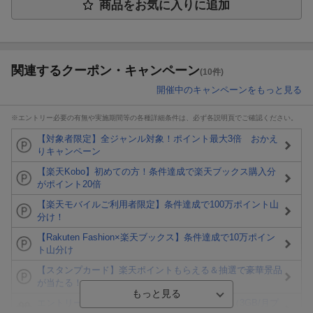
商品をお気に入りに追加
関連するクーポン・キャンペーン
(10件)
開催中のキャンペーンをもっと見る
※エントリー必要の有無や実施期間等の各種詳細条件は、必ず各説明頁でご確認ください。
【対象者限定】全ジャンル対象！ポイント最大3倍 おかえ
りキャンペーン
【楽天Kobo】初めての方！条件達成で楽天ブックス購入分
がポイント20倍
【楽天モバイルご利用者限定】条件達成で100万ポイント山
分け！
【Rakuten Fashion×楽天ブックス】条件達成で10万ポイン
ト山分け
【スタンプカード】楽天ポイントもらえる＆抽選で豪華景品
が当たる！
エントリー＆3,000円以上購入で無料データSIM（3GB/月プ