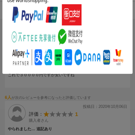
各本体に内蔵されている名作ゲームソフトの販売当時のデザイン
をモチーフとしたピンバッチが、合計16点付属します。
1.73
総合評価：
＜特製コレクションボックス＞
全4色の「ゲームギアミクロ」を収納できる特製コレクションボッ
6人
が次のレビューを参考になったと評価しています
クスが付属します。
投稿日：2020年10月06日
1
評価：
購入者さん
ゲームギア30周年記念 ミニを超える「ミクロ」登場
(無題)
箱とピンズ
セガの歴史上、唯一の携帯専用ゲーム機であった「ゲームギ
これで３００００円ですか安いですね
ア」。他に先駆けたカラー液晶の携帯ハードとして、世界中のゲ
ームファンに愛されました。そんなゲームギアが発売30周年にな
ることを記念し、その魅力を極限まで凝縮した「遊べるマスコッ
6人
が次のレビューを参考になったと評価しています
ト」となって復活します。
投稿日：2020年10月06日
本体サイズはオリジナルの40%弱という極小！ ミクロサイズ。4
1
評価：
色のカラーバリエーションを同時発売し、それぞれ4種類のゲーム
購入者さん
を内蔵。
ソニックやぷよぷよ通、シャイニング・フォースに女神転生が、
やられました… 追記あり
約1インチのモニタで甦ります。部屋に飾るもよし、ゲームをクリ