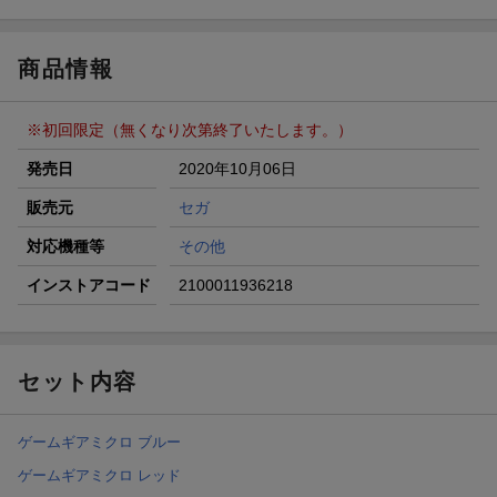
ラン）が当たる！
楽天モバイル紹介キャンペーンの拡散で300円OFFクーポン
進呈
商品情報
条件達成で楽天限定・宝塚歌劇 宙組貸切公演ペアチケット
が当たる
※初回限定（無くなり次第終了いたします。）
エントリー＆条件達成で『鬼滅の刃』オリジナルきんちゃく
袋が当たる！
発売日
2020年10月06日
【楽天24】日用品の楽天24と楽天ブックス買いまわりでク
販売元
セガ
ーポン★
対応機種等
その他
インストアコード
2100011936218
セット内容
ゲームギアミクロ ブルー
ゲームギアミクロ レッド