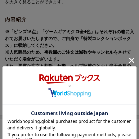
を大きく見ることができます。
内容紹介
※「ピンズ16点」「ゲームギアミクロ全4色」はそれぞれの箱に入
れてお届けいたしますので、ご自身で「特製コレクションボック
ス」に収納してください。
※人気商品のため、複数回のご注文は減数やキャンセルをさせて
いただく場合がございます。
また、悪質な注文と判断した際、ヘルプ記載のとおり楽天会員の
停止をすることがあります。
あらかじめご了承ください。
「ゲームギアミクロ」全4色と、「楽天ブックス」限定商品2種
類、4色セット購入特典の「ビッグウィンドーミクロ」が含まれる
セットです。
商品レビュー
＜収録タイトルピンズ16点セット＞