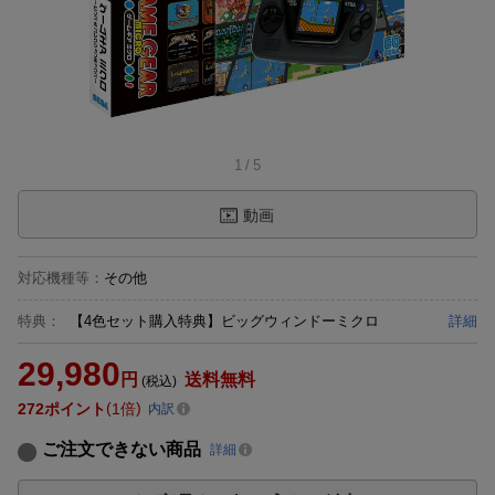
1
/
5
動画
対応機種等
：
その他
特典：
【4色セット購入特典】ビッグウィンドーミクロ
詳細
29,980
円
送料無料
(税込)
272
ポイント
1倍
内訳
ご注文できない商品
詳細