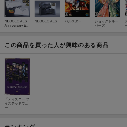
が担当。今回もこだわり抜いた再現度と完成度で、ミクロサイズ
とは思えないビッグな楽しさをご提供します。
NEOGEO AES+
NEOGEO AES+
パルスター
ショックトルー
Anniversary Edit
パーズ
【仕様】
ion
本体サイズ：幅約80mm×高さ約43mm×奥行約20mm
画面サイズ：1.15インチ(240x180 pixel)
この商品を買った人が興味のある商品
音声出力：モノラルスピーカー、3.5mmステレオヘッドホンジャ
ックx1
電源：単4乾電池2本（別売）、USBマイクロ端子での電源供給も
可能
【セット内容】
本体…1台
取扱説明書兼保証書
『ディズニー ツ
※本商品に単4電池、USBケーブルは付属しません。本品を使用す
イステッドワン
るには、単4乾電池2本もしくは市販のUSBケーブル（MicroBタイ
ダーランド』グ
ー
リムマスコット
プ)とUSB対応ACアダプターが必要です。
付きBOOK Vol.2
※本品では収録されているゲームソフトをお楽しみいただけま
す。ゲームをダウンロードしたり、ゲームギアソフトを差し込ん
ランキング