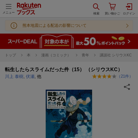
メニュー
熊本地震による配送の影響について
トップ
本
漫画（コミック）
青年
講談社 シリウスKC
転生したらスライムだった件（15） （シリウスKC）
川上 泰樹
,
伏瀬
, 他
（
21
件）