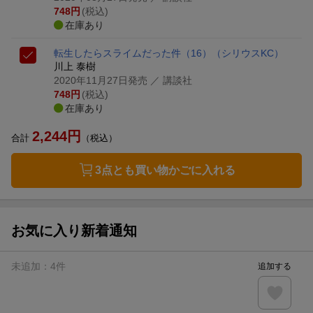
748
円
(税込)
在庫あり
転生したらスライムだった件（16）
（シリウスKC）
川上 泰樹
2020年11月27日発売
／ 講談社
748
円
(税込)
在庫あり
2,244
円
合計
（税込）
3点とも買い物かごに入れる
お気に入り新着通知
未追加：
4
件
追加する