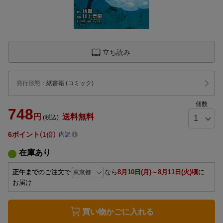
立ち読み
発行形態
：
紙書籍
(コミック)
個数
748
円
送料無料
(税込)
6
ポイント
1倍
内訳
在庫あり
正午まで
のご注文で
なら
8月10日(月)～8月11日(火)頃
に
お届け
買い物かごに入れる