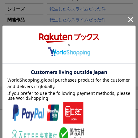
シリーズ
転生したらスライムだった件
関連作品
転生したらスライムだった件
レーベル
シリウスKC
出版社
講談社
発行形態
コミック
ページ数
192p
ISBN
9784065201275
商品説明
内容紹介（JPROより）
世界の言葉が響き、リムルの魔王化が始まった。