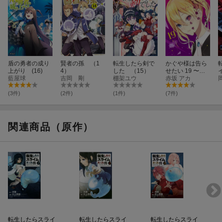
盾の勇者の成り
賢者の孫 （1
転生したら剣で
かぐや様は告ら
上がり (16)
4）
した （15）
せたい 19 〜天
藍屋球
吉岡 剛
棚架ユウ
才たちの恋愛頭
赤坂 アカ
脳戦〜
(3件)
(2件)
(1件)
(7件)
関連商品（原作）
転生したらスライ
転生したらスライ
転生したらスライ