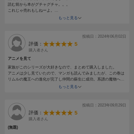
読む前から本がグチャグチャ。。。
これじゃ売れもしねーよ。
交換して欲しいわ。
もっと見る
投稿日：2024年06月02日
5
評価：
購入者さん
アニメを見て
家族がこのシリーズが大好きなので、まとめて購入しました。
アニメは少し見ていたので、マンガも読んでみましたが、この巻は
リムルの魔王への進化が完了し仲間の蘇生に成功。系譜の魔物への
祝福と続きます。身体能力も魔素もスキルも飛躍的に向上し、大賢
もっと見る
者も進化します。どんどん強くなっていくリムルに目が離せませ
ん。
投稿日：2023年09月29日
5
評価：
購入者さん
(無題)