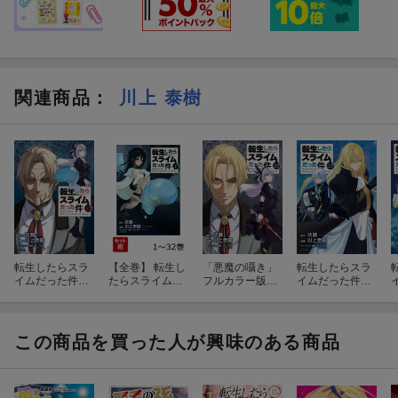
関連商品
：
川上 泰樹
転生したらスラ
【全巻】 転生し
「悪魔の囁き」
転生したらスラ
イムだった件
たらスライムだ
フルカラー版小
イムだった件
（32）
った件 1-32巻セ
冊子付き 転生
（31）
ット
したらスライム
だった件（32）
特装版
この商品を買った人が興味のある商品