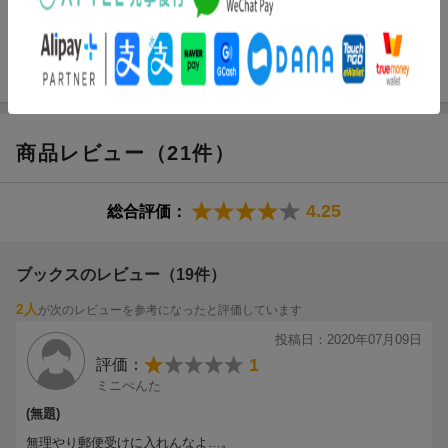
リムル本人の意識が関知し得ぬ魂の深淵にて
大賢者は静かに主の望みを叶える為に進化するーー。
魔王となったリムルの理性は保たれているのか？
そしてシオン達の復活はなるのかーー？
商品レビュー（21件）
4.25
総合評価：
ブックスのレビュー（19件）
2人
が次のレビューを参考になったと評価しています
投稿日：2020年07月09日
1
評価：
ミニぺんた
(無題)
無理やり郵便受けに入れんなよ…。