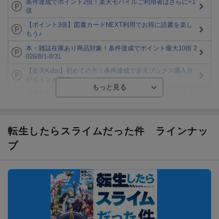
条件達成でポイント2倍！楽天モバイルご利用者はさらに+1
倍
【ポイント3倍】図書カードNEXT利用でお得に読書を楽し
もう♪
本・雑誌在庫あり商品対象！条件達成でポイント最大10倍 2
026/8/1-8/31
【楽天Kobo】初めての方！条件達成で楽天ブックス購入分
がポイント20倍
【楽天モバイルご利用者限定】条件達成で100万ポイント山
分け！
【Rakuten Fashion×楽天ブックス】条件達成で10万ポイン
ト山分け
転生したらスライムだった件
ラインナッ
【スタンプカード】楽天ポイントもらえる＆抽選で豪華景品
プ
が当たる！
エントリー＆3,000円以上購入で無料データSIM（3GB/月プ
ラン）が当たる！
楽天モバイル紹介キャンペーンの拡散で300円OFFクーポン
進呈