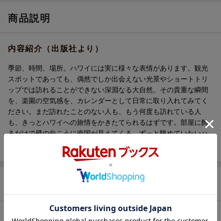
商品説明
内容紹介（出版社より）
季節、時間、場所。ハワイには実に様々な表情があります。観光
スポットであっても、偶然でしか出会えない光景やショートトリ
ップでは訪れることができない深淵なる大自然。その貴重な瞬間
を、楽園の空気感を、カレンダーとして日常に取り入れてみてく
ださい。まだ訪れたことのない人も、もう何度も訪れている人
も、きっとハワイへの旅情をかきたてられるはずです。部屋に飾
るだけで壁の向こうに南国が見えてくる、ずっと眺めていたいハ
ワイの風景カレンダーです。
商品レビュー（3件）
5.00
総合評価：