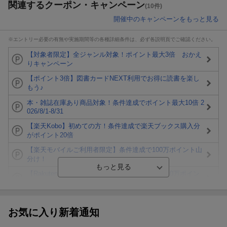
関連するクーポン・キャンペーン
(10件)
開催中のキャンペーンをもっと見る
※エントリー必要の有無や実施期間等の各種詳細条件は、必ず各説明頁でご確認ください。
【対象者限定】全ジャンル対象！ポイント最大3倍 おかえ
りキャンペーン
【ポイント3倍】図書カードNEXT利用でお得に読書を楽し
もう♪
本・雑誌在庫あり商品対象！条件達成でポイント最大10倍 2
026/8/1-8/31
【楽天Kobo】初めての方！条件達成で楽天ブックス購入分
がポイント20倍
【楽天モバイルご利用者限定】条件達成で100万ポイント山
分け！
【Rakuten Fashion×楽天ブックス】条件達成で10万ポイン
ト山分け
【スタンプカード】楽天ポイントもらえる＆抽選で豪華景品
が当たる！
お気に入り新着通知
エントリー＆3,000円以上購入で無料データSIM（3GB/月プ