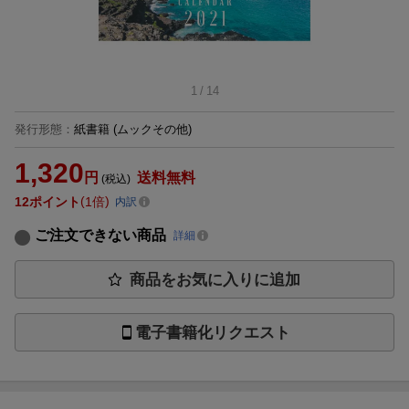
1
/
14
発行形態
：
紙書籍
(ムックその他)
1,320
円
送料無料
(税込)
12
ポイント
1倍
内訳
ご注文できない商品
詳細
商品をお気に入りに追加
電子書籍化リクエスト