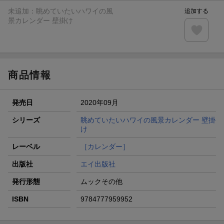
ラン）が当たる！
未追加：
眺めていたいハワイの風
追加する
楽天モバイル紹介キャンペーンの拡散で300円OFFクーポン
景カレンダー 壁掛け
進呈
条件達成で楽天限定・宝塚歌劇 宙組貸切公演ペアチケット
が当たる
商品情報
発売日
2020年09月
シリーズ
眺めていたいハワイの風景カレンダー 壁掛
け
レーベル
［カレンダー］
出版社
エイ出版社
発行形態
ムックその他
ISBN
9784777959952