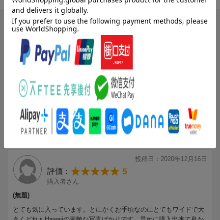
ブックスのレビュー（3件）
投稿日：2020年12月27日
5
評価：
vitaminlemon
我が家の定番
毎年買っていますが、何年も行けてないハワイを楽しんでいます。
特に、今年はコロナ禍で旅行そのものが行けていないのでなおさら
です。終わった後も、好きな景色を飾って楽しめるところがいいで
すね。さあ、来年は行けるかな。
もっと見る
投稿日：2020年12月16日
5
評価：
購入者さん
(無題)
とても気に入っています。とにかくお手頃なのにとてもワイドで大
きくどれもHawaiiの素敵な写真ばかりです。早めに購入出来て良か