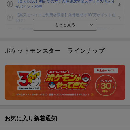
【楽天Kobo】初めての方！条件達成で楽天ブックス購入分
がポイント20倍
【楽天モバイルご利用者限定】条件達成で100万ポイント山
分け！
【Rakuten Fashion×楽天ブックス】条件達成で10万ポイン
ト山分け
【スタンプカード】楽天ポイントもらえる＆抽選で豪華景品
が当たる！
ポケットモンスター
ラインナップ
エントリー＆3,000円以上購入で無料データSIM（3GB/月プ
ラン）が当たる！
楽天モバイル紹介キャンペーンの拡散で300円OFFクーポン
進呈
条件達成で楽天限定・宝塚歌劇 宙組貸切公演ペアチケット
が当たる
お気に入り新着通知