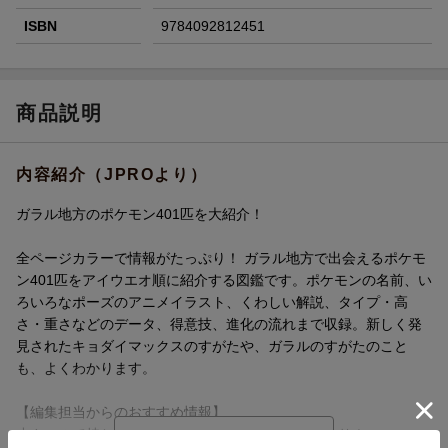
ISBN
9784092812451
商品説明
内容紹介（JPROより）
ガラル地方のポケモン401匹を大紹介！
全ページカラーで情報がたっぷり！ ガラル地方で出会えるポケモ
ン401匹をアイウエオ順に紹介する図鑑です。ポケモンの名前、い
ろいろなポーズのアニメイラスト、くわしい解説、タイプ・高
さ・重さなどのデータ、得意技、進化の流れまで収録。新しく発
見されたキョダイマックスのすがたや、ガラルのすがたのこと
も、よくわかります。
【編集担当からのおすすめ情報】
小さいので持ち運びしやすく、お出かけにもぴったり！