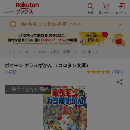
メニュー
熊本地震による配送の影響について
トップ
本
絵本・児童書・図鑑
その他
ポケモン ガラルずかん （コロタン文庫）
小学館
（
33
件）
ご注文できない商品