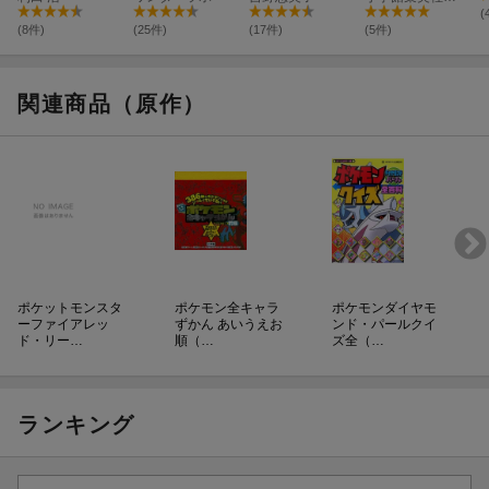
べる図鑑
す！プログラミ
(
ング
(8件)
(25件)
(17件)
(5件)
関連商品（原作）
ポケットモンスタ
ポケモン全キャラ
ポケモンダイヤモ
ーファイアレッ
ずかん あいうえお
ンド・パールクイ
ド・リー…
順（…
ズ全（…
ランキング