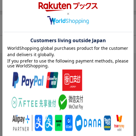
辞書のように使って、ポケモンを名前から調べることができま
す。
楽しみながら自然にカタカナを覚えたり、文章を読む練習になっ
たりします。
商品レビュー（33件）
4.56
総合評価：
ブックスのレビュー（32件）
投稿日：2023年07月22日
5
評価：
購入者さん
(無題)
上の子用に買ったけど、下の子の方が気に入ったようで、ペラペラ
めくってはお気に入りのポケモンの名前を言ってくれます笑
1歳でも扱いやすいようです^ ^