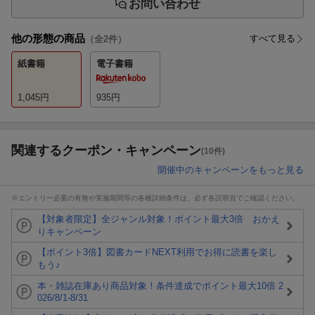
お問い合わせ
他の形態の商品
すべて見る
（全
2
件）
紙書籍
電子書籍
1,045
円
935
円
関連するクーポン・キャンペーン
(10件)
開催中のキャンペーンをもっと見る
※エントリー必要の有無や実施期間等の各種詳細条件は、必ず各説明頁でご確認ください。
【対象者限定】全ジャンル対象！ポイント最大3倍 おかえ
りキャンペーン
【ポイント3倍】図書カードNEXT利用でお得に読書を楽し
もう♪
本・雑誌在庫あり商品対象！条件達成でポイント最大10倍 2
026/8/1-8/31