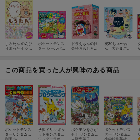
しろたん のんび
ポケットモンス
ドラえもんの社
祝30しゅ〜ね
りまったり シー
ター シールパズ
会科おもしろ攻
ん！大たまごっ
ルブック
ルブック ピカチ
略 日本の歴史 全
ちぼん
ュウといっしょ
4巻セット
編
この商品を買った人が興味のある商品
ポケットモンス
学習ドリル ポケ
ポケモンをさが
ポケットモンス
ターサン＆ムー
ットモンスター
せ！ サン＆ムー
ター サン＆ムー
ン ポケモンくら
利田 浩一
思考力をのば
ワンダーラボ
ン
吉野恵美子
ン だいずかん
小学館集英社プロダクション