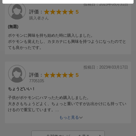
投稿日：2023年05月31日
5
評価：
購入者さん
(無題)
ポケモンに興味を持ち始めた時に購入しました。
ポケモンも覚えたし、カタカナにも興味を持つようになったのでと
ても良かったです。
投稿日：2023年03月17日
5
評価：
7705105
ちょうどいい！
子供がポケモンにハマったため購入しました。
大きさもちょうどよく、ちょっと重いですがお出かけにも持ってい
けるので重宝しています。
最新版の図鑑も購入を検討中です。
もっと見る
よい買い物でした。