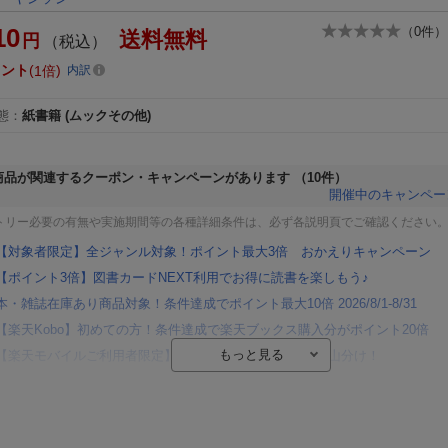
10
（
0
件）
送料無料
円
（税込）
イント
1倍
内訳
態
：
紙書籍
(ムックその他)
商品が関連するクーポン・キャンペーンがあります
（10件）
開催中のキャンペー
トリー必要の有無や実施期間等の各種詳細条件は、必ず各説明頁でご確認ください
【対象者限定】全ジャンル対象！ポイント最大3倍 おかえりキャンペーン
【ポイント3倍】図書カードNEXT利用でお得に読書を楽しもう♪
本・雑誌在庫あり商品対象！条件達成でポイント最大10倍 2026/8/1-8/31
【楽天Kobo】初めての方！条件達成で楽天ブックス購入分がポイント20倍
【楽天モバイルご利用者限定】条件達成で100万ポイント山分け！
【Rakuten Fashion×楽天ブックス】条件達成で10万ポイント山分け
【スタンプカード】楽天ポイントもらえる＆抽選で豪華景品が当たる！
楽天モバイル紹介キャンペーンの拡散で300円OFFクーポン進呈