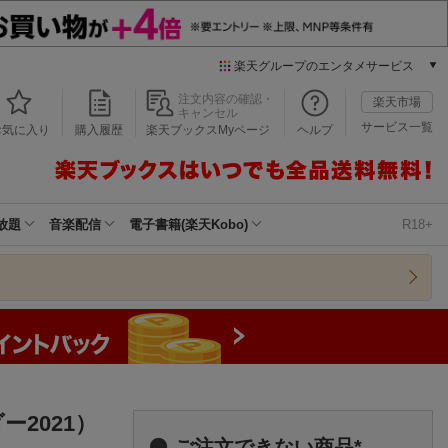
楽天グループのエンタメサービス
本/ゲーム/CD/DVD
注文内容の確認・
楽天市場
キャンセル
楽天ブックス
サービス一覧
お気に入り
購入履歴
楽天ブックスMyページ
ヘルプ
電子書籍
楽天Kobo
雑誌読み放題
楽天マガジン
放題
音楽配信
電子書籍(楽天Kobo)
R18+
音楽配信
楽天ミュージック
動画配信
楽天TV
動画配信ガイド
Rakuten PLAY
無料テレビ
Rチャンネル
2021）
チケット
ご注文できない商品*