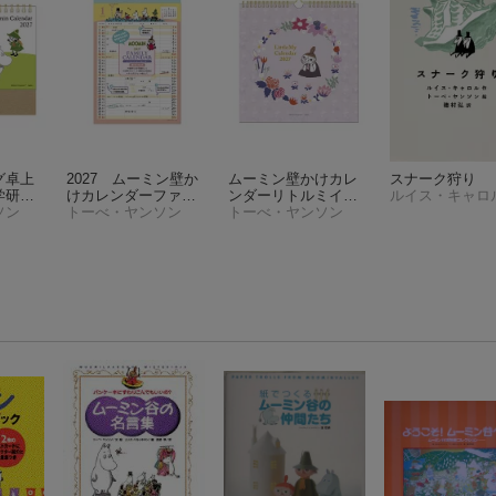
グ卓上
2027 ムーミン壁か
ムーミン壁かけカレ
スナーク狩り
学研カ
けカレンダーファミ
ンダーリトルミイ
ルイス・キャロ
）
ソン
リータイプ
トーべ・ヤンソン
（学研カ
（学研カレンダー202
トーべ・ヤンソン
レンダー2027）
7）