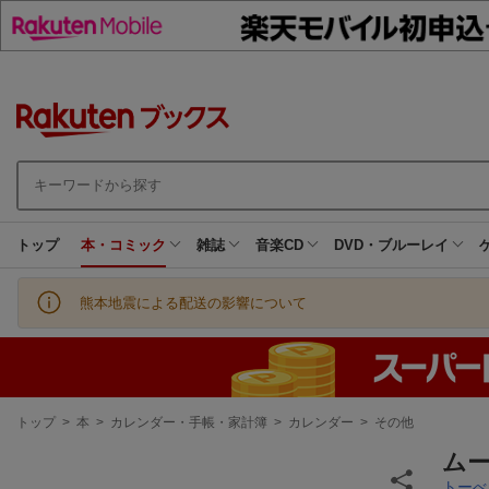
トップ
本・コミック
雑誌
音楽CD
DVD・ブルーレイ
熊本地震による配送の影響について
現
トップ
>
本
>
カレンダー・手帳・家計簿
>
カレンダー
>
その他
在
地
ムー
トーべ