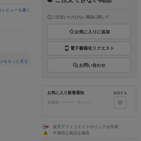
楽天チケット
エンタメニュース
|
レビューを書く
推し楽
ご注文いただけない商品に関して
電子書籍化リクエスト
ンをもっと見る
お問い合わせ
。
お気に入り新着通知
追加する
未追加：
トーべ・ヤンソン
楽天アフィリエイトのリンクを作成
不適切な商品を報告