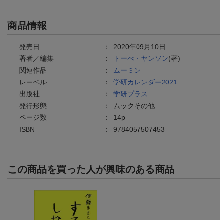
商品情報
発売日
：
2020年09月10日
著者／編集
：
トーべ・ヤンソン
(著)
関連作品
：
ムーミン
レーベル
：
学研カレンダー2021
出版社
：
学研プラス
発行形態
：
ムックその他
ページ数
：
14p
ISBN
：
9784057507453
この商品を買った人が興味のある商品