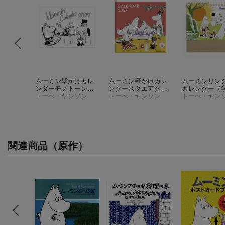
かけカレ
ムーミン壁かけカレ
ムーミン壁かけカレ
ムーミンリン
トルミイ
ンダーモノトーン
ンダースクエアタイ
カレンダー
（
ダー202
ンソン
（学研カレンダー202
トーべ・ヤンソン
プ
トーべ・ヤンソン
（学研カレンダー2
レンダー2027
トーべ・ヤン
7）
027）
関連商品（原作）