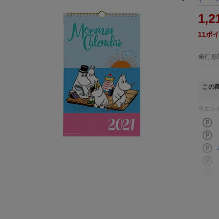
1,2
11
ポ
発行形
この
※エン