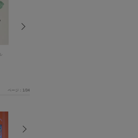
ムーミン壁かけカレ
ムーミンリング卓上
ムーミン卓上カレ
ル
ンダー ファミリー
カレンダー
（学研カ
ダー ムーミン
（
タイプ
トーべ・ヤンソン
（学研カレン
レンダー2023）
トーべ・ヤンソン
研カレンダー202
トーべ・ヤンソン
ダー2024）
ページ：1/34