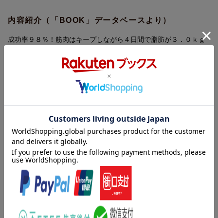
内容紹介（「BOOK」データベースより）
成功率９８％！筋肉はキープしながら４日間で脂肪が３．０ｋｇ
減！薬をすすめない薬剤師が教える究極の楽やせファスティン
グ。
目次（「BOOK」データベースより）
１章 代謝が悪い＝やせにくい体になっていませんか？／２章
ファスティングで理想の自分になろう／３章 ファスティングに
チャレンジ！／４章 ライフスタイルに合わせたファスティング
方法／５章 ファスティング後の過ごし方／オプティマム・ファ
スティング体験レポート
著者情報（「BOOK」データベースより）
坂田武士（サカタタケシ）
一般社団法人日本予防医学マイスター協会代表理事。薬剤師。予