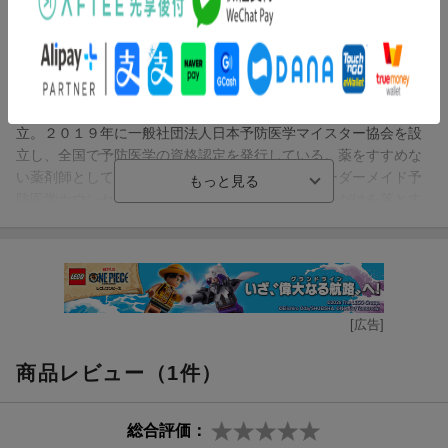
防医学マイスター。オプティマムファスティングマイスター。予
防医学士。スポーツファーマシスト。株式会社サムライフ代表取
締役。昭和大学薬学部薬学科を卒業後、薬剤師免許を取得。大手
製薬会社に６年間勤務後、特別養護老人ホームの施設長を４年務
める。医療と介護の現場に１０年携わる中で予防医学やエイジン
グケアの重要性を感じ、２００９年に株式会社サムライフを設
立。２０１９年に一般社団法人日本予防医学マイスター協会を設
立し、全国で予防医学の資格認定を発行している。薬をすすめな
い薬剤師として、これまで１万人以上に独自のオーダーメイド予
防医学カウンセリングを行う。筋肉を維持して脂肪だけを落とす
「オプティマムファスティング」は、健康・美容業界のプロの間
で口コミで広がり、便秘外来や整形外科のクリニックやエステサ
ロン、プロスポーツ選手などにも取り入れられている。この方法
を記した著書『４日間で脂肪だけをキレイに落とす本』（学研プ
ラス）が好評を博す
[広告]
梅屋敷ミタ（ウメヤシキミタ）
商品レビュー（1件）
子ども向けの学習マンガから大人向けの参考書まで、広くマンガ
の執筆にかかわる。代表作に『学研まんがＮＥＷ日本の伝記 伊
達政宗』など、著書多数（本データはこの書籍が刊行された当時
総合評価：
に掲載されていたものです）