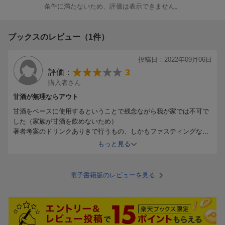
条件に満たないため、評価は表示できません。
ブックスのレビュー（1件）
投稿日：2022年09月06日
3
評価：
購入者さん
甘酒が無理ならアウト
甘酒をベースに使用するということで残念ながら我が家では不可で
した（家族が甘酒を飲めないため）
著者考案のドリンクありきで行うもの、しかもファスティングなの
で、そのドリンクが不可となるとどうにもならず。
もっと見る
甘酒が飲める方ならいいのでしょうね。
残念です。
電子書籍版のレビューを見る