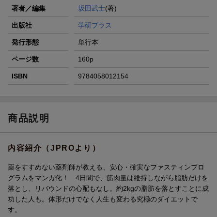
著者／編集
坂田武士
(著)
出版社
学研プラス
発行形態
単行本
ページ数
160p
ISBN
9784058012154
商品説明
内容紹介（JPROより）
薬をすすめない薬剤師が教える、安心・確実なファスティンプロ
グラムをマンガ化！ 4日間で、筋肉量は維持しながら脂肪だけを
落とし、リバウンドの心配もなし。約2kgの脂肪を落とすことに成
功した人も。体形だけでなく人生も変わる究極のダイエットで
す。