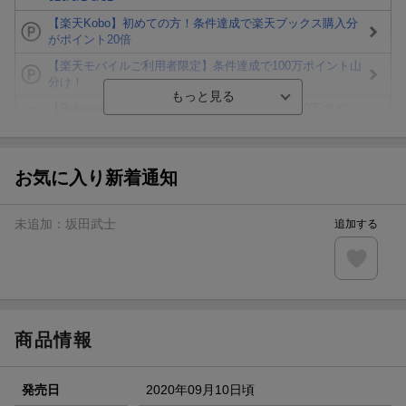
【楽天Kobo】初めての方！条件達成で楽天ブックス購入分
がポイント20倍
【楽天モバイルご利用者限定】条件達成で100万ポイント山
分け！
【Rakuten Fashion×楽天ブックス】条件達成で10万ポイン
ト山分け
【スタンプカード】楽天ポイントもらえる＆抽選で豪華景品
が当たる！
お気に入り新着通知
楽天モバイル紹介キャンペーンの拡散で300円OFFクーポン
進呈
未追加：
坂田武士
追加する
条件達成で楽天限定・宝塚歌劇 宙組貸切公演ペアチケット
が当たる
エントリー＆条件達成で『鬼滅の刃』オリジナルきんちゃく
袋が当たる！
商品情報
発売日
2020年09月10日頃