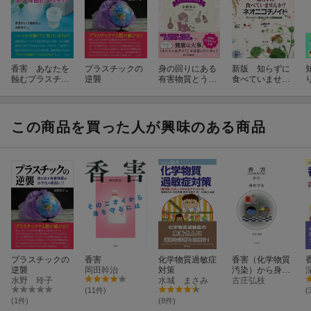
香害 あなたを
プラスチックの
身の回りにある
新版 知らずに
蝕むプラスチッ
逆襲
有害物質とうま
食べていません
ク
く付き合いたい
か？ ネオニコチ
です！
ノイド
この商品を買った人が興味のある商品
プラスチックの
香害
化学物質過敏症
香害（化学物質
逆襲
岡田幹治
対策
汚染）から身を
水野 玲子
水城 まさみ
守る
古庄弘枝
(11件)
(
(1件)
(8件)