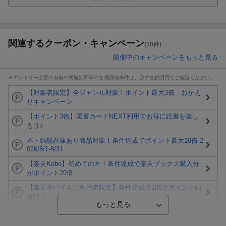
関連するクーポン・キャンペーン
(10件)
開催中のキャンペーンをもっと見る
※エントリー必要の有無や実施期間等の各種詳細条件は、必ず各説明頁でご確認ください。
【対象者限定】全ジャンル対象！ポイント最大3倍 おかえ
りキャンペーン
【ポイント3倍】図書カードNEXT利用でお得に読書を楽し
もう♪
本・雑誌在庫あり商品対象！条件達成でポイント最大10倍 2
026/8/1-8/31
【楽天Kobo】初めての方！条件達成で楽天ブックス購入分
がポイント20倍
【楽天モバイルご利用者限定】条件達成で100万ポイント山
分け！
【Rakuten Fashion×楽天ブックス】条件達成で10万ポイン
ト山分け