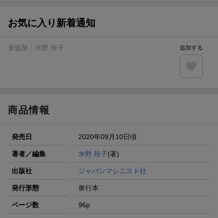
【スタンプカード】楽天ポイントもらえる＆抽選で豪華景品
が当たる！
お気に入り新着通知
エントリー＆3,000円以上購入で無料データSIM（3GB/月プ
ラン）が当たる！
未追加：
水野 玲子
追加する
楽天モバイル紹介キャンペーンの拡散で300円OFFクーポン
進呈
条件達成で楽天限定・宝塚歌劇 宙組貸切公演ペアチケット
が当たる
商品情報
発売日
2020年09月10日頃
著者／編集
水野 玲子
(著)
出版社
ジャパンマシニスト社
発行形態
単行本
ページ数
96p