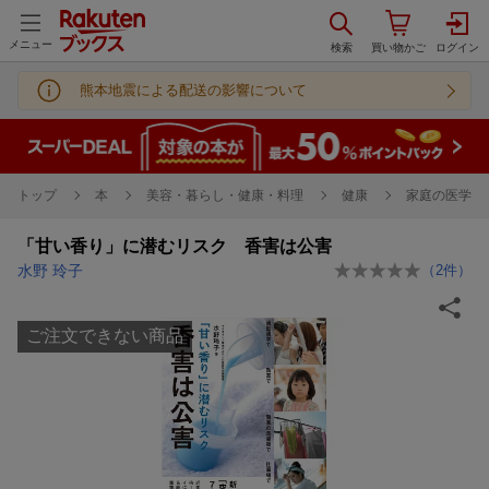
メニュー
熊本地震による配送の影響について
トップ
本
美容・暮らし・健康・料理
健康
家庭の医学
「甘い香り」に潜むリスク 香害は公害
水野 玲子
（
2
件）
ご注文できない商品