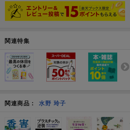
新たな空気公害 「香害」から家族を守るために
関連特集
関連商品
：
水野 玲子