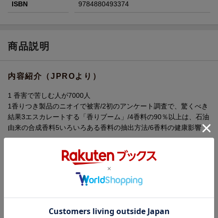
ISBN
9784880493374
商品説明
内容紹介（JPROより）
1 香害で苦しむ人が7000人
1香りつき製品のニオイで被害/2初のアンケート調査で、驚くべき
結果3エスカレートする「香りブーム」/4香料の90％以上は、石油
由来の合成香料5いろいろある香料の抽出方法/6香料の健康影響
2 柔軟剤と香り・消臭カプセル
1柔軟剤には、何が入っている？/2米環境保護庁が公表したこと3
香り・消臭商品の新技術「マイクロカプセル」/4マイクロカプセ
ルは人体を汚染！5マイクロカプセルの80%は河川に/6ワイシャツ
のクリーニング、切手や絵本にも
3 甘い香りに潜むリスク