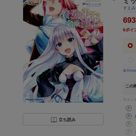
ミ
すえみ
693
6
ポイ
楽天Ko
この
※エン
立ち読み