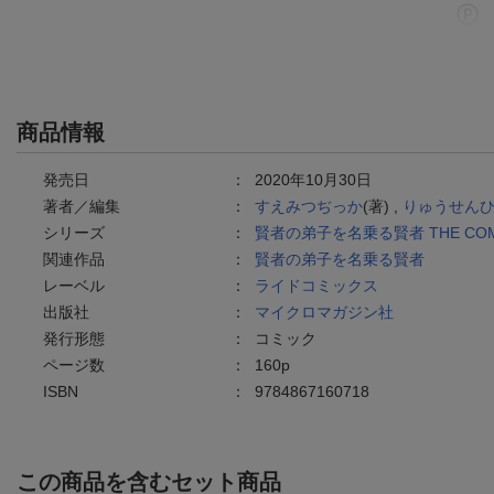
商品情報
発売日
：
2020年10月30日
著者／編集
：
すえみつぢっか
(著) ,
りゅうせん
シリーズ
：
賢者の弟子を名乗る賢者 THE COM
関連作品
：
賢者の弟子を名乗る賢者
レーベル
：
ライドコミックス
出版社
：
マイクロマガジン社
発行形態
：
コミック
ページ数
：
160p
ISBN
：
9784867160718
この商品を含むセット商品