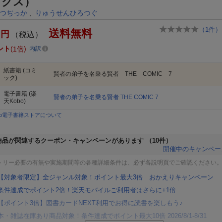
ックス）
つぢっか
,
りゅうせんひろつぐ
（
1
件）
送料無料
円
（税込）
ント
1倍
内訳
紙書籍
(コミ
賢者の弟子を名乗る賢者 THE COMIC 7
ック)
電子書籍
(楽
賢者の弟子を名乗る賢者 THE COMIC 7
天Kobo)
bo電子書籍ストアについて
商品が関連するクーポン・キャンペーンがあります
（10件）
開催中のキャンペー
トリー必要の有無や実施期間等の各種詳細条件は、必ず各説明頁でご確認ください
【対象者限定】全ジャンル対象！ポイント最大3倍 おかえりキャンペーン
条件達成でポイント2倍！楽天モバイルご利用者はさらに+1倍
【ポイント3倍】図書カードNEXT利用でお得に読書を楽しもう♪
本・雑誌在庫あり商品対象！条件達成でポイント最大10倍 2026/8/1-8/31