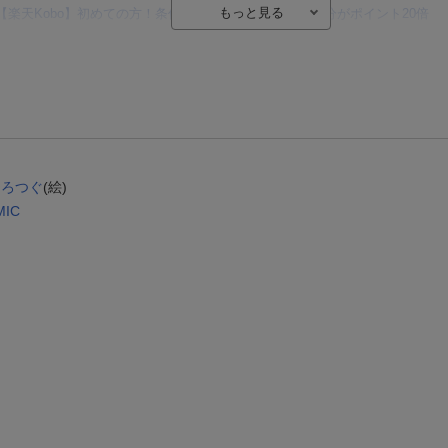
【楽天Kobo】初めての方！条件達成で楽天ブックス購入分がポイント20倍
【楽天モバイルご利用者限定】条件達成で100万ポイント山分け！
【Rakuten Fashion×楽天ブックス】条件達成で10万ポイント山分け
【スタンプカード】楽天ポイントもらえる＆抽選で豪華景品が当たる！
エントリー＆3,000円以上購入で無料データSIM（3GB/月プラン）が当たる！
楽天モバイル紹介キャンペーンの拡散で300円OFFクーポン進呈
ひろつぐ
(絵)
IC