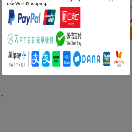
2020年01月30日発売
／ マイクロマガジン社
693
円
(
2,
合計
3点とも買い物
に