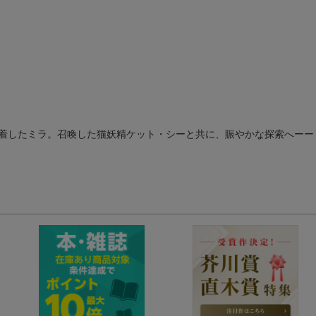
着したミラ。召喚した猫妖精ケット・シーと共に、賑やかな探索へーー