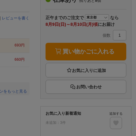
残りあと
8
個
楽天チケット
エンタメニュース
推し楽
正午まで
のご注文で
なら
|
レビューを書く
8月9日(日)～8月10日(月)頃
にお届け
個数
693
円
買い物かごに入れる
660
円
お問い合わせ
ンをもっと見る
。
お気に入り新着通知
追加する
未追加：
3
件