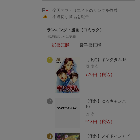
楽天アフィリエイトのリンクを作成
不適切な商品を報告
ランキング：漫画（コミック）
※1時間ごとに更新
紙書籍版
電子書籍版
【予約】キングダム 80
1
原 泰久
770円（税込）
【予約】ゆるキャン△
2
19
あfろ
913円（税込）
【予約】メイドインアビ
3