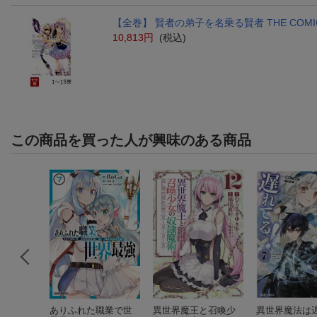
【全巻】 賢者の弟子を名乗る賢者 THE COMIC
10,813円
(税込)
この商品を買った人が興味のある商品
の冒険者
ありふれた職業で世
異世界魔王と召喚少
異世界魔法は