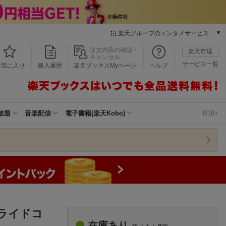
楽天グループのエンタメサービス
本/ゲーム/CD/DVD
注文内容の確認・
楽天市場
キャンセル
楽天ブックス
サービス一覧
お気に入り
購入履歴
楽天ブックスMyページ
ヘルプ
電子書籍
楽天Kobo
雑誌読み放題
楽天マガジン
放題
音楽配信
電子書籍(楽天Kobo)
R18+
音楽配信
楽天ミュージック
動画配信
楽天TV
動画配信ガイド
Rakuten PLAY
無料テレビ
Rチャンネル
（ライドコ
チケット
在庫あり