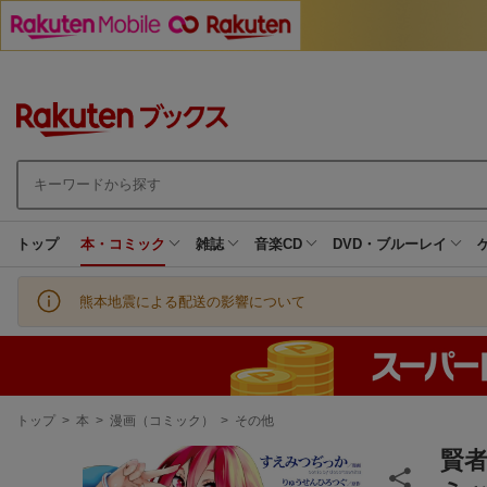
トップ
本・コミック
雑誌
音楽CD
DVD・ブルーレイ
熊本地震による配送の影響について
現
トップ
>
本
>
漫画（コミック）
>
その他
在
地
賢者