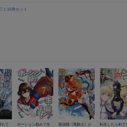
 1-15巻セット
遅れて
ポーション頼みで生
最強職《竜騎士》か
転生したら剣で