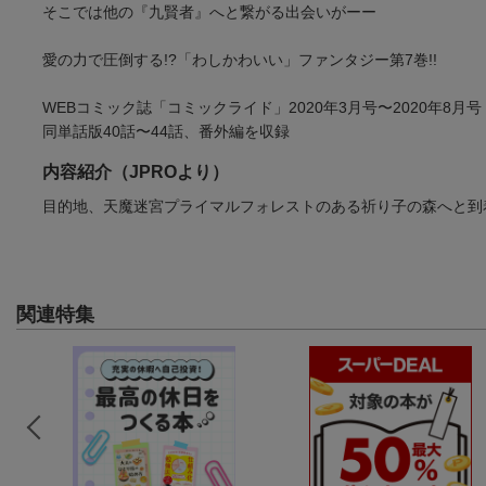
そこでは他の『九賢者』へと繋がる出会いがーー
愛の力で圧倒する!?「わしかわいい」ファンタジー第7巻!!
WEBコミック誌「コミックライド」2020年3月号〜2020年8月号
同単話版40話〜44話、番外編を収録
内容紹介（JPROより）
目的地、天魔迷宮プライマルフォレストのある祈り子の森へと到
関連特集