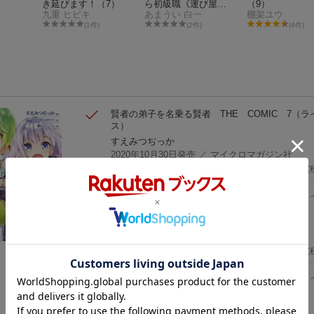
き延びます！（7）
ら初級職《運び屋》
（9）
九重 ヒビキ
になったのに、なぜ
あまうい 白一
棚架ユウ
か勇者達から頼られ
(1件)
(2件)
(4件)
てます＠comic（6）
賢者の弟子を名乗る賢者 THE COMIC 7
（ラ
ス）
すえみつぢっか
2020年10月30日発売
／ マイクロマガジン社
693
円
(
賢者の弟子を名乗る賢者 THE COMIC 8
（ラ
ス）
すえみつぢっか
2021年05月28日発売
／ マイクロマガジン社
693
円
(
賢者の弟子を名乗る賢者 THE COMIC 6
（ラ
ス）
すえみつぢっか