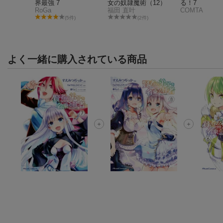
界最強 7
女の奴隷魔術（12）
る！7
RoGa
福田 直叶
COMTA
件)
(5件)
(2件)
よく一緒に購入されている商品