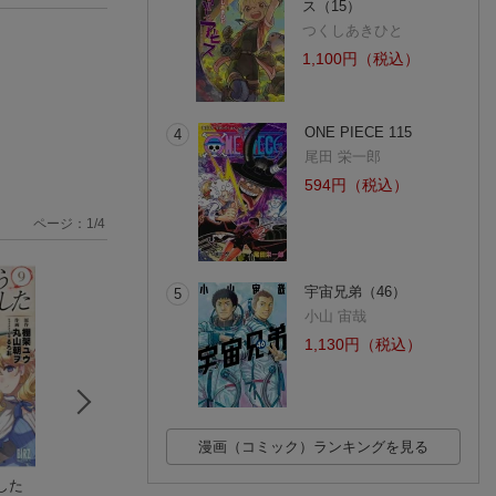
ス（15）
つくしあきひと
1,100円（税込）
ONE PIECE 115
4
尾田 栄一郎
594円（税込）
ページ：
1
/
4
宇宙兄弟（46）
5
小山 宙哉
1,130円（税込）
漫画（コミック）ランキングを見る
した
デスマーチからはじ
二度目の人生を異世
ここは俺に任せて