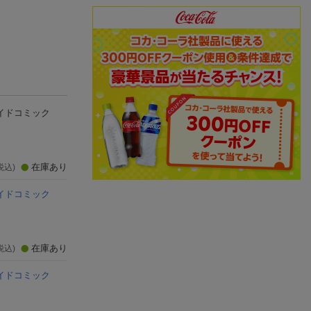
まる異世界狂想曲11
界で 8
に行けと言ってか
あやめぐむ
安房さとる
0年がたったら伝
えぞぎんぎつね
なっていた。（5
(3件)
(3件)
(3件)
イドコミック
在庫あり
税込)
イドコミック
在庫あり
税込)
イドコミック