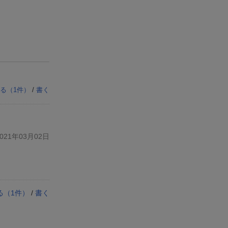
る（
1
件）
/
書く
21年03月02日
る（
1
件）
/
書く