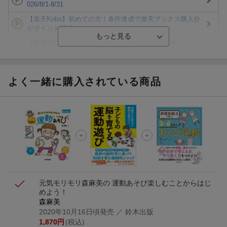
026/8/1-8/31
【楽天Kobo】初めての方！条件達成で楽天ブックス購入分
がポイント20倍
【楽天モバイルご利用者限定】条件達成で100万ポイント山
分け！
【Rakuten Fashion×楽天ブックス】条件達成で10万ポイン
ト山分け
よく一緒に購入されている商品
【スタンプカード】楽天ポイントもらえる＆抽選で豪華景品
が当たる！
楽天モバイル紹介キャンペーンの拡散で300円OFFクーポン
進呈
条件達成で楽天限定・宝塚歌劇 宙組貸切公演ペアチケット
が当たる
元気モリモリ森麻美の 運動あそび
楽しむことからはじ
めよう！
森麻美
2020年10月16日頃発売
／ 鈴木出版
1,870
円
(税込)