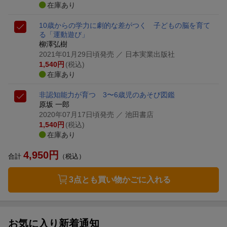
在庫あり
10歳からの学力に劇的な差がつく 子どもの脳を育て
る「運動遊び」
柳澤弘樹
2021年01月29日頃発売
／ 日本実業出版社
1,540
円
(税込)
在庫あり
非認知能力が育つ 3〜6歳児のあそび図鑑
原坂 一郎
2020年07月17日頃発売
／ 池田書店
1,540
円
(税込)
在庫あり
4,950
円
合計
（税込）
3点とも買い物かごに入れる
お気に入り新着通知