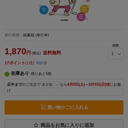
発行形態
：
紙書籍
(単行本)
個数
1,870
円
送料無料
(税込)
17
ポイント
1倍
内訳
在庫あり
残りあと
5
個
正午まで
のご注文で
なら
8月8日(土)～8月9日(日)頃
にお届
け
買い物かごに入れる
商品をお気に入りに追加