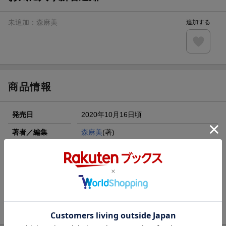
未追加：
森麻美
追加する
商品情報
発売日
2020年10月16日頃
著者／編集
森麻美
(著)
出版社
鈴木出版
発行形態
単行本
ページ数
128p
ISBN
9784790272731