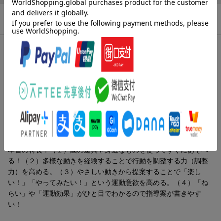
商品説明
内容紹介（JPROより）
乳幼児期は運動機能の土台作りの時期。この時期に全身をまんべ
んなく動かし、多様な動きが経験できる環境づくりが大切です。
本書ではマット・鉄棒・なわ・ボール・巧技台など、園にある遊
具を活用したあそびを提案します。
内容紹介（「BOOK」データベースより）
本書の特長：（１）園の遊具や身近なものを使ってすぐにあそべ
る！（２）多様な動きを経験することで行動を調整する力（調整
力）を高める。（３）やさしい動きから提案することで「楽し
い！」「やってみたい！」という運動意欲を高める。（４）「ね
らい」や「運動効果」がひと目でわかるので指導案が書きやす
い！