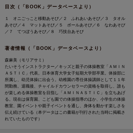
目次（「BOOK」データベースより）
１ オニごっこと移動あそび／２ ふれあいあそび／３ タオル
あそび／４ マットあそび／５ ボールあそび／６ なわあそび
／７ てつぼうあそび／８ 巧技台あそび
著者情報（「BOOK」データベースより）
森麻美（モリアサミ）
たいそうインストラクター／キッズと親子の体操教室「ＡＭＩＮ
ＡＳＴＩＣ」代表。日本体育大学女子短期大学部卒業。体操部に
所属し、幼児体操に出会う。幼稚園の専任体操講師として１１年
間勤務。退職後、チャイルドカウンセラーの資格を取得し、誰も
が楽しめる体操教室を目指し「ＡＭＩＮＡＳＴＩＣ」を立ちあげ
る。現在は保育園、こども園での体操指導のほか、小学生の体操
教室、園イベントや親子イベントを通し、身体を動かす楽しさを
伝え続けている（本データはこの書籍が刊行された当時に掲載さ
れていたものです）