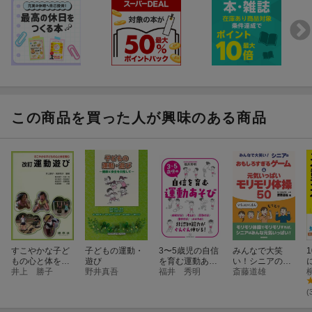
この商品を買った人が興味のある商品
すこやかな子ど
子どもの運動・
3〜5歳児の自信
みんなで大笑
もの心と体を育
遊び
を育む運動あそ
い！シニアのお
む 改訂 運動
井上 勝子
野井真吾
び
福井 秀明
もしろすぎるゲ
斎藤道雄
遊び
ーム＆元気いっ
ぱいモリモリ体
(
操50