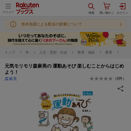
メニュー
熊本地震による配送の影響について
トップ
本
人文・思想・社会
教育・福祉
教育
元気モリモリ森麻美の 運動あそび 楽しむことからはじめ
よう！
森麻美
（
0
件）