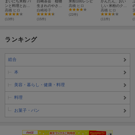
まいにち米粉 パ
白崎茶会 植物
米粉100レシピ
かんたん、おい
ンと料理とお菓
生まれのやさし
高橋 ヒロ
しい 米粉のクッ
子
高橋 ヒロ
いお菓子〜卵、
白崎裕子
キー
高橋 ヒロ
小麦粉、乳製品
(22件)
を使わないかろ
(13件)
(15件)
(11件)
(
やかなおいしさ
ランキング
総合
本
美容・暮らし・健康・料理
料理
お菓子・パン