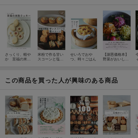
さっくり、軽や
米粉で作る甘い
せいろでおや
【謝恩価格本】
か 至福の米粉
スコーンと塩ス
つ、時々ごはん
野菜がおいし
クッキー
コーン
い 作りやす
い ヴィーガン
ごはん
この商品を買った人が興味のある商品