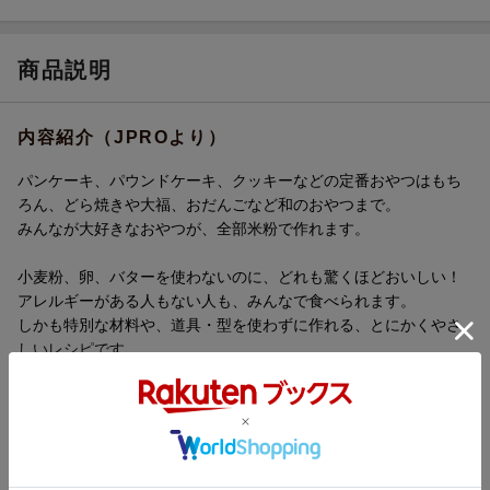
商品説明
内容紹介（JPROより）
パンケーキ、パウンドケーキ、クッキーなどの定番おやつはもち
ろん、どら焼きや大福、おだんごなど和のおやつまで。
みんなが大好きなおやつが、全部米粉で作れます。
小麦粉、卵、バターを使わないのに、どれも驚くほどおいしい！
アレルギーがある人もない人も、みんなで食べられます。
しかも特別な材料や、道具・型を使わずに作れる、とにかくやさ
しいレシピです。
米粉は、混ぜすぎても失敗がなく、小麦粉よりも扱いが簡単で
す。材料は、できるだけ国産のもの、オーガニックのもの、添加
物が入っていないものを使っています。