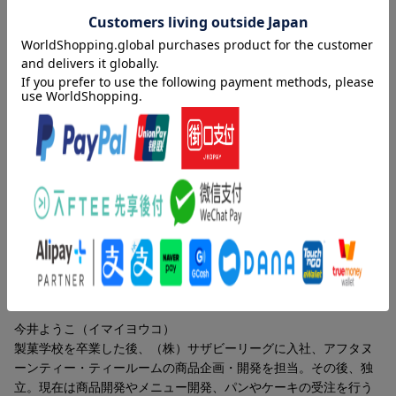
※豆乳、豆腐などの大豆製品、アーモンドパウダーなどのナッツ
内容紹介（「BOOK」データベースより）
類は使用しています。
混ぜすぎても失敗ナシ、粉はふるわなくてＯＫ。特別な道具はい
らない、材料少なめで気軽に作れる。からだにも、とってもやさ
しいお菓子のレシピ。
目次（「BOOK」データベースより）
ブルーベリーパンケーキ／デラックスパンケーキ／パンケーキの
トライフル／バナナとポピーシードの蒸しケーキ／にんじんの蒸
しケーキ／ピスタチオとハーブの蒸しケーキ／豆腐のリングドー
ナツ／メープルバニラプリン／ピーナッツプリン／豆乳ヨーグル
トレモンムース〔ほか〕
著者情報（「BOOK」データベースより）
今井ようこ（イマイヨウコ）
製菓学校を卒業した後、（株）サザビーリーグに入社、アフタヌ
ーンティー・ティールームの商品企画・開発を担当。その後、独
立。現在は商品開発やメニュー開発、パンやケーキの受注を行う