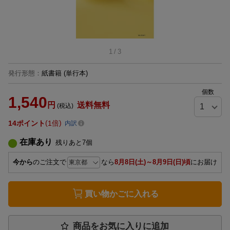
1
/
3
発行形態
：
紙書籍
(単行本)
個数
1,540
円
送料無料
(税込)
14
ポイント
1倍
内訳
在庫あり
残りあと
7
個
今から
のご注文で
なら
8月8日(土)～8月9日(日)頃
にお届け
買い物かごに入れる
商品をお気に入りに追加