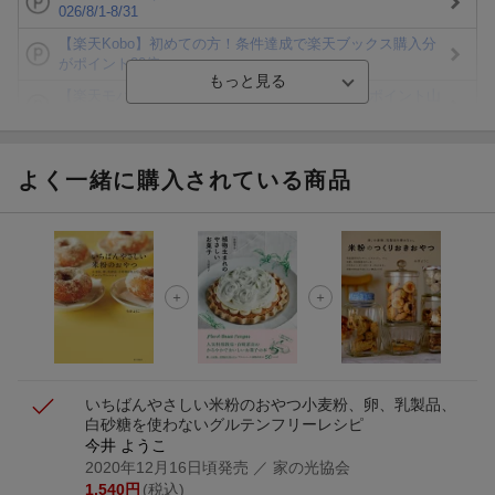
026/8/1-8/31
【楽天Kobo】初めての方！条件達成で楽天ブックス購入分
がポイント20倍
【楽天モバイルご利用者限定】条件達成で100万ポイント山
分け！
【Rakuten Fashion×楽天ブックス】条件達成で10万ポイン
ト山分け
よく一緒に購入されている商品
【スタンプカード】楽天ポイントもらえる＆抽選で豪華景品
が当たる！
楽天モバイル紹介キャンペーンの拡散で300円OFFクーポン
進呈
条件達成で楽天限定・宝塚歌劇 宙組貸切公演ペアチケット
が当たる
いちばんやさしい米粉のおやつ
小麦粉、卵、乳製品、
白砂糖を使わないグルテンフリーレシピ
今井 ようこ
2020年12月16日頃発売
／ 家の光協会
1,540
円
(税込)