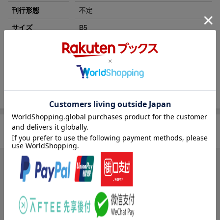
条件達成で楽天限定・宝塚歌劇 宙組貸切公演ペアチケット
刊行形態
不定
が当たる
サイズ
B5
楽天ブックス雑誌
02816
コード
JAN
4910028161200
バックナンバー
この雑誌の他の号を見る
商品レビュー
まだレビューがありません。