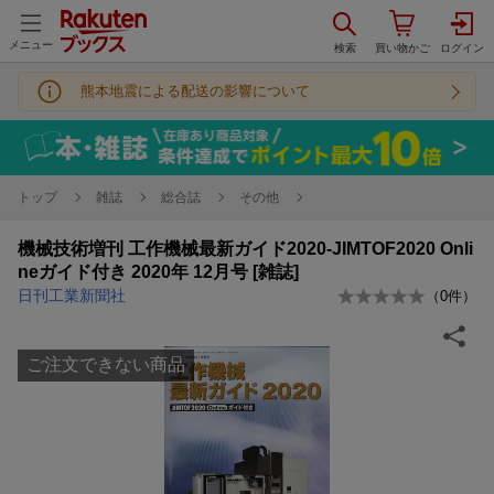
メニュー
熊本地震による配送の影響について
トップ
雑誌
総合誌
その他
機械技術増刊 工作機械最新ガイド2020-JIMTOF2020 Onli
neガイド付き 2020年 12月号 [雑誌]
日刊工業新聞社
（
0
件）
ご注文できない商品