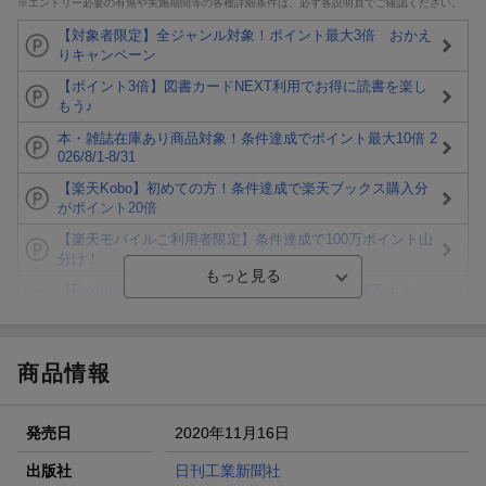
※エントリー必要の有無や実施期間等の各種詳細条件は、必ず各説明頁でご確認ください。
【対象者限定】全ジャンル対象！ポイント最大3倍 おかえ
りキャンペーン
【ポイント3倍】図書カードNEXT利用でお得に読書を楽し
もう♪
本・雑誌在庫あり商品対象！条件達成でポイント最大10倍 2
026/8/1-8/31
【楽天Kobo】初めての方！条件達成で楽天ブックス購入分
がポイント20倍
【楽天モバイルご利用者限定】条件達成で100万ポイント山
分け！
【Rakuten Fashion×楽天ブックス】条件達成で10万ポイン
ト山分け
【スタンプカード】楽天ポイントもらえる＆抽選で豪華景品
が当たる！
商品情報
エントリー＆3,000円以上購入で無料データSIM（3GB/月プ
ラン）が当たる！
発売日
2020年11月16日
楽天モバイル紹介キャンペーンの拡散で300円OFFクーポン
進呈
出版社
日刊工業新聞社