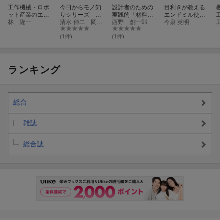
工作機械・ロボ
今日からモノ知
設計者のための
目利きが教える
ット産業のエコ
りシリーズ
実践的「材料加
エンドミル使い
システム
林 隆一
トコトンやさし
清水 伸二 岡部 眞幸 澤 武一 八賀 聡一
工学」 材料と
西野 創一郎
こなしの基本
今泉 英明
い工作機械の本
加工を知らなき
第2版 (B&Tブッ
ゃ設計はできな
(1件)
(1件)
クス)
い
ランキング
総合
雑誌
総合誌