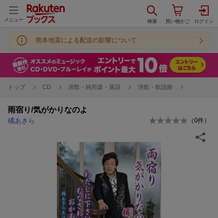
メニュー
熊本地震による配送の影響について
トップ
CD
演歌・純邦楽・落語
演歌・歌謡曲
雨宿り/気がかりなのよ
橘あきら
（
0
件）