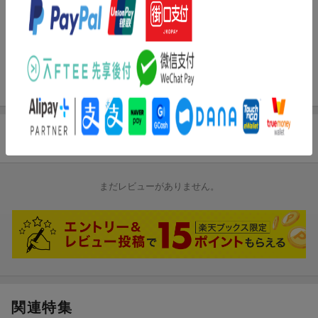
2.
気がかりなのよ
[4:45]
3.
わたしに下さい…
[5:04]
4.
むなさわぎ
[3:59]
5.
おかあさん
[4:44]
6.
雨宿り (オリジナルカラオケ)
[4:54]
7.
気がかりなのよ (オリジナルカラオケ)
[4:45]
8.
わたしに下さい… (オリジナルカラオケ)
[5:04]
商品レビュー
9.
むなさわぎ (オリジナルカラオケ)
[3:59]
10.
おかあさん (オリジナルカラオケ)
[4:44]
11.
雨宿り (女声用オリジナルカラオケ)
[4:53]
まだレビューがありません。
試聴のしかた
関連特集