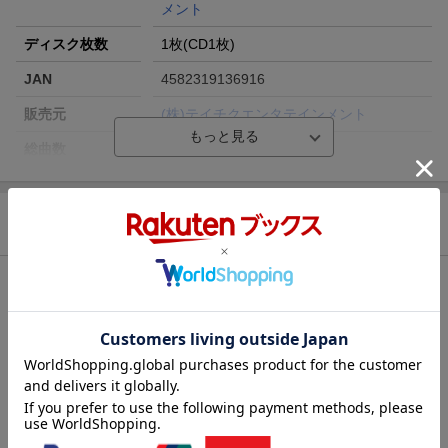
メント
ディスク枚数
1枚(CD1枚)
JAN
4582319136916
販売元
(株)テイチクエンタテインメント
総曲数
11(アルバム)
収録時間
51分51秒
品番
QFCX-1017
商品説明
洋題
AMAYADORI/KIGAKARI NANOYO
収録曲
曲目タイトル：
[Disc1]
『雨宿り/気がかりなのよ』／CD
アーティスト：橘あきら
曲目タイトル：
1.
雨宿り
[4:54]