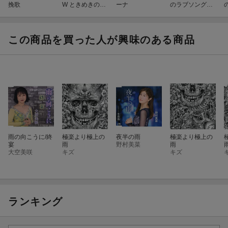
挽歌
W ときめきの中
ーナ
のラブソング〜/
で〜朝よこない
気仙の海漁
で〜/純な道
この商品を買った人が興味のある商品
雨の向こうに/終
極楽より極上の
夜半の雨
極楽より極上の
宴
雨
野村美菜
雨
大空美咲
キズ
キズ
ランキング