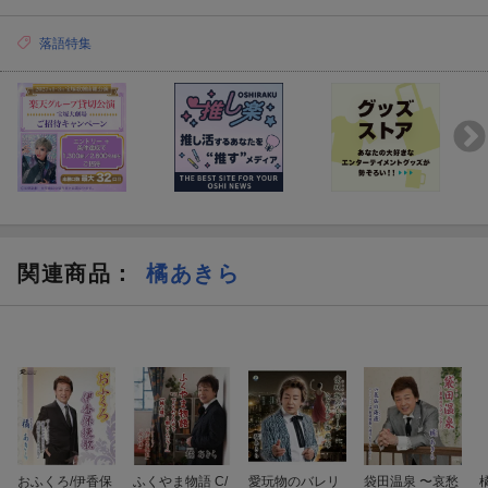
落語特集
関連商品
：
橘あきら
おふくろ/伊香保
ふくやま物語 C/
愛玩物のバレリ
袋田温泉 〜哀愁