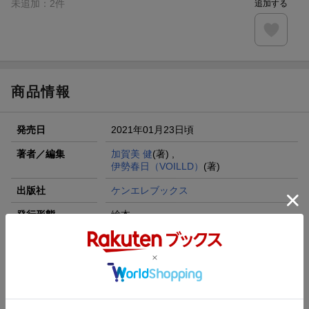
未追加：
2
件
追加する
商品情報
発売日
2021年01月23日頃
著者／編集
加賀美 健
(著) ,
伊勢春日（VOILLD）
(著)
出版社
ケンエレブックス
発行形態
絵本
ページ数
44p
対象年齢
3~5歳
ISBN
9784910315034