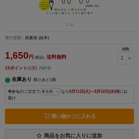
1
/
6
発行形態
：
紙書籍
(絵本)
個数
1,650
円
送料無料
(税込)
15
ポイント
1倍
内訳
在庫あり
残りあと
1
個
今から
のご注文で
なら
8月11日(火)～8月12日(水)頃
にお
届け
買い物かごに入れる
商品をお気に入りに追加