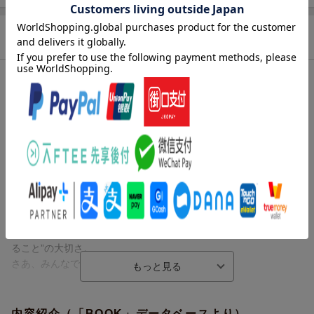
商品説明
内容紹介（JPROより）
リンゴとメガネ、ネコと車、サメと歯ブラシ……、全然ちがうも
のをくっつけてみたらどうなるかな？
代表作「ミルクマン」や「実家帰れ」など、シニカルでジョーク
の効いた作風が国内外で人気の現代美術作家・加賀美健が、ユー
モア溢れる絵と言葉で挑むナンセンス絵本の新境地！
Tシャツとラーメンだって、家と靴下だって、言葉と絵なら何でも
くっつけられるんだ。子供から大人まで、創作意欲を刺激するこ
と間違いなし！ ディスタンスの時代だからこそ伝えたい“つなが
ること”の大切さ。
さあ、みんなで「くっつけてみよう」！！
2014年中目黒に設立されたアートギャラリー・VOILLDによる、
国内外で活躍する多彩なアーティストを幅広い視点でクローズア
内容紹介（「BOOK」データベースより）