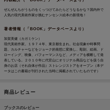
ップしてゆくアートブックシリーズ、記念すべき第一弾。
ぜんぜんちがうものをくっつけてみたらどうなるかな？国内外で
人気の現代美術作家が挑むナンセンス絵本の新境地！
著者情報（「BOOK」データベースより）
加賀美健（カガミケン）
現代美術作家。１９７４年、東京都生まれ。社会現象や時事問
題、カルチャーなどをジョーク的発想に変換し、彫刻、絵画、ド
ローイング、映像、パフォーマンスなど、メディアを横断して発
表している。２０１０年に代官山にオリジナル商品などを扱う自
身のお店（それ自体が作品）ストレンジストアをオープン（本デ
ータはこの書籍が刊行された当時に掲載されていたものです）
商品レビュー
ブックスのレビュー