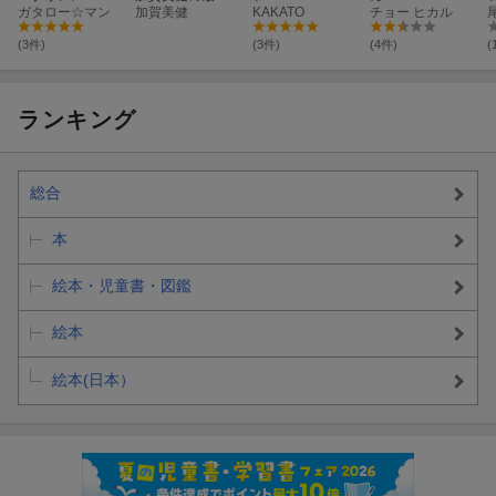
ガタロー☆マン
近、買ったも
加賀美健
KAKATO
チョー ヒカル
の。
(3件)
(3件)
(4件)
(
ランキング
総合
本
絵本・児童書・図鑑
絵本
絵本(日本）