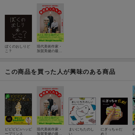
ぼくのおしりど
現代美術作家・
こ？
加賀美健の最
近、買ったも
の。
この商品を買った人が興味のある商品
ピピピピ♪ハッピ
現代美術作家・
まいにちたのし
にぎっちゃだ
ープリンス
加賀美健の最
い
め！