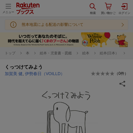
メニュー
熊本地震による配送の影響について
トップ
本
絵本・児童書・図鑑
絵本
絵本(日本）
くっつけてみよう
加賀美 健
,
伊勢春日（VOILLD）
（
0
件）