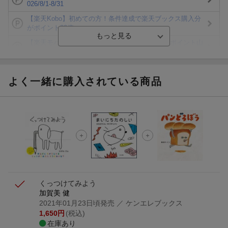
026/8/1-8/31
【楽天Kobo】初めての方！条件達成で楽天ブックス購入分
がポイント20倍
【楽天モバイルご利用者限定】条件達成で100万ポイント山
分け！
【Rakuten Fashion×楽天ブックス】条件達成で10万ポイン
ト山分け
よく一緒に購入されている商品
【スタンプカード】楽天ポイントもらえる＆抽選で豪華景品
が当たる！
エントリー＆3,000円以上購入で無料データSIM（3GB/月プ
ラン）が当たる！
楽天モバイル紹介キャンペーンの拡散で300円OFFクーポン
進呈
くっつけてみよう
加賀美 健
2021年01月23日頃発売
／ ケンエレブックス
1,650
円
(税込)
在庫あり