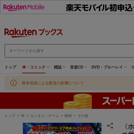
トップ
本・コミック
雑誌
音楽CD
DVD・ブルーレイ
熊本地震による配送の影響について
現
トップ
>
本
>
エンタメ・ゲーム
>
映画
>
その他
在
地
〈