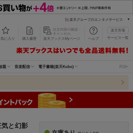
楽天グループのエンタメサービス
本/ゲーム/CD/DVD
注文内容の確認・
楽天市場
キャンセル
楽天ブックス
サービス一覧
お気に入り
購入履歴
楽天ブックスMyページ
ヘルプ
電子書籍
楽天Kobo
雑誌読み放題
楽天マガジン
放題
音楽配信
電子書籍(楽天Kobo)
R18+
音楽配信
楽天ミュージック
動画配信
楽天TV
動画配信ガイド
Rakuten PLAY
無料テレビ
Rチャンネル
狂気と幻影
チケット
在庫あり