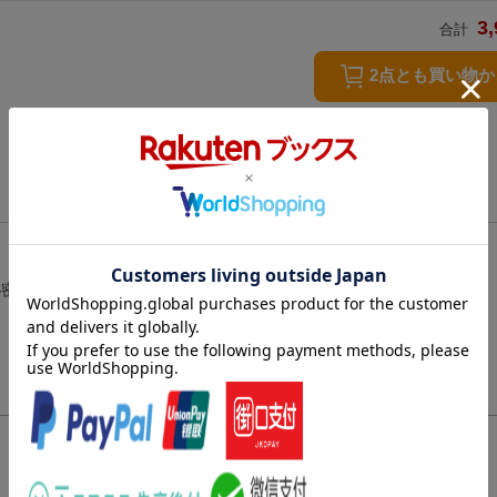
3,
合計
2点とも買い物
の秘密 / レオパルドマン 豹男 / オペラの怪人 / 血に笑ふ男 / 美女と怪物