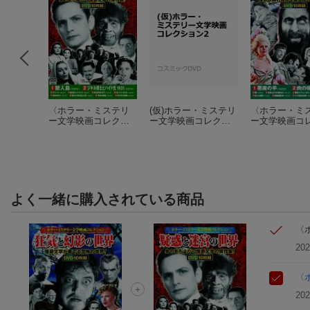
画と巡る
〈ホラー・ミステリ
(仮)ホラー・ミステリ
〈ホラー・ミ
ー文学映画コレクシ
ー文学映画コレクシ
ー文学映画コ
ョン〉疑惑と迷宮の
ョン2
ョン〉 怪奇と
2件)
世界
世界
よく一緒に購入されている商品
〈
20
〈
20