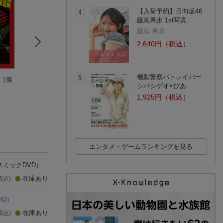
【入荷予約】日向坂46
4
藤嶌果歩 1st写真…
藤嶌 果歩
2,640円（税込）
機動警察パトレイバー
5
 ［復
〈サスペンス映画コ
一度は観たい！名作
〈サスペンス映画
シバシゲオ×ぴあ
レクション〉名優が
映画コレクション
レクション〉名優
演じる愛憎の世界
〈素晴らしき哉、人
演じる不滅の世界
(1件)
1,925円（税込）
生！〉
エンタメ・ゲームランキングを見る
スミックDVD）
在庫あり
税込)
VD）
在庫あり
税込)