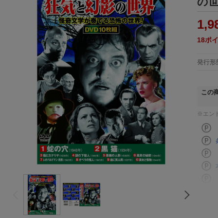
の世
1,9
18
ポ
発行形
この
※エン