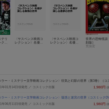
ステリ
〈サスペンス映画コ
〈サスペンス映画コ
世界の恐怖怪談
レクシ
レクション〉名優が
レクション〉名優が
刻版］
幻惑の
演じる無情の世界
演じる悪夢の世界
荒俣宏
ホラー・ミステリー文学映画コレクション〉狂気と幻影の世界（第3巻）
（コ
21年01月14日頃発売
／ コスミック出版
1,980
円
(
ホラー・ミステリー文学映画コレクション〉疑惑と迷宮の世界
（コスミックD
21年06月11日頃発売
／ コスミック出版
1,980
円
(