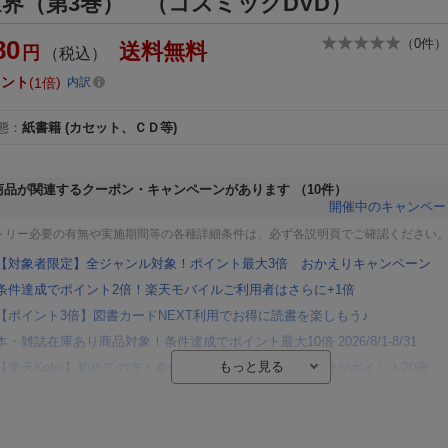
界（第3巻） （コスミックDVD）
80
（
0
件）
送料無料
円
（税込）
イント
1倍
内訳
態
：
紙書籍
(カセット、ＣＤ等)
商品が関連するクーポン・キャンペーンがあります
（10件）
開催中のキャンペー
トリー必要の有無や実施期間等の各種詳細条件は、必ず各説明頁でご確認ください
【対象者限定】全ジャンル対象！ポイント最大3倍 おかえりキャンペーン
条件達成でポイント2倍！楽天モバイルご利用者はさらに+1倍
【ポイント3倍】図書カードNEXT利用でお得に読書を楽しもう♪
本・雑誌在庫あり商品対象！条件達成でポイント最大10倍 2026/8/1-8/31
【楽天Kobo】初めての方！条件達成で楽天ブックス購入分がポイント20倍
【楽天モバイルご利用者限定】条件達成で100万ポイント山分け！
【Rakuten Fashion×楽天ブックス】条件達成で10万ポイント山分け
【スタンプカード】楽天ポイントもらえる＆抽選で豪華景品が当たる！