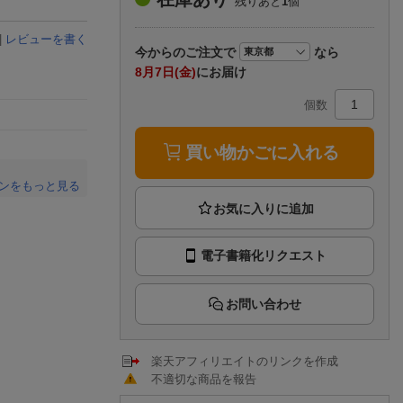
残りあと
1
個
楽天チケット
エンタメニュース
|
レビューを書く
推し楽
今から
のご注文で
なら
8月7日(金)
にお届け
個数
買い物かごに入れる
ンをもっと見る
。
電子書籍化リクエスト
お問い合わせ
楽天アフィリエイトのリンクを作成
不適切な商品を報告