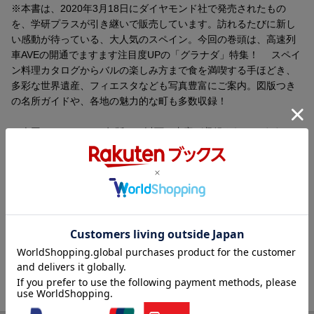
※本書は、2020年3月18日にダイヤモンド社で発売されたもの
を、学研プラスが引き継いで販売しています。訪れるたびに新し
い感動が待っている、大人気のスペイン。今回の巻頭は、高速列
車AVEの開通でますます注目度UPの「グラナダ」特集！ スペイ
ン料理カタログからバルの楽しみ方まで食を満喫する手ほどき、
多彩な世界遺産、フィエスタなども写真豊富にご案内。図版つき
の名所ガイドや、各地の魅力的な町も多数収録！
※今回の2020〜2021年版には以下の内容が収録されています。
●巻頭特集
・祝！ 高速列車AVE開通 注目の「グラナダ」へ行こう！
・スペイングルメを攻略しよう！
指さしメニューカタログ ／ バル巡りのHowTo ／ スペインワイ
内容紹介（JPROより）
ン
・スペインの世界遺産
様々な民族と文化が交錯し今もその記憶を街のあちこちにとどめ
・スペインの情熱を体験！ フラメンコ
ている国、スペイン。その多彩な魅力を味わい尽くすガイドブッ
・季節を彩る華やかな祭り フィエスタ
ク。※本書は、2020年3月18日にダイヤモンド社で発売されたも
・リーガ・エスパニョーラ観戦ガイド
のを、学研プラスが引き継いで販売しています。
・生死をかけた熱いドラマ 闘牛