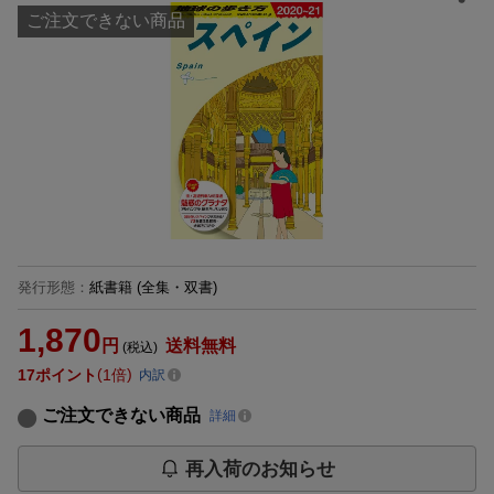
ご注文できない商品
発行形態
：
紙書籍
(全集・双書)
1,870
円
送料無料
(税込)
17
ポイント
1倍
内訳
ご注文できない商品
詳細
再入荷のお知らせ