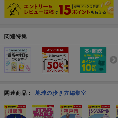
ジェ、ジブラルタル、タリファ ／ …ほか
ナバーラ ／ アラゴン ／ リオハ
パンプローナ、ログローニョ、サラゴサ、テルエル
バスク ／ カンタブリア ／ アストゥリアス ／ ガリシア
関連特集
サン・セバスティアン、ビルバオ、ゲルニカ、ビトリア、オビエ
ド、サンティアゴ・デ・コンポステーラ、ビーゴ ／ …ほか
●エリア特集
「アンダルシアの白い村」、「サンティアゴ巡礼の道」「フレン
チバスクへの旅」 ／ …ほか
※予告なく一部内容が変更される可能性もあります。予めご了承
ください。
関連商品
：
地球の歩き方編集室