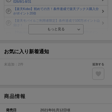
026/8/1-8/31
【楽天Kobo】初めての方！条件達成で楽天ブックス購入分
がポイント20倍
【楽天モバイルご利用者限定】条件達成で100万ポイント山
分け！
【Rakuten Fashion×楽天ブックス】条件達成で10万ポイン
ト山分け
【スタンプカード】楽天ポイントもらえる＆抽選で豪華景品
が当たる！
お気に入り新着通知
エントリー＆3,000円以上購入で無料データSIM（3GB/月プ
ラン）が当たる！
未追加：
2
件
追加する
楽天モバイル紹介キャンペーンの拡散で300円OFFクーポン
進呈
条件達成で楽天限定・宝塚歌劇 宙組貸切公演ペアチケット
が当たる
商品情報
発売日
2021年01月12日頃