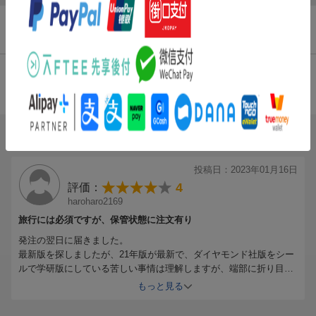
・一度は泊まりたい！ 絶景のパラドール
・おみやげコレクション＆スーパーマーケット
商品レビュー（1件）
●本書に掲載されているおもな都市・観光地
マドリード ／ カスティーリャ ／ ラ・マンチャ
総合評価：
マドリード、チンチョン、エル・エスコリアル、アルカラ・デ・
条件に満たないため、評価は表示できません。
エナーレス、トレド、アランフェス、ラ・マンチャ地方、クエン
カ、シグエンサ ／ …ほか
ブックスのレビュー（1件）
カスティーリャ・イ・レオン ／ エストレマドゥーラ
セゴビア、アビラ、バリャドリッド、ブルゴス、レオン、サマラ
投稿日：2023年01月16日
ンカ、グアダルーペ、カセレス、メリダ ／ …ほか
4
評価：
haroharo2169
バルセロナ ／ カタルーニャ ／ バレンシア ／ バレアレス
バルセロナ、モンセラート、シッチェス、タラゴナ、ジローナ、
旅行には必須ですが、保管状態に注文有り
フィゲラス、アンドラ、バレンシア、マヨルカ島 ／ …ほか
発注の翌日に届きました。
最新版を探しましたが、21年版が最新で、ダイヤモンド社版をシー
アンダルシア
ルで学研版にしている苦しい事情は理解しますが、端部に折り目が
グラナダ、コルドバ、ハエン、セビーリャ、カルモナ、カディ
あり、保管はしっかりして欲しいです。
もっと見る
ス、ヘレス・デ・ラ・フロンテーラ、マラガ、トレモリーノス、
ミハス、フエンヒローラ、ネルハ、ロンダ、アルヘシラス、タン