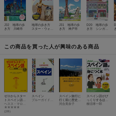
J32 地球の歩
地球の歩き方
J31 地球の歩
D20 地球の歩
き方 川崎市
スター・ウォー
き方 神戸市
き方 シンガポ
ズ
ール 2027〜20
28
2
この商品を買った人が興味のある商品
ゼロからスター
スペイン
スペイン旅行に
スペイン語がび
トスペイン語
ブルーガイド編集部
行く前に歴史の
っくりするほど
（会話編）
ヘスス・マロト・ロペステジョ
話をざっくりと
河合美奈子
身につく本
柳沼孝一郎
(2件)