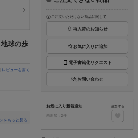
楽天チケット
エンタメニュース
推し楽
ご注文いただけない商品に関して
再入荷のお知らせ
（地球の歩
電子書籍化リクエスト
|
レビューを書く
お問い合わせ
お気に入り新着通知
追加する
未追加：
2
件
ンをもっと見る
。