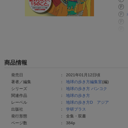
商品情報
発売日
：
2021年01月12日頃
著者／編集
：
地球の歩き方編集室
(編)
シリーズ
：
地球の歩き方 バンコク
関連作品
：
地球の歩き方
レーベル
：
地球の歩き方D アジア
出版社
：
学研プラス
発行形態
：
全集・双書
ページ数
：
384p