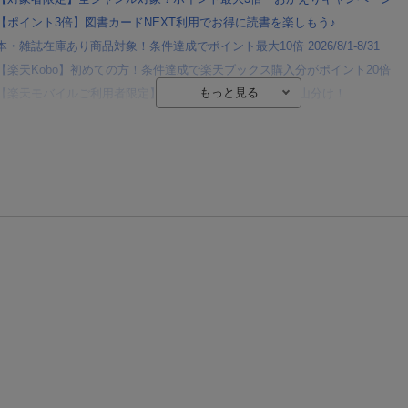
【ポイント3倍】図書カードNEXT利用でお得に読書を楽しもう♪
本・雑誌在庫あり商品対象！条件達成でポイント最大10倍 2026/8/1-8/31
【楽天Kobo】初めての方！条件達成で楽天ブックス購入分がポイント20倍
【楽天モバイルご利用者限定】条件達成で100万ポイント山分け！
【Rakuten Fashion×楽天ブックス】条件達成で10万ポイント山分け
【スタンプカード】楽天ポイントもらえる＆抽選で豪華景品が当たる！
エントリー＆3,000円以上購入で無料データSIM（3GB/月プラン）が当たる！
楽天モバイル紹介キャンペーンの拡散で300円OFFクーポン進呈
条件達成で楽天限定・宝塚歌劇 宙組貸切公演ペアチケットが当たる