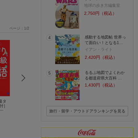
地球の歩き方編集室
2,750円（税込）
ページ：
1
/
2
感動する地図帖 世界っ
4
て面白い！となる1…
イアン・ライト
2,420円（税込）
るるぶ地図でよくわか
5
る都道府県大百科 …
1,430円（税込）
級タ
タイドラマ聖地巡礼
世界一わかりやす
40代大人女子の
付］
ガイド（vol．2）
い！一夜漬けタイ語
の開運タイごほう
ー
藤崎 ポンパン
旅行
泉美咲月
旅行・留学・アウトドアランキングを見る
(74件)