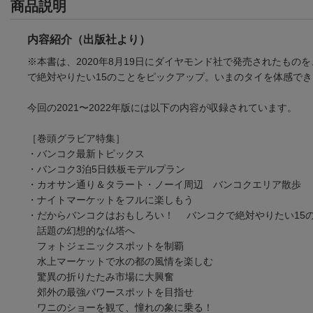
商品説明
内容紹介（出版社より）
※本書は、2020年8月19日にダイヤモンド社で発売されたも
で絶対やりたい15のことをピックアップ。いまのタイを体感で
今回の2021〜2022年版には以下の内容が収録されています。
［巻頭グラビア特集］
・バンコク最新トピックス
・バンコク3泊5日鉄板モデルプラン
・カオサン通り＆タラート・ノーイ周辺 バンコクエリア散歩
・ナイトマーケットをフルに楽しもう
・だからバンコクはおもしろい！ バンコクで絶対やりたい15
話題の幻想的な仏塔へ
フォトジェニックスポットを制覇
水上マーケットで水の都の風情を楽しむ
驚異の折りたたみ市場に大興奮
郊外の最強パワースポットを目指せ
ワニのショーを観て、憧れの象に乗る！