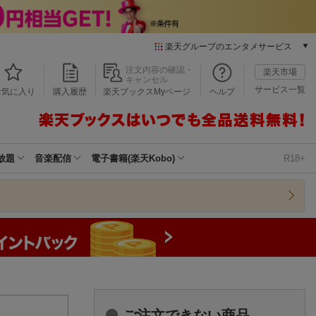
楽天グループのエンタメサービス
本/ゲーム/CD/DVD
注文内容の確認・
楽天市場
キャンセル
楽天ブックス
サービス一覧
お気に入り
購入履歴
楽天ブックスMyページ
ヘルプ
電子書籍
楽天Kobo
雑誌読み放題
楽天マガジン
放題
音楽配信
電子書籍(楽天Kobo)
R18+
音楽配信
楽天ミュージック
動画配信
楽天TV
動画配信ガイド
Rakuten PLAY
無料テレビ
Rチャンネル
チケット
ご注文できない商品