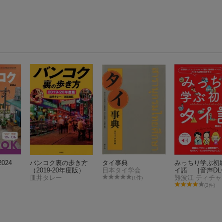
024
バンコク裏の歩き方
タイ事典
みっちり学ぶ初
（2019-20年度版）
日本タイ学会
イ語 ［音声DL
皿井タレー
難波江 ティチャ
(1件)
(3件)