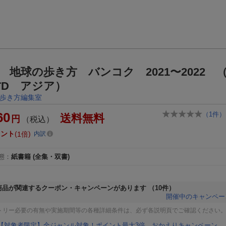
8 地球の歩き方 バンコク 2021〜2022 
方D アジア）
歩き方編集室
60
（
1
件）
送料無料
円
（税込）
イント
1倍
内訳
態
：
紙書籍
(全集・双書)
商品が関連するクーポン・キャンペーンがあります
（10件）
開催中のキャンペー
トリー必要の有無や実施期間等の各種詳細条件は、必ず各説明頁でご確認ください
【対象者限定】全ジャンル対象！ポイント最大3倍 おかえりキャンペーン