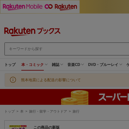
トップ
本・コミック
雑誌
音楽CD
DVD・ブルーレイ
熊本地震による配送の影響について
現
トップ
>
本
>
旅行・留学・アウトドア
>
旅行
在
地
この商品の新版