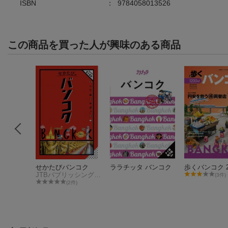
ISBN
：
9784058013526
この商品を買った人が興味のある商品
せかたびバンコク
ララチッタ バンコク
歩くバンコク 2
チャーンウィット・カセートシリ
JTBパブリッシング 海外旅行ガイドブック 編集部
(3件)
件)
(2件)