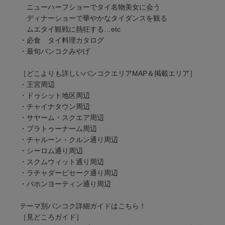
ニューハーフショーでタイ名物美女に会う
ディナーショーで華やかなタイダンスを観る
ムエタイ観戦に熱狂する…etc
・必食 タイ料理カタログ
・最旬バンコクみやげ
［どこよりも詳しいバンコクエリアMAP＆掲載エリア］
・王宮周辺
・ドゥシット地区周辺
・チャイナタウン周辺
・サヤーム・スクエア周辺
・プラトゥーナーム周辺
・チャルーン・クルン通り周辺
・シーロム通り周辺
・スクムウィット通り周辺
・ラチャダーピセーク通り周辺
・パホンヨーティン通り周辺
テーマ別バンコク詳細ガイドはこちら！
［見どころガイド］