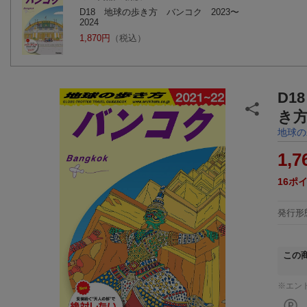
D18 地球の歩き方 バンコク 2023〜
2024
1,870円
（税込）
D1
き
地球の
1,7
16
ポ
発行形
この
※エン