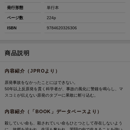
発行形態
単行本
ページ数
224p
ISBN
9784620326306
商品説明
内容紹介（JPROより）
原発事故をなかったことにはできない。
50年以上反原発を貫く科学者が、事故の風化に警鐘を鳴らし、マ
スコミが伝えない原発のタブーに果敢に斬り込む。
内容紹介（「BOOK」データベースより）
殺していい命も、殺されていい命もひとつとして存在しないよう
に、故郷を追われ、生活も奪われ、苦闘の中で生きることを強い