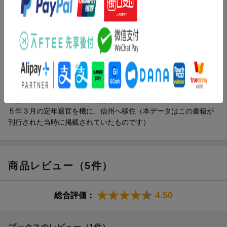
も原発にこだわり続ける日本 ほか）／第５章 いわれのない犠
著者情報（「BOOK」データベースより）
牲を他者に強いない生き方（原発誘致をめぐる地方自治体と電力
会社の恐るべき癒着／交付金という「原発マネー」をめぐり自治
小出裕章（コイデヒロアキ）
体が争奪戦を繰り広げる ほか）
１９４９年、東京生まれ。工学者（原子核工学）。元京都大学原
子炉実験所助教。１９６８年、原子力の平和利用に夢を抱いて東
北大学工学部原子核工学科に入学。１９７０年、女川での反原発
集会への参加を機に、原発をやめさせるために原子力の研究を続
けることを決意。１９７４年、東北大学大学院工学研究科修士課
程修了（原子核工学）。専門は放射線計測、原子力安全。２０１
５年３月の定年退官を機に、信州へ移住（本データはこの書籍が
刊行された当時に掲載されていたものです）
商品レビュー（5件）
4.50
総合評価：