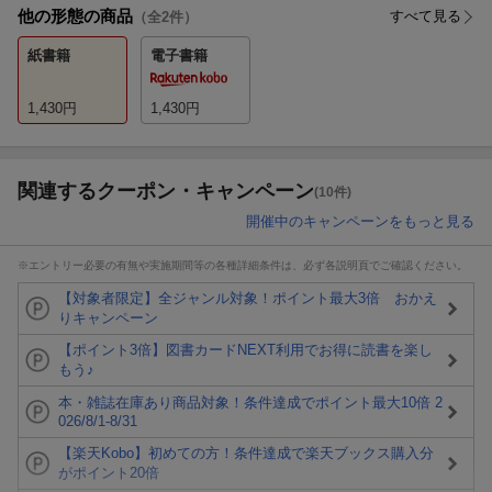
他の形態の商品
すべて見る
（全
2
件）
紙書籍
電子書籍
1,430
円
1,430
円
関連するクーポン・キャンペーン
(10件)
開催中のキャンペーンをもっと見る
※エントリー必要の有無や実施期間等の各種詳細条件は、必ず各説明頁でご確認ください。
【対象者限定】全ジャンル対象！ポイント最大3倍 おかえ
りキャンペーン
【ポイント3倍】図書カードNEXT利用でお得に読書を楽し
もう♪
本・雑誌在庫あり商品対象！条件達成でポイント最大10倍 2
026/8/1-8/31
【楽天Kobo】初めての方！条件達成で楽天ブックス購入分
がポイント20倍