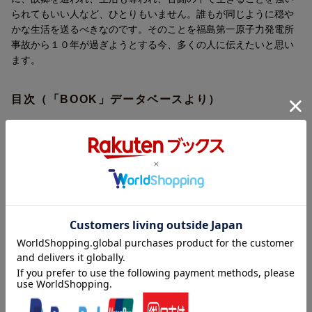
られてもいい人など、ひとりもいません。誰もが同じように穏や
かな生活を送るべきなのです。そのことを福島第一原子力発電所
事故から１０年が過ぎようとする今、多くの人に伝えたいと思い
ます。
目次（「BOOK」データベースより）
第１章 福島第一原子力発電所で何が起きたのかー事故発生から
現在までの１０年を振り返る（２０１１年３月１１日１９時３
分 原子力緊急事態宣言発令／原子炉建屋で水素爆発が発生 悪
夢のような光景が広がった ほか）／第２章 私たちが生きてい
る間に原発事故は収束しない（３０〜４０年で廃炉を完了させる
という楽観的な見通しの上に作られた呆れた計画／人間は一切入
ることができず、ロボット頼みの炉心内の調査 ほか）／第３
章 見棄てられた日本国民ー政府は決して真実を教えない（東京
オリンピックは福島第一原子力発電所事故を隠蔽するために誘致
された／原子力緊急事態宣言下の国でオリンピックを開催すると
いう愚行 ほか）／第４章 それでもまだ原発を続けるのです
か？（福島第一原子力発電所の事故後、世界各国で原発からの撤
退が始まった／世界の潮流に逆行し、輸出政策は総崩れ それで