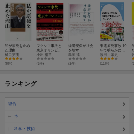
私が原発を止め
フクシマ事故と
経済安保が社会
東電原発事故 10
た理由
東京オリンピッ
を壊す
年で明らかにな
樋口英明
ク【7ヵ国語対
小出 裕章
島薗 進
ったこと（966;
添田 孝史
応】 The disaste
966）
r in Fukushima a
(8件)
(2件)
(2件)
(11件)
(
nd the 2020 Tok
yo Olympics
ランキング
総合
本
科学・技術