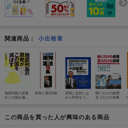
関連商品
：
小出裕章
地震列島の原発
原発と憲法9条
原発に反対しな
聞くだけの総理
がこの国を滅ぼ
がら研究をつづ
言うだけの知事
す
ける小出裕章さ
んのおはなし
この商品を買った人が興味のある商品