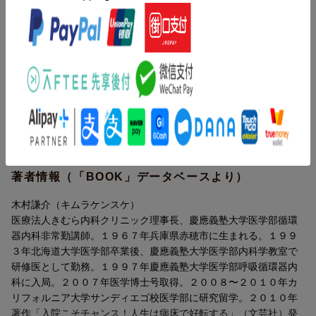
恐怖を与えない／世の中には、病気になりたいと潜在的に望んで
【目次】
いる人がいる／「現在ただ今」に何か問題がある時、必ず過去に
はじめに
それが生じた理由がある／相手を失った時に後悔するような夫婦
序章
文化で本当に良いのか？／人生の晩年においても、「未来への希
【病気が教えてくれるもの】
望」を持つことができる考え方／“合格者”とは、受ける前から既に
01病気を恐れながら生きていると、やがてはそれを実際に手に入
勝っている人のこと／「日常で一番アクセス頻度の高い感情」
れてしまう
が、その人の「人生の質」を左右する／「最後には絶対に幸福に
02言葉の重みを知っている医者は、決して患者に不安や恐怖を与
なろう」という決意が大事／母の鼓動は“安らぎと信頼の象徴”であ
えない
り、“無償の愛のシンボル”なのだ〔ほか〕
03世の中には、病気になりたいと潜在的に望んでいる人がいる
04「現在ただ今」に何か問題がある時、必ず過去にそれが生じた
著者情報（「BOOK」データベースより）
理由がある
05相手を失った時に後悔するような夫婦文化で本当に良いのか？
木村謙介（キムラケンスケ）
06人生の晩年においても、「未来への希望」を持つことができる
医療法人きむら内科クリニック理事長、慶應義塾大学医学部循環
考え方
器内科非常勤講師。１９６７年兵庫県赤穂市に生まれる。１９９
07?合格者?とは、受ける前から既に勝っている人のこと
３年北海道大学医学部卒業後、慶應義塾大学医学部内科学教室で
08「日常で一番アクセス頻度の高い感情」が、その人の「人生の
研修医として勤務。１９９７年慶應義塾大学医学部呼吸循環器内
質」を左右する
科に入局。２００７年医学博士号取得。２００８〜２０１０年カ
09「最後には絶対に幸福になろう」という決意が大事
リフォルニア大学サンディエゴ校医学部に研究留学。２０１０年
10母の鼓動は?安らぎと信頼の象徴?であり、?無償の愛のシンボ
著作「入院こそチャンス！人生は病床で好転する」（文芸社）発