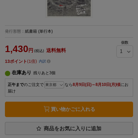
発行形態
：
紙書籍
(単行本)
個数
1,430
円
送料無料
(税込)
13
ポイント
1倍
内訳
在庫あり
残りあと
3
個
正午まで
のご注文で
なら
8月9日(日)～8月10日(月)頃
にお
届け
買い物かごに入れる
商品をお気に入りに追加