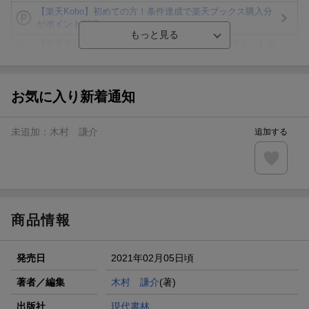
【楽天Kobo】初めての方！条件達成で楽天ブックス購入分
がポイント20倍
【楽天モバイルご利用者限定】条件達成で100万ポイント山
分け！
【Rakuten Fashion×楽天ブックス】条件達成で10万ポイン
ト山分け
お気に入り新着通知
【スタンプカード】楽天ポイントもらえる＆抽選で豪華景品
が当たる！
未追加：
木村 謙介
追加する
エントリー＆3,000円以上購入で無料データSIM（3GB/月プ
ラン）が当たる！
楽天モバイル紹介キャンペーンの拡散で300円OFFクーポン
進呈
商品情報
発売日
2021年02月05日頃
著者／編集
木村 謙介
(著)
出版社
現代書林