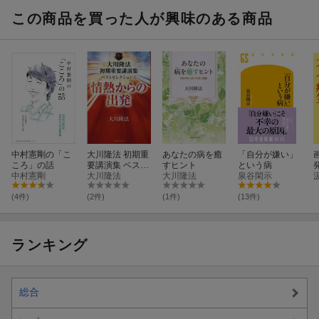
この商品を買った人が興味のある商品
中村憲剛の「こ
大川隆法 初期重
あなたの病を癒
「自分が嫌い」
ころ」の話
要講演集 ベスト
すヒント
という病
中村憲剛
セレクション3
大川隆法
大川隆法
泉谷閑示
(4件)
(2件)
(1件)
(13件)
ランキング
総合