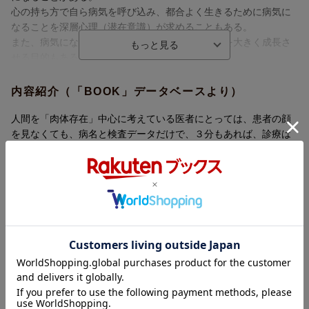
心の持ち方で自ら病気を呼び込み、都合よく生きるために病気に
なることを深層心理（潜在意識）が求めることもある。
また、病気になることで、それに関わる人々の心を大きく成長さ
せる目的もある。
病気になることの心の理由（怠惰、劣等感、自己卑下、怒り、恨
内容紹介（「BOOK」データベースより）
み、妬み、恐れ、不安など）ははっきりしている場合が多いが、
病気が治るための心の理由（使命感の自覚など）がはっきりして
人間を「肉体存在」中心に考えている医者にとっては、患者の顔
いない人が多い。
を見なくても、病名と検査データだけで、３分もあれば、診療は
医者の仕事は、病気を治すことではなく、病気を機縁として関わ
可能である。これを評して、「病気を診て、人を見ず」と言う。
る人の心を成長させ、
人間の本質が「心」であると考える医者は、そうはいかない。
人生を好転させる「気付き」のチャンスを与えること。
「人を見て、病気を診ず」「心」にフォーカスした診療は、時に
病気を治すのは医者ではなく、本人自身の心の持ち方である。
それだけで病気が治ることさえあるのだ。これは、「心と身体を
医者はそれを引き出すことが本来の使命であり喜びでもある。」
同時に癒す」医療を実践してきた現役の医者が、病気を治すため
ということです。
の心の秘密を教えてくれる書である。
本書が、皆さまの人生を豊かにし、幸福に生きるためのヒントに
なれば幸いです。
目次（「BOOK」データベースより）
【本書のカバーと巻頭に掲載した写真は、著者の思い出の地であ
病気を恐れながら生きていると、やがてはそれを実際に手に入れ
る南フランスにて、佐藤倫子氏によって撮影された作品です】】
てしまう／言葉の重みを知っている医者は、決して患者に不安や