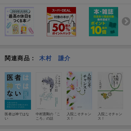
関連商品
：
木村 謙介
医者は神ではな
中村憲剛の「こ
入院こそチャン
入院こそチャン
い
ころ」の話
ス！
ス！