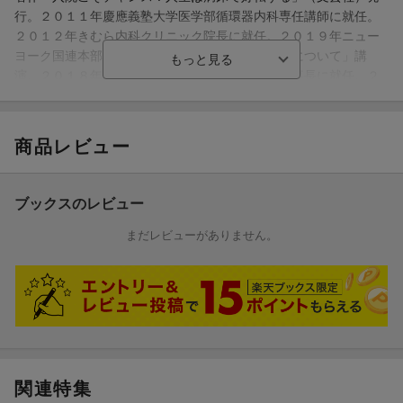
ル?なのだ
行。２０１１年慶應義塾大学医学部循環器内科専任講師に就任。
11何でも悪い方に考える「取り越し苦労」の背景に存在するのは?
２０１２年きむら内科クリニック院長に就任。２０１９年ニュー
恐れる心?
ヨーク国連本部にて「医療現場におけるトラウマについて」講
12身体の機能が次第に衰えていく過程は、人間に与えられた準備
演。２０１８年医療法人きむら内科クリニック理事長に就任。２
期間
０２１年Ｊリーグ川崎フロンターレチーム・ドクター（内科）兼
13「心の事件」が解決されないと、身体的な不調は根本的に解決
任（本データはこの書籍が刊行された当時に掲載されていたもの
することはない
です）
14自分だけではなく、他の人をも幸福にするような夢を描く
商品レビュー
15「認められたい」という一心で頑張っても幸福にはなれないも
のだ
ブックスのレビュー
他、全50題
まだレビューがありません。
関連特集