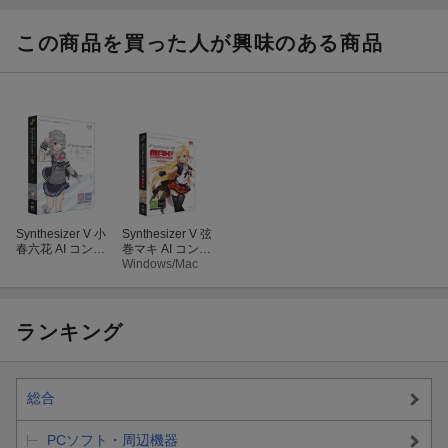
パッケージ版
フト （CV：SIL
版
す直感的な操作性。
ENT SIREN す
タイミングを調整すると、ピッチやボリューム、ビブラートも自
ぅ）
この商品を買った人が興味のある商品
動的に再計算されるため大変効率的です。
・ピッチ修正
現在のピッチを見ながらフリーハンドでピッチラインを直接描け
るので、思い通りに調整する事ができます。
ボリュームやビブラートも同様に元の状態を見ながら細かくコン
トロール可能です。
・重ねて調整
Synthesizer V 小
Synthesizer V 弦
春六花 AI コンプ
巻マキ AI コンプ
複数の調整項目の重ね合わせ表示にも対応し、ピッチを見ながら
リート
リート
Windows/Mac
発声タイミングやボリュームを調整する事などができます。
・声質変更
ランキング
声質を大人びた歌声から少女のような歌声まで簡単に変えられ、
ピッチのように細かく調整する事も可能です。
総合
◎STEP.3 音声の書き出し
全トラックの歌声をひとまとめに書き出すこともトラック単位で
PCソフト・周辺機器