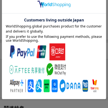
な歌声は、
ポップスだけでなくジャズやバラードなどのローテンポな楽曲ま
で美しく自然に歌い上げてくれます。
また豊富な編集機能を用いてピッチ、タイミング、ビブラート声
質を細かく調整する事もできます。
対応言語：日本語
推奨音域：G3 〜 D5
推奨テンポ：80 〜 145 BPM
商品レビュー
◆CeVIO AIとは
「CeVIO AI」は、CeVIOプロジェクトによって開発された、
最新の AI 技術により人間の声質・癖・歌い方・しゃべり方を
まだレビューがありません。
これまでになく高精度に再現することの可能な歌声・音声合成技
術を搭載した新しい音声創作ソフトウェアです。
人間による歌声・話し声をリアルに再現することが可能となるだ
けでなく、
使いやすい GUI により、ピッチパターン、タイミング等を自在に
編集することが可能となり、
これまでとは異なる新しい音声創作の可能性が広がります。
※CeVIO AIはWindows専用です。