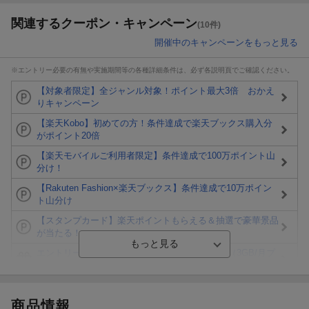
関連するクーポン・キャンペーン
(10件)
開催中のキャンペーンをもっと見る
※エントリー必要の有無や実施期間等の各種詳細条件は、必ず各説明頁でご確認ください。
【対象者限定】全ジャンル対象！ポイント最大3倍 おかえ
りキャンペーン
【楽天Kobo】初めての方！条件達成で楽天ブックス購入分
がポイント20倍
【楽天モバイルご利用者限定】条件達成で100万ポイント山
分け！
【Rakuten Fashion×楽天ブックス】条件達成で10万ポイン
ト山分け
【スタンプカード】楽天ポイントもらえる＆抽選で豪華景品
が当たる！
エントリー＆3,000円以上購入で無料データSIM（3GB/月プ
ラン）が当たる！
楽天モバイル紹介キャンペーンの拡散で300円OFFクーポン
進呈
商品情報