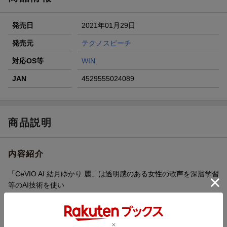
条件達成で楽天限定・宝塚歌劇 宙組貸切公演ペアチケット
が当たる
発売日
2021年01月29日
エントリー＆条件達成で『鬼滅の刃』オリジナルきんちゃく
袋が当たる！
発売元
テクノスピーチ
【楽天24】日用品の楽天24と楽天ブックス買いまわりでク
対応OS等
WIN
ーポン★
JAN
4529555024089
商品説明
内容紹介
「CeVIO AI 結月ゆかり 麗」は透明感のある女性の歌声を深層学習
等のAI技術を使い
声質・癖・歌い方をリアルに再現した次世代の歌声合成ソフトで
す。
メロディーの合間に入るブレスや独特な吐息成分の含んだ艶やか