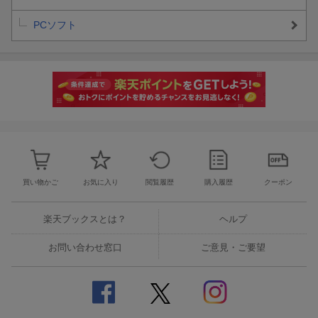
書き出すことも可能です。
PCソフト
＜動作環境＞
◆OS
Windows 10 日本語版（64bit）／ Windows 8.1 日本語版（64bit）
◆CPU
Intel ／ AMD デュアルコアプロセッサー以上
※4コア以上 推奨
※処理性能が低いと再生中に音飛びが発生する場合があります。
（ファイル出力は問題ありません。）
◆グラフィック
1280 x 720 以上 フルカラー
買い物かご
お気に入り
閲覧履歴
購入履歴
クーポン
◆容量
1GB 以上の空き容量（インストール用）
楽天ブックスとは？
ヘルプ
◆メモリ
4GB 以上
お問い合わせ窓口
ご意見・ご要望
※8GB 以上 推奨
※音声再生にWindows対応サウンドデバイスが必要となります。
※パッケージ版のインストールの際にはDVD-ROMドライブが必
要となります。
※アクティベーション、最新バージョンへのアップデートを行う