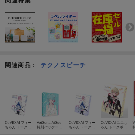
関連特集
◆使い方
◎STEP.1 音符を入力
「メロディと歌詞を入力するだけで、驚くほど明瞭で自然な歌声
を奏でられます。
ピアノロールで簡単に入力できて、入力された音符に歌詞を割り
当てるだけ。
細かい設定なしで自然な歌声が出力されます。
お手元のMIDIファイルやMusicXMLファイルも読み込めるので、
関連商品
：
テクノスピーチ
すぐに歌わせられます。
歌詞には母音の脱落も指定でき、通常「iesu」となる発声も「い
ぇす’」のように入力するだけで「yes」と簡単に発声できます。
◎STEP.2 調整
発声タイミング、ピッチ、ボリューム、ビブラート、声質を細か
く調整可能です。
・発声タイミング
CeVIO AI フィー
VoiSona AiSuu
CeVIO AI フィー
CeVIO AI ユニち
V
※音符を細かく刻む必要はありません。
ちゃん トークス
特別パッケージ
ちゃん トークボ
ゃん トークボイ
歌詞の音素（母音や子音）ごとの開始時間のラインを前後に動か
ターターパック
版 AI歌声合成ソ
イス パッケージ
ス パッケージ版