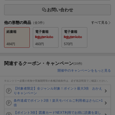
お問い合わせ
他の形態の商品
すべて見る
（全
3
件）
紙書籍
電子書籍
電子書籍
484
円
460
円
570
円
関連するクーポン・キャンペーン
(10件)
開催中のキャンペーンをもっと見る
※エントリー必要の有無や実施期間等の各種詳細条件は、必ず各説明頁でご確認ください。
【対象者限定】全ジャンル対象！ポイント最大3倍 おかえ
りキャンペーン
条件達成でポイント2倍！楽天モバイルご利用者はさらに+1
倍
【ポイント3倍】図書カードNEXT利用でお得に読書を楽し