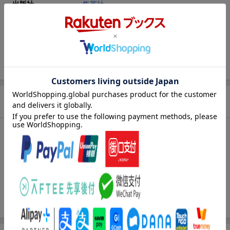
出版社
集英社
発行形態
コミック
ページ数
192p
ISBN
9784088825762
商品説明
内容紹介（JPROより）
残酷で無慈悲なマキマの支配が、デンジを追い詰める!! 大切なも
のを奪い尽くされ、糞詰まっていく心──そんなデンジの耳に響
く“チェンソーマン"を呼ぶ声…!! かくしてデンジとマキマは血みど
ろの荒野で殺し合い、交わることなき“想い"の果て、衝撃の結末が
炸裂する!!