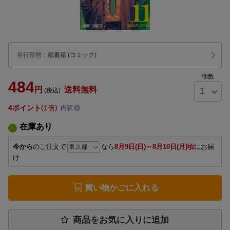
発行形態
：
紙書籍
(コミック)
個数
484
円
送料無料
(税込)
4
ポイント
1倍
内訳
在庫あり
今から
のご注文で
なら
8月9日(日)～8月10日(月)頃
にお届
け
買い物かごに入れる
商品をお気に入りに追加