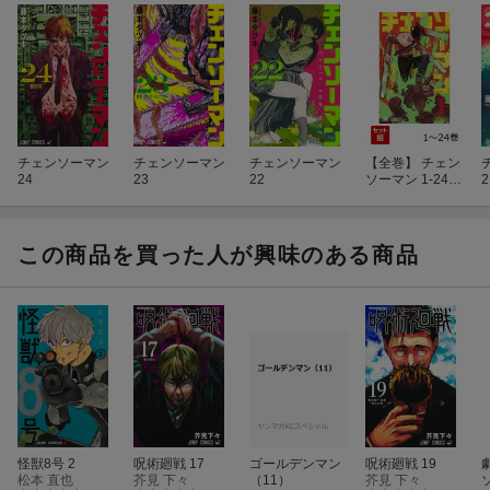
チェンソーマン
チェンソーマン
チェンソーマン
【全巻】 チェン
24
23
22
ソーマン 1-24巻
2
セット
この商品を買った人が興味のある商品
怪獣8号 2
呪術廻戦 17
ゴールデンマン
呪術廻戦 19
松本 直也
芥見 下々
（11）
芥見 下々