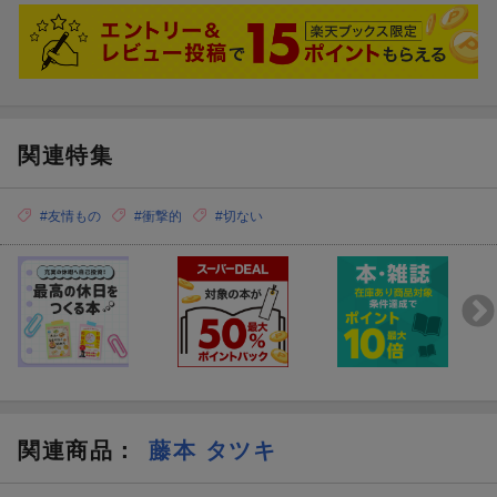
関連特集
#友情もの
#衝撃的
#切ない
関連商品
：
藤本 タツキ