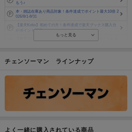
もう♪
本・雑誌在庫あり商品対象！条件達成でポイント最大10倍 2
026/8/1-8/31
【楽天Kobo】初めての方！条件達成で楽天ブックス購入分
がポイント20倍
【楽天モバイルご利用者限定】条件達成で100万ポイント山
分け！
【Rakuten Fashion×楽天ブックス】条件達成で10万ポイン
ト山分け
チェンソーマン
ラインナップ
【スタンプカード】楽天ポイントもらえる＆抽選で豪華景品
が当たる！
エントリー＆3,000円以上購入で無料データSIM（3GB/月プ
ラン）が当たる！
楽天モバイル紹介キャンペーンの拡散で300円OFFクーポン
進呈
よく一緒に購入されている商品