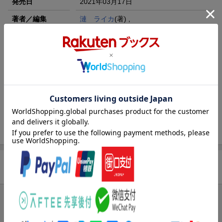
発売日
2021年03月17日
著者／編集
漣 ライカ
(著) ,
浅見茉莉
(原著)
レーベル
乙女ドルチェ・コミックス 乙女ドルチ
ェ・コミックス
出版社
ハーパーコリンズ・ジャパン
発行形態
コミック
ページ数
128p
ISBN
9784596415080
商品レビュー
ブックスのレビュー
まだレビューがありません。