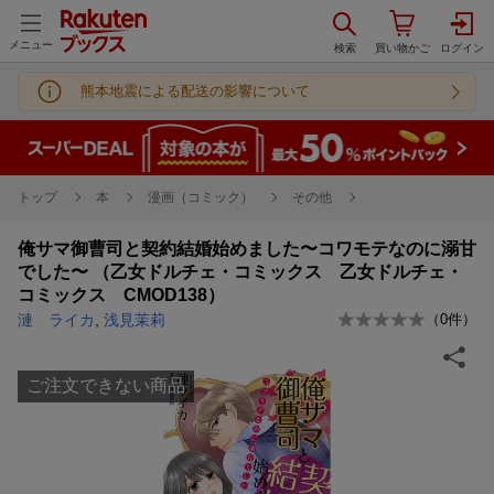
メニュー
熊本地震による配送の影響について
トップ
本
漫画（コミック）
その他
俺サマ御曹司と契約結婚始めました〜コワモテなのに溺甘
でした〜 （乙女ドルチェ・コミックス 乙女ドルチェ・
コミックス CMOD138）
漣 ライカ
,
浅見茉莉
（
0
件）
ご注文できない商品