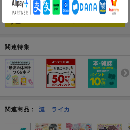
関連特集
関連商品
：
漣 ライカ