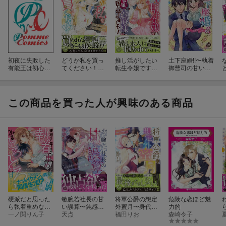
初夜に失敗した
どうか私を買っ
推し活がしたい
土下座婚!!〜執着
有能王は初心な
てください！〜
転生令嬢ですが
御曹司の甘い
新妻を溺愛した
侯爵様は押しか
最推しの公爵様
罠〜
い 国王陛下、
け花嫁を溺愛す
に囲い込まれま
エッチな本音が
る〜
した！
丸聞こえです！
この商品を買った人が興味のある商品
硬派だと思った
敏腕若社長の甘
将軍公爵の想定
危険な恋ほど魅
ら執着重めな彼
い誤算〜鈍感秘
外蜜月〜身代わ
力的
に心も身体も暴
一ノ関りん子
書は初恋相手の
天点
り花嫁は甘く淫
福田りお
森崎令子
かれて24時間と
愛人になりまし
らに咲く〜