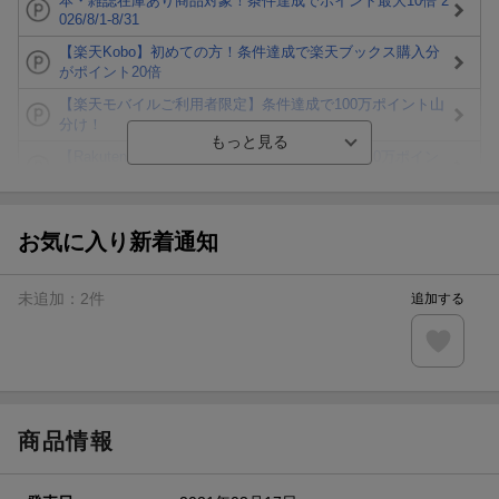
本・雑誌在庫あり商品対象！条件達成でポイント最大10倍 2
026/8/1-8/31
【楽天Kobo】初めての方！条件達成で楽天ブックス購入分
がポイント20倍
【楽天モバイルご利用者限定】条件達成で100万ポイント山
分け！
【Rakuten Fashion×楽天ブックス】条件達成で10万ポイン
ト山分け
【スタンプカード】楽天ポイントもらえる＆抽選で豪華景品
が当たる！
お気に入り新着通知
エントリー＆3,000円以上購入で無料データSIM（3GB/月プ
ラン）が当たる！
未追加：
2
件
追加する
楽天モバイル紹介キャンペーンの拡散で300円OFFクーポン
進呈
条件達成で楽天限定・宝塚歌劇 宙組貸切公演ペアチケット
が当たる
商品情報