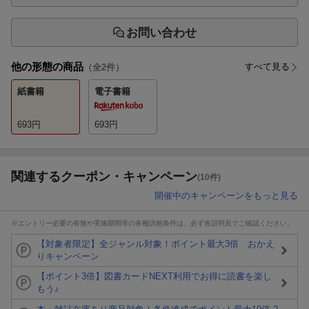
お問い合わせ
他の形態の商品
すべて見る
（全
2
件）
紙書籍
電子書籍
693
円
693
円
関連するクーポン・キャンペーン
(10件)
開催中のキャンペーンをもっと見る
※エントリー必要の有無や実施期間等の各種詳細条件は、必ず各説明頁でご確認ください。
【対象者限定】全ジャンル対象！ポイント最大3倍 おかえ
りキャンペーン
【ポイント3倍】図書カードNEXT利用でお得に読書を楽し
もう♪