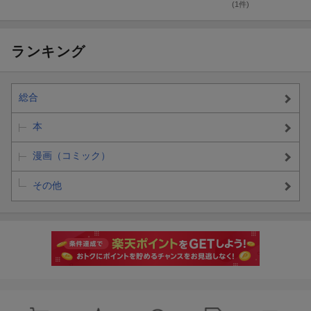
ろとろに甘やか
た!?〜
(1件)
されてます 1
ランキング
総合
本
漫画（コミック）
その他